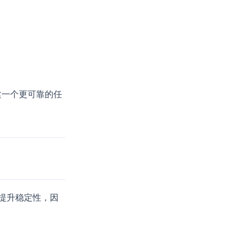
Strapi
Streaming UI
Structured Output
Summarization
Summary
System Prompt
Token Cost
Tokenization
Tool Calling
Tool Orchestration
Toolformer
Tracing
Transformer
Tree of Thoughts
 建一个更可靠的任
TypeScript
Vector DB
WebSocket
Word2Vec
Workflow
XSS
YaRN
一致性
上下文工程
事件日志
事务
交互设计
产品设计
任务规划
企业级
会话系统
低代码
信息架构
全栈
全栈开发
能提升稳定性，因
冲突合并
前端交互
前端安全
前端工程师
前端架构
前端设计
前端转型
反向传播
召回策略