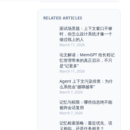
Agent Architecture
Agent Console
Agent MVP
Agent Memory
RELATED ARTICLES
Agent Ops
Agent Workflow
Attention
BERT
BPE
面试场景题：上下文窗口不够
时，你怎么设计系统才像一个
Backpropagation
BullMQ
CMS
做过线上的人
Chat History
Chat UX
March 11, 2026
Citation UI
Compliance
论文解读：MemGPT 给长程记
Context Engineering
忆管理带来的真正启示，不只
Context Pollution
Context Window
是“记更多”
Debugging
Draft
March 11, 2026
Event Sourcing
Evidence Highlight
Agent 上下文污染排查：为什
Explainability
Feedback Loop
么系统会“越聊越笨”
March 7, 2026
Few-shot
Function Calling
Guardrail
HNSW
Hallucination
记忆与权限：哪些信息绝不能
被跨会话复用
INTERVIEW
IVF
JSON Schema
March 7, 2026
Kafka
LLM
LLM Eval
记忆检索策略：最近优先、语
LangChain
Long Context
义相似，还是任务相关？