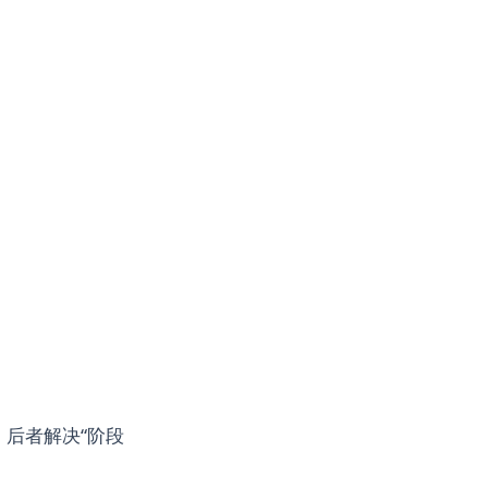
可观测
可观测性
可视化设计
可访问性
可靠性
后端工程
后端架构
多模型
多租户
安全
容错设计
对比评测
工作流
工具学习
工具编排
工具调用
工具边界
工程化
工程实践
工程清单
工程能力
幂等
并发
应用生成
异步任务
性能优化
成本
成本优化
成本治理
指标体系
推理
推理搜索
数据存储
数据治理
无代码
权限设计
架构设计
检索
深度学习
熔断
状态机
状态管理
简历优化
系统设计
线上系统
，后者解决“阶段
缓存策略
能力模型
自我修正
表示学习
观测
计算图