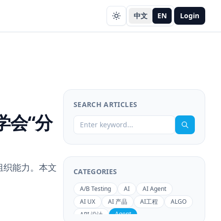
中文
EN
Login
SEARCH ARTICLES
学会“分
组织能力。本文
CATEGORIES
。
A/B Testing
AI
AI Agent
AI UX
AI 产品
AI工程
ALGO
Agent
API 设计