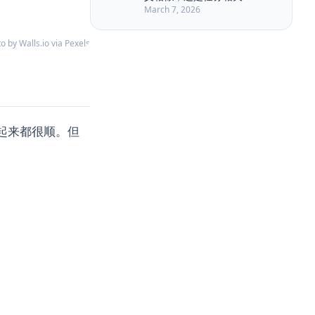
Long Running Tasks
LongRoPE
March 7, 2026
Markdown
MemGPT
Memory Retrieval
Memory Security
o by Walls.io via Pexels
Memory Write
Metadata Filter
Model Routing
NLP
Nuxt3
PAPER
Permission
Plan-and-Solve
Planner Executor
看起来都很顺。但
Polling
Privacy
Prompt Compression
Prompt Engineering
Quality Engineering
RAG
RabbitMQ
Ranking
ReAct
Reasoning
Reflexion
Replanning
Rerank
Retrieval
Retrieval-Augmented Generation
SSE
Self-Consistency
Service Architecture
Session Segmentation
Snapshot