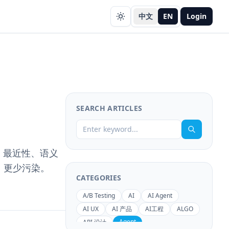
中文
EN
Login
SEARCH ARTICLES
：最近性、语义
、更少污染。
CATEGORIES
A/B Testing
AI
AI Agent
AI UX
AI 产品
AI工程
ALGO
Agent
API 设计