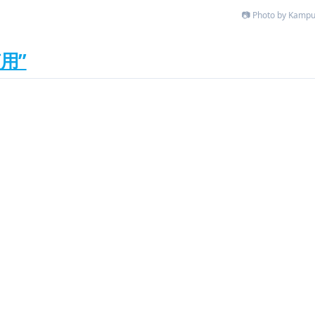
📷 Photo by Kampu
用”
。