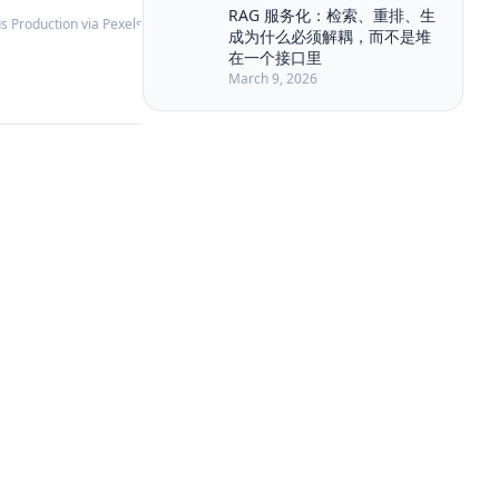
Long Running Tasks
LongRoPE
RAG 服务化：检索、重排、生
s Production via Pexels
成为什么必须解耦，而不是堆
Markdown
MemGPT
在一个接口里
Memory Retrieval
Memory Security
March 9, 2026
Memory Write
Metadata Filter
Model Routing
NLP
Nuxt3
PAPER
Permission
Plan-and-Solve
Planner Executor
Polling
Privacy
Prompt Compression
Prompt Engineering
RAG
Quality Engineering
Ranking
RabbitMQ
ReAct
Reasoning
Reflexion
Replanning
Rerank
Retrieval
Retrieval-Augmented Generation
SSE
Self-Consistency
Service Architecture