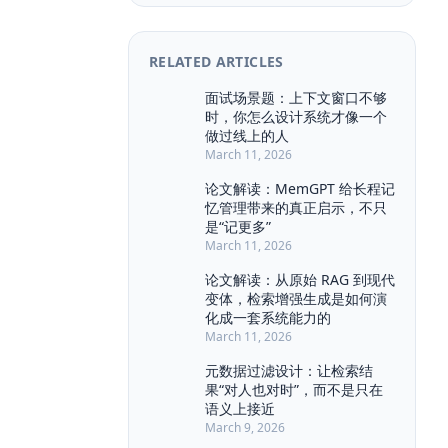
Agent Architecture
Agent Console
Agent MVP
Agent Memory
RELATED ARTICLES
Agent Ops
Agent Workflow
Attention
BERT
BPE
面试场景题：上下文窗口不够
时，你怎么设计系统才像一个
Backpropagation
BullMQ
CMS
做过线上的人
Chat History
Chat UX
March 11, 2026
Citation UI
Compliance
论文解读：MemGPT 给长程记
Context Engineering
忆管理带来的真正启示，不只
Context Pollution
Context Window
是“记更多”
March 11, 2026
Debugging
Draft
Event Sourcing
Evidence Highlight
论文解读：从原始 RAG 到现代
变体，检索增强生成是如何演
Explainability
Feedback Loop
化成一套系统能力的
Few-shot
Function Calling
March 11, 2026
Guardrail
HNSW
Hallucination
元数据过滤设计：让检索结
INTERVIEW
IVF
JSON Schema
果“对人也对时”，而不是只在
Kafka
LLM
LLM Eval
语义上接近
March 9, 2026
LangChain
Long Context