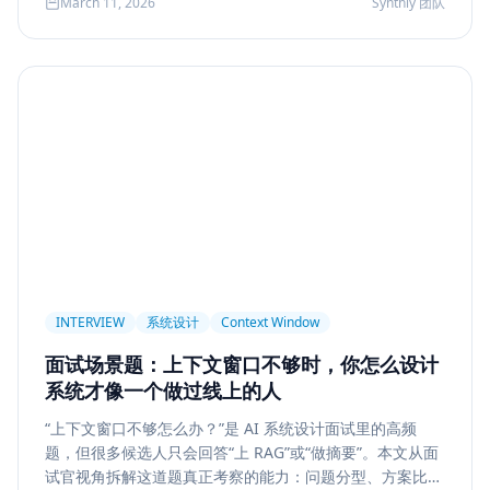
March 11, 2026
Synthly 团队
及怎样把学习结果沉淀成可面试、可交付的能力。
Permission
Privacy
Compliance
Memory Retrieval
Ranking
召回策略
Memory Write
记忆系统
数据治理
Model Routing
成本优化
架构设计
多模型
Prompt Compression
Token Cost
Session Segmentation
Summary
Long Running Tasks
Tool Calling
面试题
工程化
简历优化
前端转型
Plan-and-Solve
任务规划
推理
Reflexion
自我修正
INTERVIEW
系统设计
Context Window
Feedback Loop
Tree of Thoughts
推理搜索
面试场景题：上下文窗口不够时，你怎么设计
线上系统
API 设计
异步任务
可靠性
系统才像一个做过线上的人
Agent Console
状态机
交互设计
可观测性
“上下文窗口不够怎么办？”是 AI 系统设计面试里的高频
题，但很多候选人只会回答“上 RAG”或“做摘要”。本文从面
事件日志
调试
Chat UX
前端交互
输入体验
试官视角拆解这道题真正考察的能力：问题分型、方案比