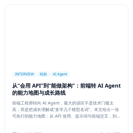
Agent
PAPER
Long Context
LongRoPE
YaRN
上下文工程
MemGPT
长程记忆
Context Engineering
Retrieval-Augmented Generation
检索
后端架构
Metadata Filter
Retrieval
权限设计
Service Architecture
Rerank
Vector DB
HNSW
IVF
前端架构
Chat History
信息架构
INTERVIEW
转岗
AI Agent
可视化设计
AI 产品
缓存策略
Draft
从“会用 API”到“能做架构”：前端转 AI Agent
Snapshot
冲突合并
前端设计
Explainability
的能力地图与成长路线
Citation UI
Evidence Highlight
AI UX
前端工程师转向 AI Agent，最大的误区不是技术门槛太
Context Pollution
Debugging
Quality Engineering
高，而是把成长理解成“多学几个模型名词”。本文给出一张
Prompt Engineering
LLM
Hallucination
可执行的能力地图：从 API 使用、提示词与前端交互，到状
态管理、工具调用、记忆检索、后端可靠性、评测与系统设
风险治理
证据引用
评测
Memory Security
计，帮助转岗者判断自己处于哪一层、下一步该补什么，以