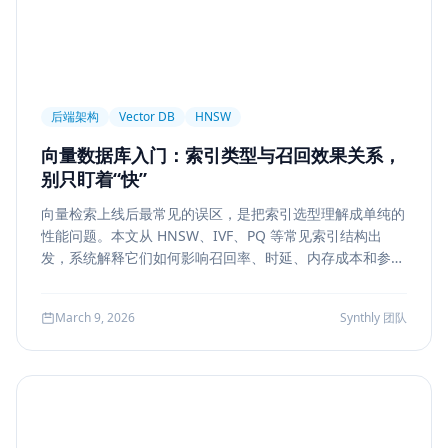
后端架构
Vector DB
HNSW
向量数据库入门：索引类型与召回效果关系，
别只盯着“快”
向量检索上线后最常见的误区，是把索引选型理解成单纯的
性能问题。本文从 HNSW、IVF、PQ 等常见索引结构出
发，系统解释它们如何影响召回率、时延、内存成本和参数
调优方式，帮助团队把“能搜”升级为“可评测、可权衡、可运
维”的检索能力。
March 9, 2026
Synthly 团队