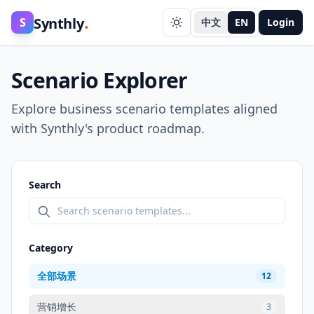
.
Synthly
S
中文
EN
Login
Scenario Explorer
Explore business scenario templates aligned
with Synthly's product roadmap.
Search
Category
全部场景
12
营销增长
3