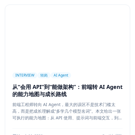
Agent
PAPER
Long Context
LongRoPE
YaRN
上下文工程
MemGPT
长程记忆
Context Engineering
Retrieval-Augmented Generation
检索
后端架构
Metadata Filter
Retrieval
权限设计
Service Architecture
Rerank
Vector DB
HNSW
IVF
前端架构
Chat History
信息架构
INTERVIEW
转岗
AI Agent
可视化设计
AI 产品
缓存策略
Draft
从“会用 API”到“能做架构”：前端转 AI Agent
Snapshot
冲突合并
前端设计
Explainability
的能力地图与成长路线
Citation UI
Evidence Highlight
AI UX
前端工程师转向 AI Agent，最大的误区不是技术门槛太
Context Pollution
Debugging
Quality Engineering
高，而是把成长理解成“多学几个模型名词”。本文给出一张
Prompt Engineering
LLM
Hallucination
可执行的能力地图：从 API 使用、提示词与前端交互，到状
态管理、工具调用、记忆检索、后端可靠性、评测与系统设
风险治理
证据引用
评测
Memory Security
计，帮助转岗者判断自己处于哪一层、下一步该补什么，以