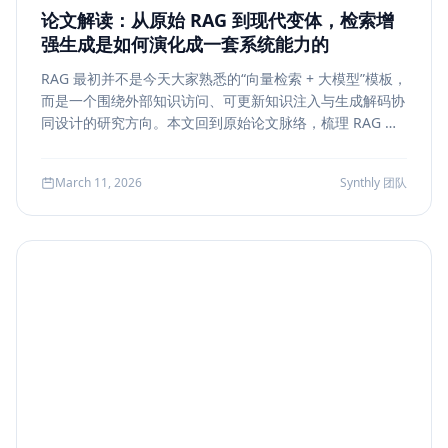
论文解读：从原始 RAG 到现代变体，检索增
强生成是如何演化成一套系统能力的
RAG 最初并不是今天大家熟悉的“向量检索 + 大模型”模板，
而是一个围绕外部知识访问、可更新知识注入与生成解码协
同设计的研究方向。本文回到原始论文脉络，梳理 RAG 如
何从早期的 document retrieval + seq2seq，演化到今天
的 rerank、metadata filtering、citation、agentic
March 11, 2026
Synthly 团队
retrieval 等现代变体，并总结其中真正持续成立的工程原
则。