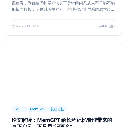
视角看，位置编码扩展方法真正关键的问题从来不是能不能
Markdown
XSS
性能优化
Agent Ops
把长度拉长，而是训练兼容性、推理稳定性与系统成本边
界。本文结合 LongRoPE、YaRN 等代表性思路，解读长上
Tracing
ReAct
Agent Workflow
下文扩展的核心机制、适用场景和真实代价。
March 11, 2026
Synthly 团队
Self-Consistency
Reasoning
成本
Toolformer
工具学习
AI工程
数据存储
会话系统
Agent MVP
工程清单
工具边界
观测
Streaming UI
安全
Structured Output
System Prompt
Guardrail
Tool Orchestration
并发
一致性
超时
Transformer
Attention
长上下文
AI
全栈开发
低代码
应用生成
Nuxt3
Strapi
TypeScript
全栈
CMS
无代码
对比评测
企业级
选型指南
PAPER
MemGPT
长程记忆
论文解读：MemGPT 给长程记忆管理带来的
真正启示，不只是“记更多”