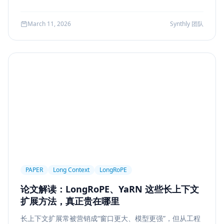
可访问性
产品设计
Workflow
邮件自动化
较、系统边界、指标验证与失败回退，并给出一套高分答题
结构，帮助候选人把概念答案升级为工程答案。
SSE
WebSocket
Polling
长任务
March 11, 2026
Synthly 团队
Planner Executor
工具调用
队列系统
BullMQ
RabbitMQ
Kafka
限流
多租户
成本治理
Replanning
工程实践
隐私
工作流
事务
幂等
Agent Architecture
工具编排
熔断
ALGO
Backpropagation
反向传播
深度学习
计算图
BPE
Tokenization
NLP
词表
Word2Vec
BERT
表示学习
状态管理
Event Sourcing
可观测
Summarization
PAPER
Long Context
LongRoPE
Few-shot
Function Calling
JSON Schema
论文解读：LongRoPE、YaRN 这些长上下文
容错设计
后端工程
Agent Memory
面试
扩展方法，真正贵在哪里
LangChain
工程能力
评估
LLM Eval
长上下文扩展常被营销成“窗口更大、模型更强”，但从工程
A/B Testing
指标体系
质量
前端安全