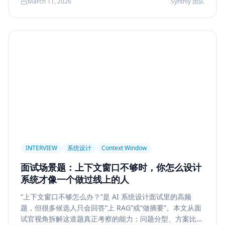
March 11, 2026
Synthly 团队
及怎样把学习结果沉淀成可面试、可交付的能力。
Permission
Privacy
Compliance
Memory Retrieval
Ranking
召回策略
Memory Write
记忆系统
数据治理
Model Routing
成本优化
架构设计
多模型
Prompt Compression
Token Cost
Session Segmentation
Summary
Long Running Tasks
Tool Calling
面试题
工程化
简历优化
前端转型
Plan-and-Solve
任务规划
推理
Reflexion
自我修正
INTERVIEW
系统设计
Context Window
Feedback Loop
Tree of Thoughts
推理搜索
面试场景题：上下文窗口不够时，你怎么设计
线上系统
API 设计
异步任务
可靠性
系统才像一个做过线上的人
Agent Console
状态机
交互设计
可观测性
“上下文窗口不够怎么办？”是 AI 系统设计面试里的高频
题，但很多候选人只会回答“上 RAG”或“做摘要”。本文从面
事件日志
调试
Chat UX
前端交互
输入体验
试官视角拆解这道题真正考察的能力：问题分型、方案比