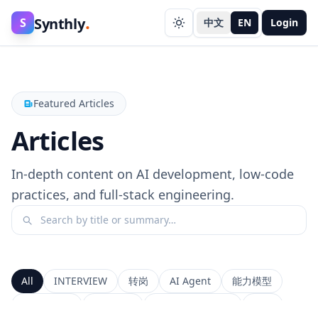
.
Synthly
S
中文
EN
Login
Featured Articles
Articles
In-depth content on AI development, low-code
practices, and full-stack engineering.
All
INTERVIEW
转岗
AI Agent
能力模型
前端工程师
系统设计
Context Window
RAG