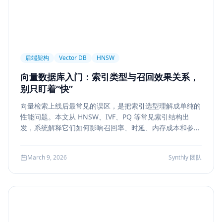
后端架构
Vector DB
HNSW
向量数据库入门：索引类型与召回效果关系，
别只盯着“快”
向量检索上线后最常见的误区，是把索引选型理解成单纯的
性能问题。本文从 HNSW、IVF、PQ 等常见索引结构出
发，系统解释它们如何影响召回率、时延、内存成本和参数
调优方式，帮助团队把“能搜”升级为“可评测、可权衡、可运
维”的检索能力。
March 9, 2026
Synthly 团队