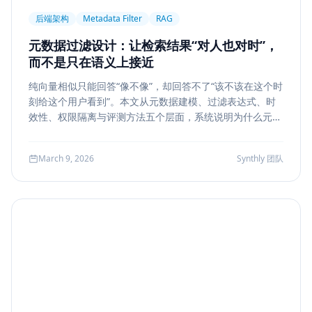
后端架构
Metadata Filter
RAG
元数据过滤设计：让检索结果“对人也对时”，
而不是只在语义上接近
纯向量相似只能回答“像不像”，却回答不了“该不该在这个时
刻给这个用户看到”。本文从元数据建模、过滤表达式、时
效性、权限隔离与评测方法五个层面，系统说明为什么元数
据过滤是 RAG 和检索系统走向生产的关键一步。
March 9, 2026
Synthly 团队