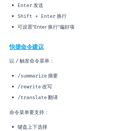
发送
Enter
换行
Shift + Enter
可设置“Enter 换行”偏好项
快捷命令建议
以
触发命令菜单：
/
摘要
/summarize
改写
/rewrite
翻译
/translate
命令菜单要支持：
键盘上下选择