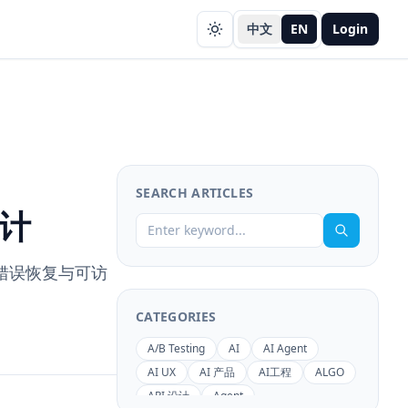
中文
EN
Login
SEARCH ARTICLES
设计
错误恢复与可访
CATEGORIES
A/B Testing
AI
AI Agent
AI UX
AI 产品
AI工程
ALGO
API 设计
Agent