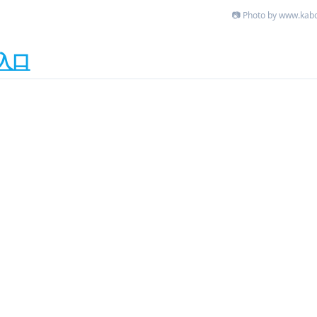
📷 Photo by www.kab
入口