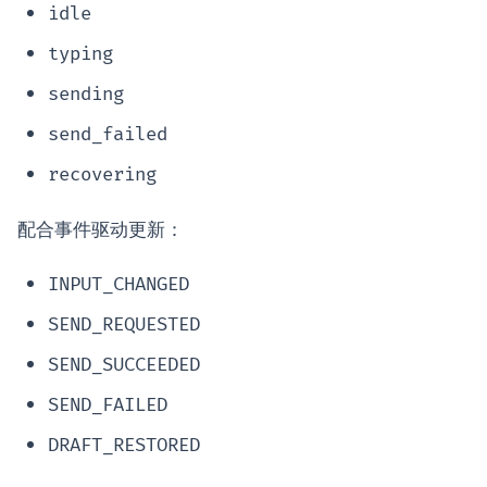
idle
typing
sending
send_failed
recovering
配合事件驱动更新：
INPUT_CHANGED
SEND_REQUESTED
SEND_SUCCEEDED
SEND_FAILED
DRAFT_RESTORED