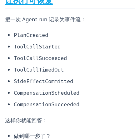
让执行可恢复
把一次 Agent run 记录为事件流：
PlanCreated
ToolCallStarted
ToolCallSucceeded
ToolCallTimedOut
SideEffectCommitted
CompensationScheduled
CompensationSucceeded
这样你就能回答：
做到哪一步了？