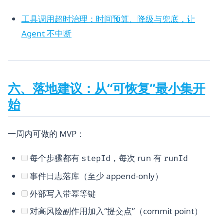
工具调用超时治理：时间预算、降级与兜底，让
Agent 不中断
六、落地建议：从“可恢复”最小集开
始
一周内可做的 MVP：
每个步骤都有
，每次 run 有
stepId
runId
事件日志落库（至少 append-only）
外部写入带幂等键
对高风险副作用加入“提交点”（commit point）