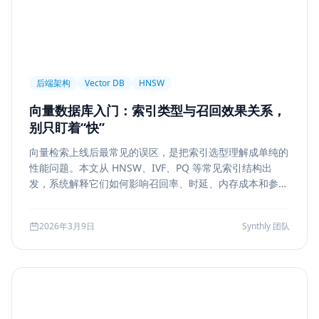
后端架构
Vector DB
HNSW
向量数据库入门：索引类型与召回效果关系，
别只盯着“快”
向量检索上线后最常见的误区，是把索引选型理解成单纯的
性能问题。本文从 HNSW、IVF、PQ 等常见索引结构出
发，系统解释它们如何影响召回率、时延、内存成本和参数
调优方式，帮助团队把“能搜”升级为“可评测、可权衡、可运
维”的检索能力。
2026年3月9日
Synthly 团队