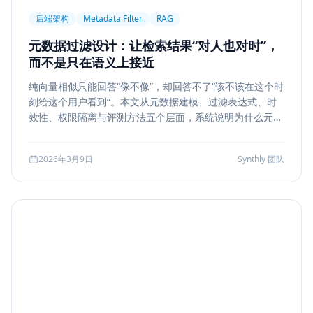
后端架构
Metadata Filter
RAG
元数据过滤设计：让检索结果“对人也对时”，
而不是只在语义上接近
纯向量相似只能回答“像不像”，却回答不了“该不该在这个时
刻给这个用户看到”。本文从元数据建模、过滤表达式、时
效性、权限隔离与评测方法五个层面，系统说明为什么元数
据过滤是 RAG 和检索系统走向生产的关键一步。
2026年3月9日
Synthly 团队