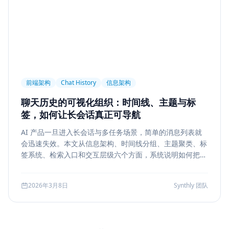
前端架构
Chat History
信息架构
聊天历史的可视化组织：时间线、主题与标
签，如何让长会话真正可导航
AI 产品一旦进入长会话与多任务场景，简单的消息列表就
会迅速失效。本文从信息架构、时间线分组、主题聚类、标
签系统、检索入口和交互层级六个方面，系统说明如何把聊
天历史从“能滚动查看”升级为“能导航、能定位、能复盘”的
工作界面。
2026年3月8日
Synthly 团队