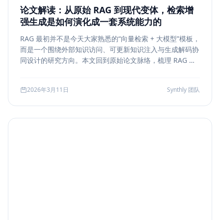
论文解读：从原始 RAG 到现代变体，检索增
强生成是如何演化成一套系统能力的
RAG 最初并不是今天大家熟悉的“向量检索 + 大模型”模板，
而是一个围绕外部知识访问、可更新知识注入与生成解码协
同设计的研究方向。本文回到原始论文脉络，梳理 RAG 如
何从早期的 document retrieval + seq2seq，演化到今天
的 rerank、metadata filtering、citation、agentic
2026年3月11日
Synthly 团队
retrieval 等现代变体，并总结其中真正持续成立的工程原
则。