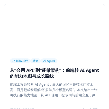
Agent
PAPER
Long Context
LongRoPE
YaRN
上下文工程
MemGPT
长程记忆
Context Engineering
Retrieval-Augmented Generation
检索
后端架构
Metadata Filter
Retrieval
权限设计
Service Architecture
Rerank
Vector DB
HNSW
IVF
前端架构
Chat History
信息架构
INTERVIEW
转岗
AI Agent
可视化设计
AI 产品
缓存策略
Draft
从“会用 API”到“能做架构”：前端转 AI Agent
Snapshot
冲突合并
前端设计
Explainability
的能力地图与成长路线
Citation UI
Evidence Highlight
AI UX
前端工程师转向 AI Agent，最大的误区不是技术门槛太
Context Pollution
Debugging
Quality Engineering
高，而是把成长理解成“多学几个模型名词”。本文给出一张
Prompt Engineering
LLM
Hallucination
可执行的能力地图：从 API 使用、提示词与前端交互，到状
态管理、工具调用、记忆检索、后端可靠性、评测与系统设
风险治理
证据引用
评测
Memory Security
计，帮助转岗者判断自己处于哪一层、下一步该补什么，以