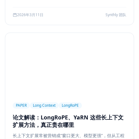
可访问性
产品设计
Workflow
邮件自动化
较、系统边界、指标验证与失败回退，并给出一套高分答题
结构，帮助候选人把概念答案升级为工程答案。
SSE
WebSocket
Polling
长任务
2026年3月11日
Synthly 团队
Planner Executor
工具调用
队列系统
BullMQ
RabbitMQ
Kafka
限流
多租户
成本治理
Replanning
工程实践
隐私
工作流
事务
幂等
Agent Architecture
工具编排
熔断
ALGO
Backpropagation
反向传播
深度学习
计算图
BPE
Tokenization
NLP
词表
Word2Vec
BERT
表示学习
状态管理
Event Sourcing
可观测
Summarization
PAPER
Long Context
LongRoPE
Few-shot
Function Calling
JSON Schema
论文解读：LongRoPE、YaRN 这些长上下文
容错设计
后端工程
Agent Memory
面试
扩展方法，真正贵在哪里
LangChain
工程能力
评估
LLM Eval
长上下文扩展常被营销成“窗口更大、模型更强”，但从工程
A/B Testing
指标体系
质量
前端安全