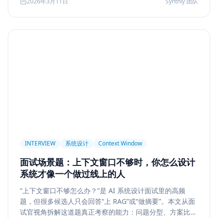
2026年3月11日
Synthly 团队
及怎样把学习结果沉淀成可面试、可交付的能力。
Permission
Privacy
Compliance
Memory Retrieval
Ranking
召回策略
Memory Write
记忆系统
数据治理
Model Routing
成本优化
架构设计
多模型
Prompt Compression
Token Cost
Session Segmentation
Summary
Long Running Tasks
Tool Calling
面试题
工程化
简历优化
前端转型
Plan-and-Solve
任务规划
推理
Reflexion
自我修正
INTERVIEW
系统设计
Context Window
Feedback Loop
Tree of Thoughts
推理搜索
面试场景题：上下文窗口不够时，你怎么设计
线上系统
API 设计
异步任务
可靠性
系统才像一个做过线上的人
Agent Console
状态机
交互设计
可观测性
“上下文窗口不够怎么办？”是 AI 系统设计面试里的高频
题，但很多候选人只会回答“上 RAG”或“做摘要”。本文从面
事件日志
调试
Chat UX
前端交互
输入体验
试官视角拆解这道题真正考察的能力：问题分型、方案比