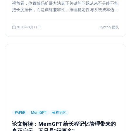
视角看，位置编码扩展方法真正关键的问题从来不是能不能
Markdown
XSS
性能优化
Agent Ops
把长度拉长，而是训练兼容性、推理稳定性与系统成本边
界。本文结合 LongRoPE、YaRN 等代表性思路，解读长上
Tracing
ReAct
Agent Workflow
下文扩展的核心机制、适用场景和真实代价。
2026年3月11日
Synthly 团队
Self-Consistency
Reasoning
成本
Toolformer
工具学习
AI工程
数据存储
会话系统
Agent MVP
工程清单
工具边界
观测
Streaming UI
安全
Structured Output
System Prompt
Guardrail
Tool Orchestration
并发
一致性
超时
Transformer
Attention
长上下文
AI
全栈开发
低代码
应用生成
Nuxt3
Strapi
TypeScript
全栈
CMS
无代码
对比评测
企业级
选型指南
PAPER
MemGPT
长程记忆
论文解读：MemGPT 给长程记忆管理带来的
真正启示，不只是“记更多”