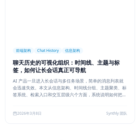
前端架构
Chat History
信息架构
聊天历史的可视化组织：时间线、主题与标
签，如何让长会话真正可导航
AI 产品一旦进入长会话与多任务场景，简单的消息列表就
会迅速失效。本文从信息架构、时间线分组、主题聚类、标
签系统、检索入口和交互层级六个方面，系统说明如何把聊
天历史从“能滚动查看”升级为“能导航、能定位、能复盘”的
工作界面。
2026年3月8日
Synthly 团队