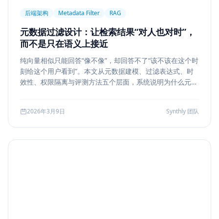
后端架构
Metadata Filter
RAG
元数据过滤设计：让检索结果“对人也对时”，
而不是只在语义上接近
纯向量相似只能回答“像不像”，却回答不了“该不该在这个时
刻给这个用户看到”。本文从元数据建模、过滤表达式、时
效性、权限隔离与评测方法五个层面，系统说明为什么元数
据过滤是 RAG 和检索系统走向生产的关键一步。
2026年3月9日
Synthly 团队