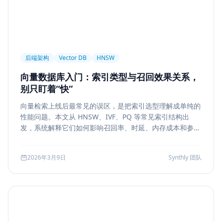
后端架构
Vector DB
HNSW
向量数据库入门：索引类型与召回效果关系，
别只盯着“快”
向量检索上线后最常见的误区，是把索引选型理解成单纯的
性能问题。本文从 HNSW、IVF、PQ 等常见索引结构出
发，系统解释它们如何影响召回率、时延、内存成本和参数
调优方式，帮助团队把“能搜”升级为“可评测、可权衡、可运
维”的检索能力。
2026年3月9日
Synthly 团队