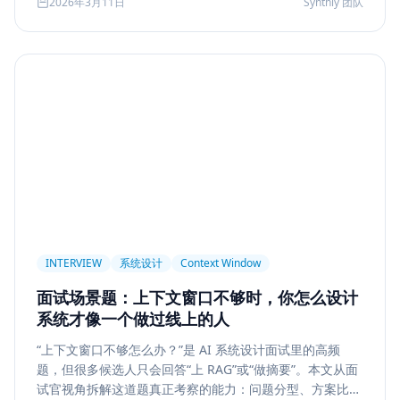
2026年3月11日
Synthly 团队
及怎样把学习结果沉淀成可面试、可交付的能力。
Permission
Privacy
Compliance
Memory Retrieval
Ranking
召回策略
Memory Write
记忆系统
数据治理
Model Routing
成本优化
架构设计
多模型
Prompt Compression
Token Cost
Session Segmentation
Summary
Long Running Tasks
Tool Calling
面试题
工程化
简历优化
前端转型
Plan-and-Solve
任务规划
推理
Reflexion
自我修正
INTERVIEW
系统设计
Context Window
Feedback Loop
Tree of Thoughts
推理搜索
面试场景题：上下文窗口不够时，你怎么设计
线上系统
API 设计
异步任务
可靠性
系统才像一个做过线上的人
Agent Console
状态机
交互设计
可观测性
“上下文窗口不够怎么办？”是 AI 系统设计面试里的高频
题，但很多候选人只会回答“上 RAG”或“做摘要”。本文从面
事件日志
调试
Chat UX
前端交互
输入体验
试官视角拆解这道题真正考察的能力：问题分型、方案比