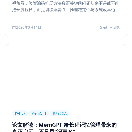
视角看，位置编码扩展方法真正关键的问题从来不是能不能
Markdown
XSS
性能优化
Agent Ops
把长度拉长，而是训练兼容性、推理稳定性与系统成本边
界。本文结合 LongRoPE、YaRN 等代表性思路，解读长上
Tracing
ReAct
Agent Workflow
下文扩展的核心机制、适用场景和真实代价。
2026年3月11日
Synthly 团队
Self-Consistency
Reasoning
成本
Toolformer
工具学习
AI工程
数据存储
会话系统
Agent MVP
工程清单
工具边界
观测
Streaming UI
安全
Structured Output
System Prompt
Guardrail
Tool Orchestration
并发
一致性
超时
Transformer
Attention
长上下文
AI
全栈开发
低代码
应用生成
Nuxt3
Strapi
TypeScript
全栈
CMS
无代码
对比评测
企业级
选型指南
PAPER
MemGPT
长程记忆
论文解读：MemGPT 给长程记忆管理带来的
真正启示，不只是“记更多”