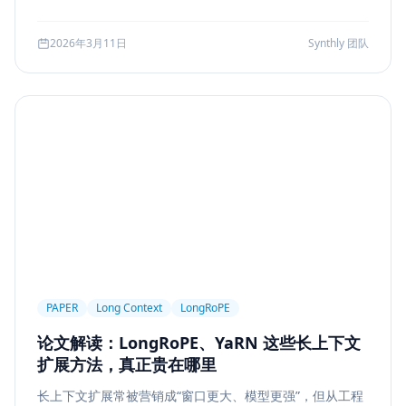
可访问性
产品设计
Workflow
邮件自动化
较、系统边界、指标验证与失败回退，并给出一套高分答题
结构，帮助候选人把概念答案升级为工程答案。
SSE
WebSocket
Polling
长任务
2026年3月11日
Synthly 团队
Planner Executor
工具调用
队列系统
BullMQ
RabbitMQ
Kafka
限流
多租户
成本治理
Replanning
工程实践
隐私
工作流
事务
幂等
Agent Architecture
工具编排
熔断
ALGO
Backpropagation
反向传播
深度学习
计算图
BPE
Tokenization
NLP
词表
Word2Vec
BERT
表示学习
状态管理
Event Sourcing
可观测
Summarization
PAPER
Long Context
LongRoPE
Few-shot
Function Calling
JSON Schema
论文解读：LongRoPE、YaRN 这些长上下文
容错设计
后端工程
Agent Memory
面试
扩展方法，真正贵在哪里
LangChain
工程能力
评估
LLM Eval
长上下文扩展常被营销成“窗口更大、模型更强”，但从工程
A/B Testing
指标体系
质量
前端安全