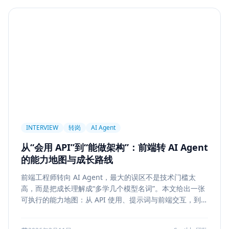
Agent
PAPER
Long Context
LongRoPE
YaRN
上下文工程
MemGPT
长程记忆
Context Engineering
Retrieval-Augmented Generation
检索
后端架构
Metadata Filter
Retrieval
权限设计
Service Architecture
Rerank
Vector DB
HNSW
IVF
前端架构
Chat History
信息架构
INTERVIEW
转岗
AI Agent
可视化设计
AI 产品
缓存策略
Draft
从“会用 API”到“能做架构”：前端转 AI Agent
Snapshot
冲突合并
前端设计
Explainability
的能力地图与成长路线
Citation UI
Evidence Highlight
AI UX
前端工程师转向 AI Agent，最大的误区不是技术门槛太
Context Pollution
Debugging
Quality Engineering
高，而是把成长理解成“多学几个模型名词”。本文给出一张
Prompt Engineering
LLM
Hallucination
可执行的能力地图：从 API 使用、提示词与前端交互，到状
态管理、工具调用、记忆检索、后端可靠性、评测与系统设
风险治理
证据引用
评测
Memory Security
计，帮助转岗者判断自己处于哪一层、下一步该补什么，以