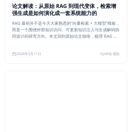
论文解读：从原始 RAG 到现代变体，检索增
强生成是如何演化成一套系统能力的
RAG 最初并不是今天大家熟悉的“向量检索 + 大模型”模板，
而是一个围绕外部知识访问、可更新知识注入与生成解码协
同设计的研究方向。本文回到原始论文脉络，梳理 RAG 如
何从早期的 document retrieval + seq2seq，演化到今天
的 rerank、metadata filtering、citation、agentic
2026年3月11日
Synthly 团队
retrieval 等现代变体，并总结其中真正持续成立的工程原
则。