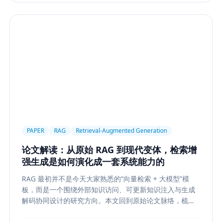
PAPER
RAG
Retrieval-Augmented Generation
论文解读：从原始 RAG 到现代变体，检索增
强生成是如何演化成一套系统能力的
RAG 最初并不是今天大家熟悉的“向量检索 + 大模型”模
板，而是一个围绕外部知识访问、可更新知识注入与生成
解码协同设计的研究方向。本文回到原始论文脉络，梳理
RAG 如何从早期的 document retrieval + seq2seq，演