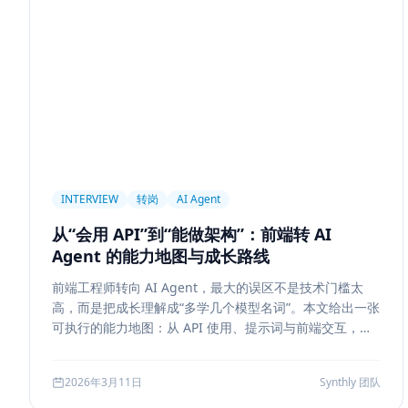
前端设计
Explainability
Citation UI
Evidence High
Hallucination
风险治理
证据引用
评测
Memory
记忆系统
数据治理
Model Routing
成本优化
架
Tool Calling
面试题
工程化
简历优化
前端转型
线上系统
API 设计
异步任务
可靠性
Agent Con
Workflow
邮件自动化
SSE
WebSocket
Polling
INTERVIEW
转岗
AI Agent
Replanning
工程实践
隐私
工作流
事务
幂
从“会用 API”到“能做架构”：前端转 AI
Tokenization
NLP
词表
Word2Vec
BERT
Agent 的能力地图与成长路线
容错设计
后端工程
Agent Memory
面试
LangC
前端工程师转向 AI Agent，最大的误区不是技术门槛太
Agent Ops
Tracing
ReAct
Agent Workflow
Se
高，而是把成长理解成“多学几个模型名词”。本文给出一张
工程清单
工具边界
观测
Streaming UI
安全
可执行的能力地图：从 API 使用、提示词与前端交互，到
状态管理、工具调用、记忆检索、后端可靠性、评测与系
Attention
长上下文
AI
全栈开发
低代码
应
统设计，帮助转岗者判断自己处于哪一层、下一步该补什
2026年3月11日
Synthly 团队
么，以及怎样把学习结果沉淀成可面试、可交付的能力。