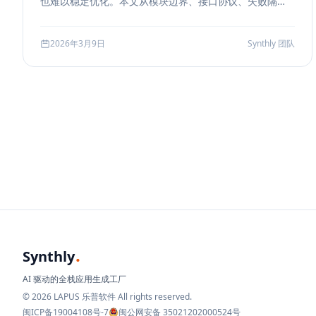
也难以稳定优化。本文从模块边界、接口协议、失败隔
离、缓存与评测五个方面，系统说明如何把 RAG 从 demo
升级为真正可运营的服务能力。
2026年3月9日
Synthly 团队
.
Synthly
AI 驱动的全栈应用生成工厂
© 2026 LAPUS 乐普软件 All rights reserved.
闽ICP备19004108号-7
闽公网安备 35021202000524号