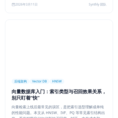
化到今天的 rerank、metadata filtering、citation、
2026年3月11日
Synthly 团队
agentic retrieval 等现代变体，并总结其中真正持续成立
的工程原则。
后端架构
Vector DB
HNSW
向量数据库入门：索引类型与召回效果关系，
别只盯着“快”
向量检索上线后最常见的误区，是把索引选型理解成单纯
的性能问题。本文从 HNSW、IVF、PQ 等常见索引结构出