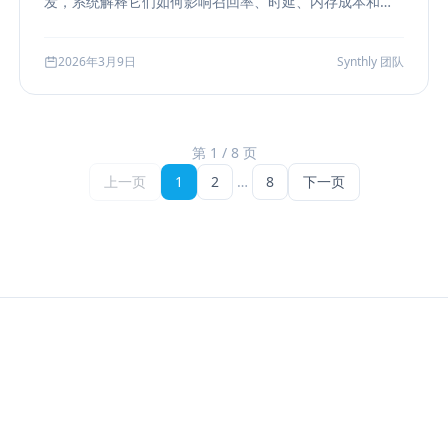
发，系统解释它们如何影响召回率、时延、内存成本和参
数调优方式，帮助团队把“能搜”升级为“可评测、可权衡、
可运维”的检索能力。
2026年3月9日
Synthly 团队
第 1 / 8 页
上一页
1
2
…
8
下一页