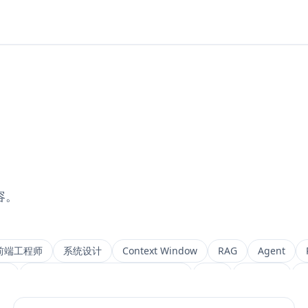
容。
前端工程师
系统设计
Context Window
RAG
Agent
ng
Retrieval-Augmented Generation
检索
后端架构
M
IVF
前端架构
Chat History
信息架构
可视化设计