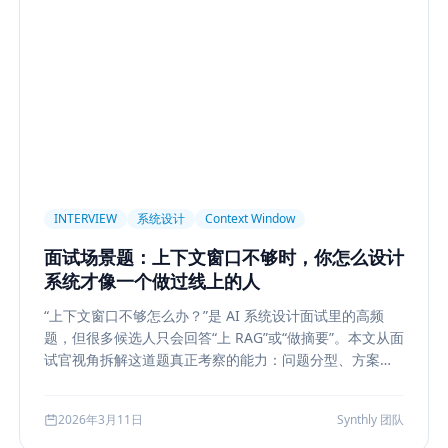
light
AI UX
Context Pollution
Debugging
Quality E
 Security
Permission
Privacy
Compliance
Memory Re
构设计
多模型
Prompt Compression
Token Cost
Sess
Plan-and-Solve
任务规划
推理
Reflexion
自我修正
sole
状态机
交互设计
可观测性
事件日志
调试
长任务
Planner Executor
工具调用
队列系统
Bull
INTERVIEW
系统设计
Context Window
等
Agent Architecture
工具编排
熔断
ALGO
Backp
面试场景题：上下文窗口不够时，你怎么设计
表示学习
状态管理
Event Sourcing
可观测
Summarizat
系统才像一个做过线上的人
hain
工程能力
评估
LLM Eval
A/B Testing
指标体
“上下文窗口不够怎么办？”是 AI 系统设计面试里的高频
lf-Consistency
Reasoning
成本
Toolformer
工具学习
题，但很多候选人只会回答“上 RAG”或“做摘要”。本文从面
Structured Output
System Prompt
Guardrail
Tool Orch
试官视角拆解这道题真正考察的能力：问题分型、方案比
较、系统边界、指标验证与失败回退，并给出一套高分答
用生成
Nuxt3
Strapi
TypeScript
全栈
CMS
无
题结构，帮助候选人把概念答案升级为工程答案。
2026年3月11日
Synthly 团队