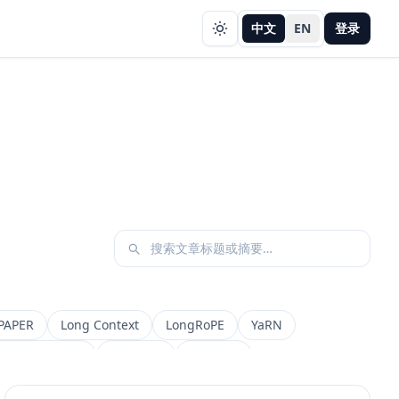
中文
EN
登录
PAPER
Long Context
LongRoPE
YaRN
etadata Filter
Retrieval
权限设计
AI 产品
缓存策略
Draft
Snapshot
冲突合并