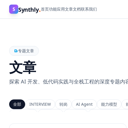
.
Synthly
S
首页
功能
应用
文章
文档
联系我们
专题文章
文章
探索 AI 开发、低代码实践与全栈工程的深度专题内
全部
INTERVIEW
转岗
AI Agent
能力模型
上下文工程
MemGPT
长程记忆
Context Engineeri
Service Architecture
Rerank
Vector DB
HNSW