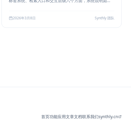
标签系统、检索入口和交互层级六个方面，系统说明如何
把聊天历史从“能滚动查看”升级为“能导航、能定位、能复
盘”的工作界面。
2026年3月8日
Synthly 团队
首页
功能
应用
文章
文档
联系我们
synthly.cn