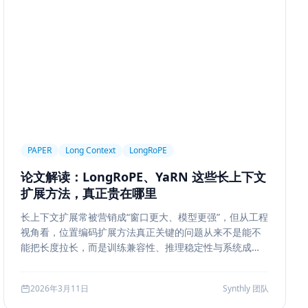
ngineering
Prompt Engineering
LLM
trieval
Ranking
召回策略
Memory Write
ion Segmentation
Summary
Long Running Tasks
Feedback Loop
Tree of Thoughts
推理搜索
Chat UX
前端交互
输入体验
可访问性
产品设计
MQ
RabbitMQ
Kafka
限流
多租户
成本治理
PAPER
Long Context
LongRoPE
ropagation
反向传播
深度学习
计算图
BPE
论文解读：LongRoPE、YaRN 这些长上下文
ion
Few-shot
Function Calling
JSON Schema
扩展方法，真正贵在哪里
系
质量
前端安全
Markdown
XSS
性能优化
长上下文扩展常被营销成“窗口更大、模型更强”，但从工程
AI工程
数据存储
会话系统
Agent MVP
视角看，位置编码扩展方法真正关键的问题从来不是能不
estration
并发
一致性
超时
Transformer
能把长度拉长，而是训练兼容性、推理稳定性与系统成本
边界。本文结合 LongRoPE、YaRN 等代表性思路，解读
代码
对比评测
企业级
选型指南
长上下文扩展的核心机制、适用场景和真实代价。
2026年3月11日
Synthly 团队