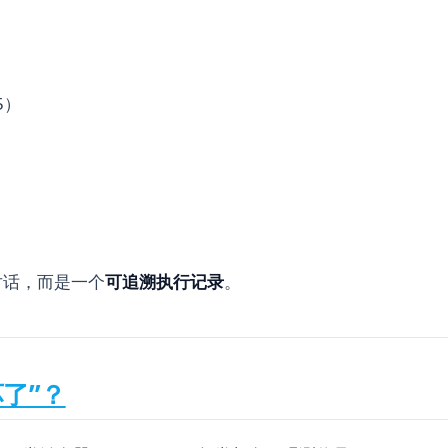
5）
段对话，而是一个
可追溯执行记录
。
了”？