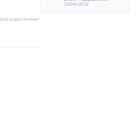
Long Running Tasks
LongRoPE
2026年3月7日
Markdown
MemGPT
Memory Retrieval
Memory Security
tock project via Pexels
Memory Write
Metadata Filter
Model Routing
NLP
Nuxt3
PAPER
Permission
Plan-and-Solve
Planner Executor
Polling
Privacy
Prompt Compression
Prompt Engineering
Quality Engineering
RAG
RabbitMQ
Ranking
ReAct
Reasoning
Reflexion
Replanning
Rerank
Retrieval
Retrieval-Augmented Generation
SSE
Self-Consistency
Service Architecture