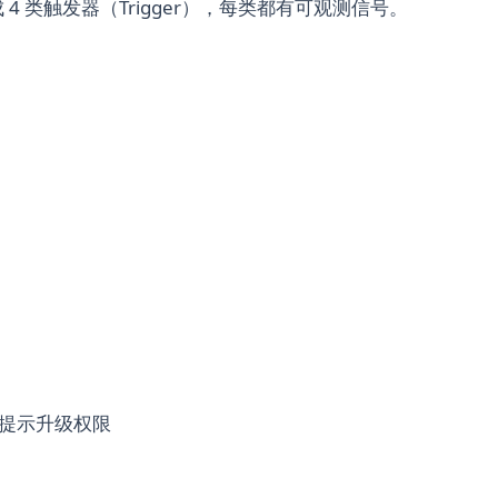
 类触发器（Trigger），每类都有可观测信号。
/提示升级权限