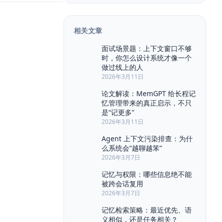
Agent Architecture
Agent Console
Agent MVP
Agent Memory
相关文章
Agent Ops
Agent Workflow
Attention
BERT
BPE
面试场景题：上下文窗口不够
时，你怎么设计系统才像一个
Backpropagation
BullMQ
CMS
做过线上的人
Chat History
Chat UX
2026年3月11日
Citation UI
Compliance
论文解读：MemGPT 给长程记
Context Engineering
忆管理带来的真正启示，不只
Context Pollution
Context Window
是“记更多”
2026年3月11日
Debugging
Draft
Event Sourcing
Evidence Highlight
Agent 上下文污染排查：为什
么系统会“越聊越笨”
Explainability
Feedback Loop
2026年3月7日
Few-shot
Function Calling
Guardrail
记忆与权限：哪些信息绝不能
HNSW
Hallucination
被跨会话复用
INTERVIEW
IVF
JSON Schema
2026年3月7日
Kafka
LLM
LLM Eval
记忆检索策略：最近优先、语
LangChain
Long Context
义相似，还是任务相关？