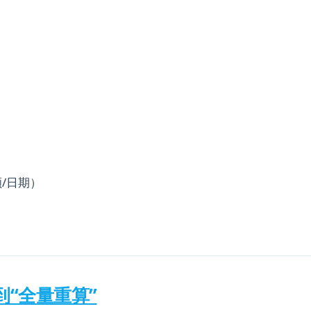
/日期）
到“全量重算”