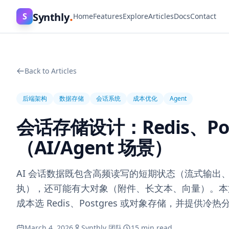
.
Synthly
S
Home
Features
Explore
Articles
Docs
Contact
Back to Articles
后端架构
数据存储
会话系统
成本优化
Agent
会话存储设计：Redis、Po
（AI/Agent 场景）
AI 会话数据既包含高频读写的短期状态（流式输
执），还可能有大对象（附件、长文本、向量）。本
成本选 Redis、Postgres 或对象存储，并提供冷
March 4, 2026
Synthly 团队
15 min read