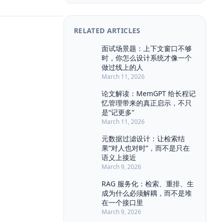
Agent Architecture
Agent Console
Agent MVP
Agent Memory
RELATED ARTICLES
Agent Ops
Agent Workflow
Attention
BERT
BPE
面试场景题：上下文窗口不够
时，你怎么设计系统才像一个
Backpropagation
BullMQ
CMS
做过线上的人
Chat History
Chat UX
March 11, 2026
Citation UI
Compliance
论文解读：MemGPT 给长程记
Context Engineering
忆管理带来的真正启示，不只
Context Pollution
Context Window
是“记更多”
March 11, 2026
Debugging
Draft
Event Sourcing
Evidence Highlight
元数据过滤设计：让检索结
果“对人也对时”，而不是只在
Explainability
Feedback Loop
语义上接近
Few-shot
Function Calling
March 9, 2026
Guardrail
HNSW
Hallucination
RAG 服务化：检索、重排、生
INTERVIEW
IVF
JSON Schema
成为什么必须解耦，而不是堆
Kafka
LLM
LLM Eval
在一个接口里
March 9, 2026
LangChain
Long Context