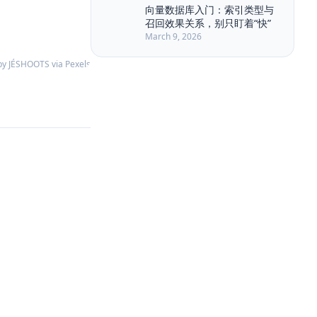
Long Running Tasks
LongRoPE
向量数据库入门：索引类型与
召回效果关系，别只盯着“快”
Markdown
MemGPT
March 9, 2026
Memory Retrieval
Memory Security
Memory Write
Metadata Filter
by JÉSHOOTS via Pexels
Model Routing
NLP
Nuxt3
PAPER
Permission
Plan-and-Solve
Planner Executor
Polling
Privacy
Prompt Compression
Prompt Engineering
Quality Engineering
RAG
RabbitMQ
Ranking
ReAct
Reasoning
Reflexion
Replanning
Rerank
Retrieval
Retrieval-Augmented Generation
SSE
Self-Consistency
Service Architecture