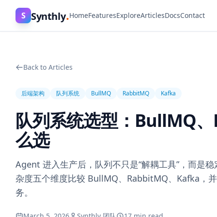
.
Synthly
S
Home
Features
Explore
Articles
Docs
Contact
Back to Articles
后端架构
队列系统
BullMQ
RabbitMQ
Kafka
队列系统选型：BullMQ、Ra
么选
Agent 进入生产后，队列不只是“解耦工具”，
杂度五个维度比较 BullMQ、RabbitMQ、Ka
务。
March 5, 2026
Synthly 团队
17 min read