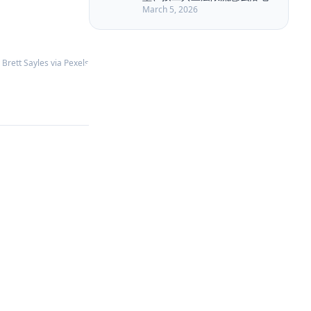
Long Running Tasks
LongRoPE
March 5, 2026
Markdown
MemGPT
Memory Retrieval
Memory Security
Memory Write
Metadata Filter
 Brett Sayles via Pexels
Model Routing
NLP
Nuxt3
PAPER
Permission
Plan-and-Solve
Planner Executor
Polling
Privacy
Prompt Compression
Prompt Engineering
Quality Engineering
RAG
RabbitMQ
Ranking
ReAct
Reasoning
Reflexion
Replanning
Rerank
Retrieval
Retrieval-Augmented Generation
SSE
Self-Consistency
Service Architecture