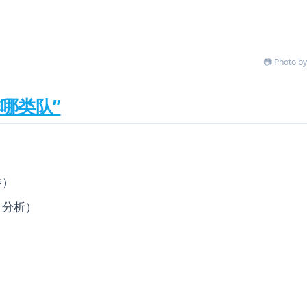
📷 Photo by
哪类队”
步）
、分析）