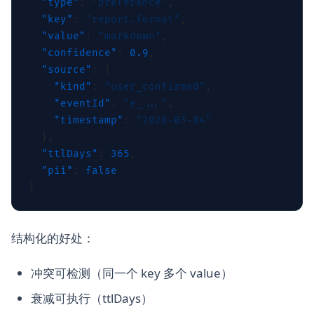
  "type"
: 
"preference"
  "key"
: 
"report.format"
  "value"
: 
"markdown"
  "confidence"
: 
0.9
  "source"
    "kind"
: 
"user_confirmed"
    "eventId"
: 
"e_..."
    "timestamp"
: 
  "ttlDays"
: 
365
  "pii"
: 
结构化的好处：
冲突可检测（同一个 key 多个 value）
衰减可执行（ttlDays）