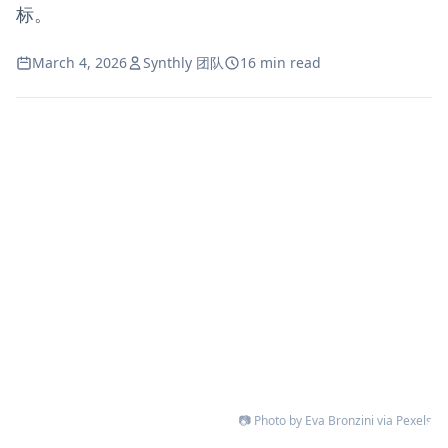
标。
March 4, 2026
Synthly 团队
16 min read
📷 Photo by Eva Bronzini via Pexels