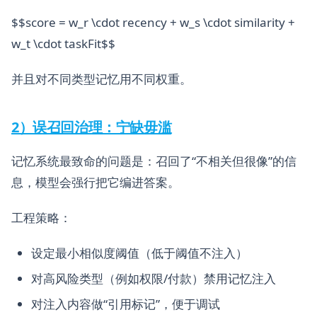
$$score = w_r \cdot recency + w_s \cdot similarity +
w_t \cdot taskFit$$
并且对不同类型记忆用不同权重。
2）误召回治理：宁缺毋滥
记忆系统最致命的问题是：召回了“不相关但很像”的信
息，模型会强行把它编进答案。
工程策略：
设定最小相似度阈值（低于阈值不注入）
对高风险类型（例如权限/付款）禁用记忆注入
对注入内容做“引用标记”，便于调试