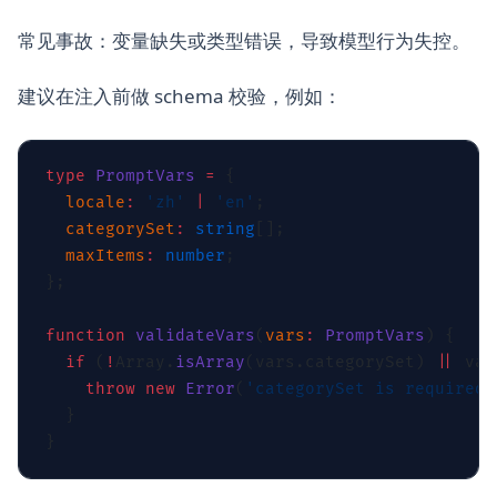
常见事故：变量缺失或类型错误，导致模型行为失控。
建议在注入前做 schema 校验，例如：
type
 PromptVars
 =
  locale
:
 'zh'
 |
 'en'
  categorySet
:
 string
  maxItems
:
 number
function
 validateVars
(
vars
:
 PromptVars
  if
 (
!
Array.
isArray
(vars.categorySet) 
||
 var
    throw
 new
 Error
(
'categorySet is required'