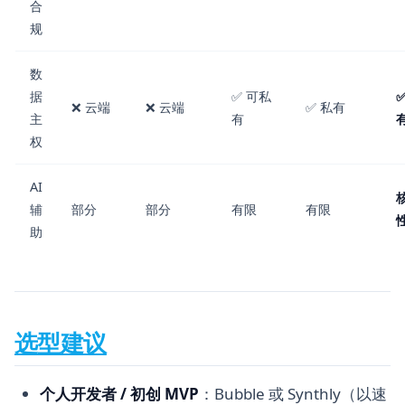
合
规
数
据
✅ 可私
❌ 云端
❌ 云端
✅ 私有
主
有
权
AI
辅
部分
部分
有限
有限
助
选型建议
个人开发者 / 初创 MVP
：Bubble 或 Synthly（以速