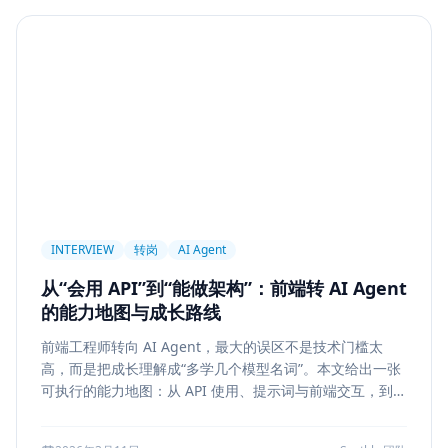
Agent
PAPER
Long Context
LongRoPE
YaRN
上下文工程
MemGPT
长程记忆
Context Engineering
Retrieval-Augmented Generation
检索
后端架构
Metadata Filter
Retrieval
权限设计
Service Architecture
Rerank
Vector DB
HNSW
IVF
前端架构
Chat History
信息架构
INTERVIEW
转岗
AI Agent
可视化设计
AI 产品
缓存策略
Draft
从“会用 API”到“能做架构”：前端转 AI Agent
Snapshot
冲突合并
前端设计
Explainability
的能力地图与成长路线
Citation UI
Evidence Highlight
AI UX
前端工程师转向 AI Agent，最大的误区不是技术门槛太
Context Pollution
Debugging
Quality Engineering
高，而是把成长理解成“多学几个模型名词”。本文给出一张
Prompt Engineering
LLM
Hallucination
可执行的能力地图：从 API 使用、提示词与前端交互，到状
态管理、工具调用、记忆检索、后端可靠性、评测与系统设
风险治理
证据引用
评测
Memory Security
计，帮助转岗者判断自己处于哪一层、下一步该补什么，以