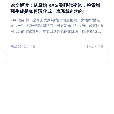
论文解读：从原始 RAG 到现代变体，检索增
强生成是如何演化成一套系统能力的
RAG 最初并不是今天大家熟悉的“向量检索 + 大模型”模板，
而是一个围绕外部知识访问、可更新知识注入与生成解码协
同设计的研究方向。本文回到原始论文脉络，梳理 RAG 如
何从早期的 document retrieval + seq2seq，演化到今天
的 rerank、metadata filtering、citation、agentic
2026年3月11日
Synthly 团队
retrieval 等现代变体，并总结其中真正持续成立的工程原
则。