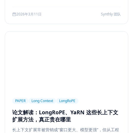
可访问性
产品设计
Workflow
邮件自动化
较、系统边界、指标验证与失败回退，并给出一套高分答题
结构，帮助候选人把概念答案升级为工程答案。
SSE
WebSocket
Polling
长任务
2026年3月11日
Synthly 团队
Planner Executor
工具调用
队列系统
BullMQ
RabbitMQ
Kafka
限流
多租户
成本治理
Replanning
工程实践
隐私
工作流
事务
幂等
Agent Architecture
工具编排
熔断
ALGO
Backpropagation
反向传播
深度学习
计算图
BPE
Tokenization
NLP
词表
Word2Vec
BERT
表示学习
状态管理
Event Sourcing
可观测
Summarization
PAPER
Long Context
LongRoPE
Few-shot
Function Calling
JSON Schema
论文解读：LongRoPE、YaRN 这些长上下文
容错设计
后端工程
Agent Memory
面试
扩展方法，真正贵在哪里
LangChain
工程能力
评估
LLM Eval
长上下文扩展常被营销成“窗口更大、模型更强”，但从工程
A/B Testing
指标体系
质量
前端安全