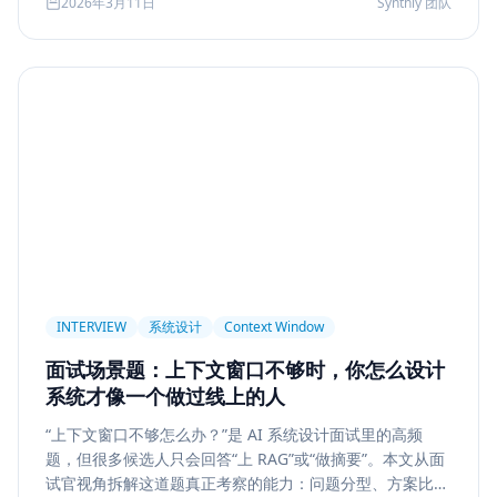
2026年3月11日
Synthly 团队
及怎样把学习结果沉淀成可面试、可交付的能力。
Permission
Privacy
Compliance
Memory Retrieval
Ranking
召回策略
Memory Write
记忆系统
数据治理
Model Routing
成本优化
架构设计
多模型
Prompt Compression
Token Cost
Session Segmentation
Summary
Long Running Tasks
Tool Calling
面试题
工程化
简历优化
前端转型
Plan-and-Solve
任务规划
推理
Reflexion
自我修正
INTERVIEW
系统设计
Context Window
Feedback Loop
Tree of Thoughts
推理搜索
面试场景题：上下文窗口不够时，你怎么设计
线上系统
API 设计
异步任务
可靠性
系统才像一个做过线上的人
Agent Console
状态机
交互设计
可观测性
“上下文窗口不够怎么办？”是 AI 系统设计面试里的高频
题，但很多候选人只会回答“上 RAG”或“做摘要”。本文从面
事件日志
调试
Chat UX
前端交互
输入体验
试官视角拆解这道题真正考察的能力：问题分型、方案比