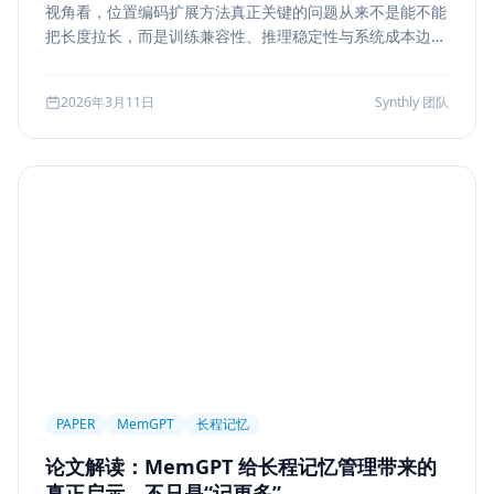
视角看，位置编码扩展方法真正关键的问题从来不是能不能
Markdown
XSS
性能优化
Agent Ops
把长度拉长，而是训练兼容性、推理稳定性与系统成本边
界。本文结合 LongRoPE、YaRN 等代表性思路，解读长上
Tracing
ReAct
Agent Workflow
下文扩展的核心机制、适用场景和真实代价。
2026年3月11日
Synthly 团队
Self-Consistency
Reasoning
成本
Toolformer
工具学习
AI工程
数据存储
会话系统
Agent MVP
工程清单
工具边界
观测
Streaming UI
安全
Structured Output
System Prompt
Guardrail
Tool Orchestration
并发
一致性
超时
Transformer
Attention
长上下文
AI
全栈开发
低代码
应用生成
Nuxt3
Strapi
TypeScript
全栈
CMS
无代码
对比评测
企业级
选型指南
PAPER
MemGPT
长程记忆
论文解读：MemGPT 给长程记忆管理带来的
真正启示，不只是“记更多”