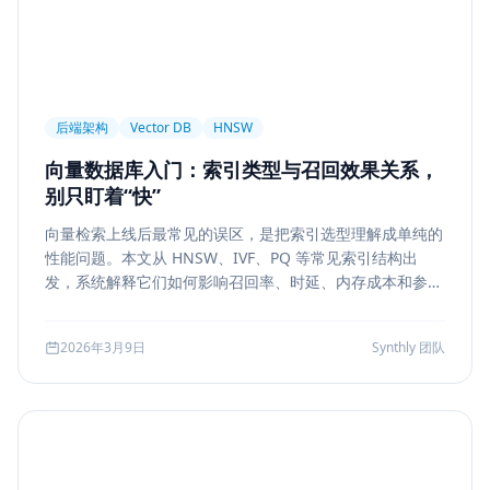
后端架构
Vector DB
HNSW
向量数据库入门：索引类型与召回效果关系，
别只盯着“快”
向量检索上线后最常见的误区，是把索引选型理解成单纯的
性能问题。本文从 HNSW、IVF、PQ 等常见索引结构出
发，系统解释它们如何影响召回率、时延、内存成本和参数
调优方式，帮助团队把“能搜”升级为“可评测、可权衡、可运
维”的检索能力。
2026年3月9日
Synthly 团队