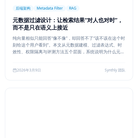
后端架构
Metadata Filter
RAG
元数据过滤设计：让检索结果“对人也对时”，
而不是只在语义上接近
纯向量相似只能回答“像不像”，却回答不了“该不该在这个时
刻给这个用户看到”。本文从元数据建模、过滤表达式、时
效性、权限隔离与评测方法五个层面，系统说明为什么元数
据过滤是 RAG 和检索系统走向生产的关键一步。
2026年3月9日
Synthly 团队