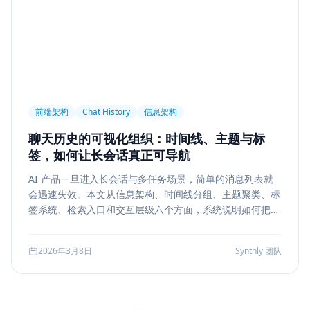
前端架构
Chat History
信息架构
聊天历史的可视化组织：时间线、主题与标
签，如何让长会话真正可导航
AI 产品一旦进入长会话与多任务场景，简单的消息列表就
会迅速失效。本文从信息架构、时间线分组、主题聚类、标
签系统、检索入口和交互层级六个方面，系统说明如何把聊
天历史从“能滚动查看”升级为“能导航、能定位、能复盘”的
工作界面。
2026年3月8日
Synthly 团队