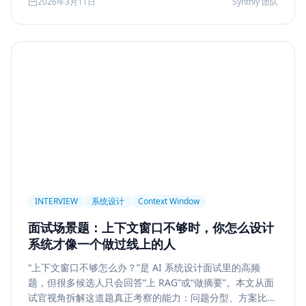
2026年3月11日
Synthly 团队
及怎样把学习结果沉淀成可面试、可交付的能力。
Permission
Privacy
Compliance
Memory Retrieval
Ranking
召回策略
Memory Write
记忆系统
数据治理
Model Routing
成本优化
架构设计
多模型
Prompt Compression
Token Cost
Session Segmentation
Summary
Long Running Tasks
Tool Calling
面试题
工程化
简历优化
前端转型
Plan-and-Solve
任务规划
推理
Reflexion
自我修正
INTERVIEW
系统设计
Context Window
Feedback Loop
Tree of Thoughts
推理搜索
面试场景题：上下文窗口不够时，你怎么设计
线上系统
API 设计
异步任务
可靠性
系统才像一个做过线上的人
Agent Console
状态机
交互设计
可观测性
“上下文窗口不够怎么办？”是 AI 系统设计面试里的高频
题，但很多候选人只会回答“上 RAG”或“做摘要”。本文从面
事件日志
调试
Chat UX
前端交互
输入体验
试官视角拆解这道题真正考察的能力：问题分型、方案比