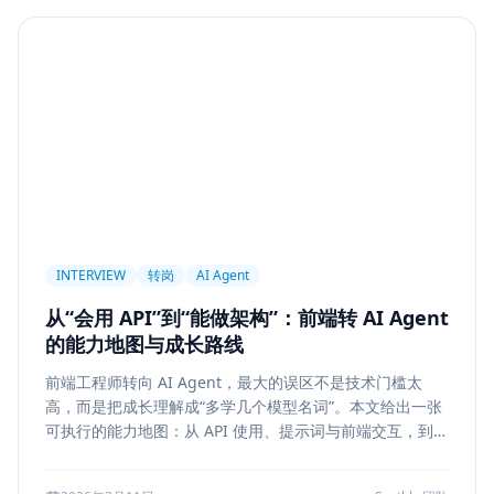
Agent
PAPER
Long Context
LongRoPE
YaRN
上下文工程
MemGPT
长程记忆
Context Engineering
Retrieval-Augmented Generation
检索
后端架构
Metadata Filter
Retrieval
权限设计
Service Architecture
Rerank
Vector DB
HNSW
IVF
前端架构
Chat History
信息架构
INTERVIEW
转岗
AI Agent
可视化设计
AI 产品
缓存策略
Draft
从“会用 API”到“能做架构”：前端转 AI Agent
Snapshot
冲突合并
前端设计
Explainability
的能力地图与成长路线
Citation UI
Evidence Highlight
AI UX
前端工程师转向 AI Agent，最大的误区不是技术门槛太
Context Pollution
Debugging
Quality Engineering
高，而是把成长理解成“多学几个模型名词”。本文给出一张
Prompt Engineering
LLM
Hallucination
可执行的能力地图：从 API 使用、提示词与前端交互，到状
态管理、工具调用、记忆检索、后端可靠性、评测与系统设
风险治理
证据引用
评测
Memory Security
计，帮助转岗者判断自己处于哪一层、下一步该补什么，以