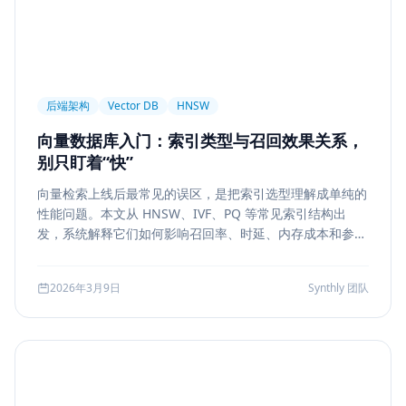
后端架构
Vector DB
HNSW
向量数据库入门：索引类型与召回效果关系，
别只盯着“快”
向量检索上线后最常见的误区，是把索引选型理解成单纯的
性能问题。本文从 HNSW、IVF、PQ 等常见索引结构出
发，系统解释它们如何影响召回率、时延、内存成本和参数
调优方式，帮助团队把“能搜”升级为“可评测、可权衡、可运
维”的检索能力。
2026年3月9日
Synthly 团队