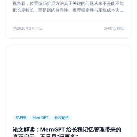
视角看，位置编码扩展方法真正关键的问题从来不是能不能
Markdown
XSS
性能优化
Agent Ops
把长度拉长，而是训练兼容性、推理稳定性与系统成本边
界。本文结合 LongRoPE、YaRN 等代表性思路，解读长上
Tracing
ReAct
Agent Workflow
下文扩展的核心机制、适用场景和真实代价。
2026年3月11日
Synthly 团队
Self-Consistency
Reasoning
成本
Toolformer
工具学习
AI工程
数据存储
会话系统
Agent MVP
工程清单
工具边界
观测
Streaming UI
安全
Structured Output
System Prompt
Guardrail
Tool Orchestration
并发
一致性
超时
Transformer
Attention
长上下文
AI
全栈开发
低代码
应用生成
Nuxt3
Strapi
TypeScript
全栈
CMS
无代码
对比评测
企业级
选型指南
PAPER
MemGPT
长程记忆
论文解读：MemGPT 给长程记忆管理带来的
真正启示，不只是“记更多”