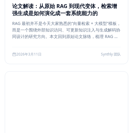
论文解读：从原始 RAG 到现代变体，检索增
强生成是如何演化成一套系统能力的
RAG 最初并不是今天大家熟悉的“向量检索 + 大模型”模板，
而是一个围绕外部知识访问、可更新知识注入与生成解码协
同设计的研究方向。本文回到原始论文脉络，梳理 RAG 如
何从早期的 document retrieval + seq2seq，演化到今天
的 rerank、metadata filtering、citation、agentic
2026年3月11日
Synthly 团队
retrieval 等现代变体，并总结其中真正持续成立的工程原
则。