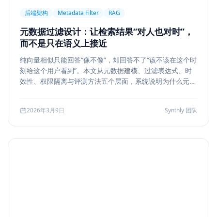
后端架构
Metadata Filter
RAG
元数据过滤设计：让检索结果“对人也对时”，
而不是只在语义上接近
纯向量相似只能回答“像不像”，却回答不了“该不该在这个时
刻给这个用户看到”。本文从元数据建模、过滤表达式、时
效性、权限隔离与评测方法五个层面，系统说明为什么元数
据过滤是 RAG 和检索系统走向生产的关键一步。
2026年3月9日
Synthly 团队