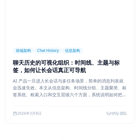
前端架构
Chat History
信息架构
聊天历史的可视化组织：时间线、主题与标
签，如何让长会话真正可导航
AI 产品一旦进入长会话与多任务场景，简单的消息列表就
会迅速失效。本文从信息架构、时间线分组、主题聚类、标
签系统、检索入口和交互层级六个方面，系统说明如何把聊
天历史从“能滚动查看”升级为“能导航、能定位、能复盘”的
工作界面。
2026年3月8日
Synthly 团队