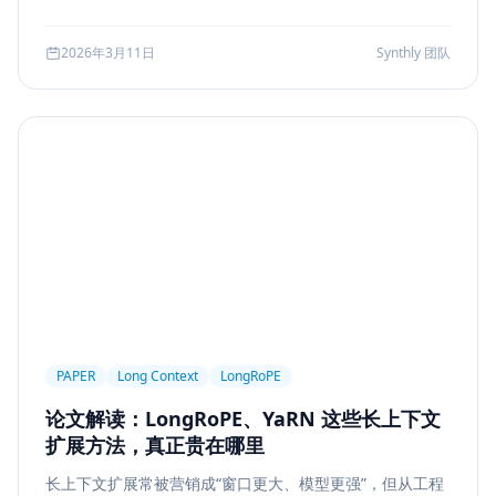
可访问性
产品设计
Workflow
邮件自动化
较、系统边界、指标验证与失败回退，并给出一套高分答题
结构，帮助候选人把概念答案升级为工程答案。
SSE
WebSocket
Polling
长任务
2026年3月11日
Synthly 团队
Planner Executor
工具调用
队列系统
BullMQ
RabbitMQ
Kafka
限流
多租户
成本治理
Replanning
工程实践
隐私
工作流
事务
幂等
Agent Architecture
工具编排
熔断
ALGO
Backpropagation
反向传播
深度学习
计算图
BPE
Tokenization
NLP
词表
Word2Vec
BERT
表示学习
状态管理
Event Sourcing
可观测
Summarization
PAPER
Long Context
LongRoPE
Few-shot
Function Calling
JSON Schema
论文解读：LongRoPE、YaRN 这些长上下文
容错设计
后端工程
Agent Memory
面试
扩展方法，真正贵在哪里
LangChain
工程能力
评估
LLM Eval
长上下文扩展常被营销成“窗口更大、模型更强”，但从工程
A/B Testing
指标体系
质量
前端安全