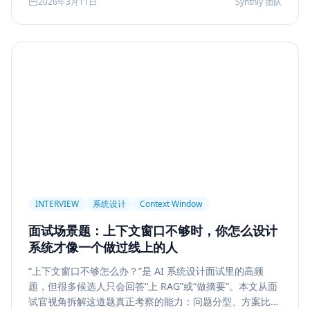
2026年3月11日
Synthly 团队
及怎样把学习结果沉淀成可面试、可交付的能力。
Permission
Privacy
Compliance
Memory Retrieval
Ranking
召回策略
Memory Write
记忆系统
数据治理
Model Routing
成本优化
架构设计
多模型
Prompt Compression
Token Cost
Session Segmentation
Summary
Long Running Tasks
Tool Calling
面试题
工程化
简历优化
前端转型
Plan-and-Solve
任务规划
推理
Reflexion
自我修正
INTERVIEW
系统设计
Context Window
Feedback Loop
Tree of Thoughts
推理搜索
面试场景题：上下文窗口不够时，你怎么设计
线上系统
API 设计
异步任务
可靠性
系统才像一个做过线上的人
Agent Console
状态机
交互设计
可观测性
“上下文窗口不够怎么办？”是 AI 系统设计面试里的高频
题，但很多候选人只会回答“上 RAG”或“做摘要”。本文从面
事件日志
调试
Chat UX
前端交互
输入体验
试官视角拆解这道题真正考察的能力：问题分型、方案比