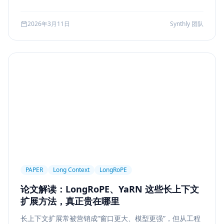
可访问性
产品设计
Workflow
邮件自动化
较、系统边界、指标验证与失败回退，并给出一套高分答题
结构，帮助候选人把概念答案升级为工程答案。
SSE
WebSocket
Polling
长任务
2026年3月11日
Synthly 团队
Planner Executor
工具调用
队列系统
BullMQ
RabbitMQ
Kafka
限流
多租户
成本治理
Replanning
工程实践
隐私
工作流
事务
幂等
Agent Architecture
工具编排
熔断
ALGO
Backpropagation
反向传播
深度学习
计算图
BPE
Tokenization
NLP
词表
Word2Vec
BERT
表示学习
状态管理
Event Sourcing
可观测
Summarization
PAPER
Long Context
LongRoPE
Few-shot
Function Calling
JSON Schema
论文解读：LongRoPE、YaRN 这些长上下文
容错设计
后端工程
Agent Memory
面试
扩展方法，真正贵在哪里
LangChain
工程能力
评估
LLM Eval
长上下文扩展常被营销成“窗口更大、模型更强”，但从工程
A/B Testing
指标体系
质量
前端安全