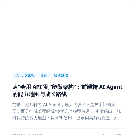
Agent
PAPER
Long Context
LongRoPE
YaRN
上下文工程
MemGPT
长程记忆
Context Engineering
Retrieval-Augmented Generation
检索
后端架构
Metadata Filter
Retrieval
权限设计
Service Architecture
Rerank
Vector DB
HNSW
IVF
前端架构
Chat History
信息架构
INTERVIEW
转岗
AI Agent
可视化设计
AI 产品
缓存策略
Draft
从“会用 API”到“能做架构”：前端转 AI Agent
Snapshot
冲突合并
前端设计
Explainability
的能力地图与成长路线
Citation UI
Evidence Highlight
AI UX
前端工程师转向 AI Agent，最大的误区不是技术门槛太
Context Pollution
Debugging
Quality Engineering
高，而是把成长理解成“多学几个模型名词”。本文给出一张
Prompt Engineering
LLM
Hallucination
可执行的能力地图：从 API 使用、提示词与前端交互，到状
态管理、工具调用、记忆检索、后端可靠性、评测与系统设
风险治理
证据引用
评测
Memory Security
计，帮助转岗者判断自己处于哪一层、下一步该补什么，以