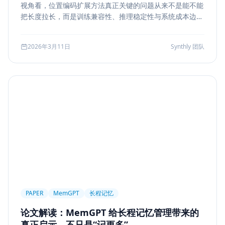
视角看，位置编码扩展方法真正关键的问题从来不是能不能
Markdown
XSS
性能优化
Agent Ops
把长度拉长，而是训练兼容性、推理稳定性与系统成本边
界。本文结合 LongRoPE、YaRN 等代表性思路，解读长上
Tracing
ReAct
Agent Workflow
下文扩展的核心机制、适用场景和真实代价。
2026年3月11日
Synthly 团队
Self-Consistency
Reasoning
成本
Toolformer
工具学习
AI工程
数据存储
会话系统
Agent MVP
工程清单
工具边界
观测
Streaming UI
安全
Structured Output
System Prompt
Guardrail
Tool Orchestration
并发
一致性
超时
Transformer
Attention
长上下文
AI
全栈开发
低代码
应用生成
Nuxt3
Strapi
TypeScript
全栈
CMS
无代码
对比评测
企业级
选型指南
PAPER
MemGPT
长程记忆
论文解读：MemGPT 给长程记忆管理带来的
真正启示，不只是“记更多”