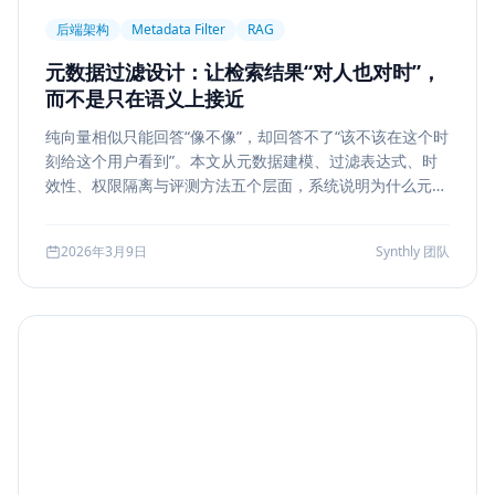
后端架构
Metadata Filter
RAG
元数据过滤设计：让检索结果“对人也对时”，
而不是只在语义上接近
纯向量相似只能回答“像不像”，却回答不了“该不该在这个时
刻给这个用户看到”。本文从元数据建模、过滤表达式、时
效性、权限隔离与评测方法五个层面，系统说明为什么元数
据过滤是 RAG 和检索系统走向生产的关键一步。
2026年3月9日
Synthly 团队