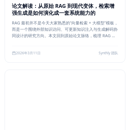
论文解读：从原始 RAG 到现代变体，检索增
强生成是如何演化成一套系统能力的
RAG 最初并不是今天大家熟悉的“向量检索 + 大模型”模板，
而是一个围绕外部知识访问、可更新知识注入与生成解码协
同设计的研究方向。本文回到原始论文脉络，梳理 RAG 如
何从早期的 document retrieval + seq2seq，演化到今天
的 rerank、metadata filtering、citation、agentic
2026年3月11日
Synthly 团队
retrieval 等现代变体，并总结其中真正持续成立的工程原
则。