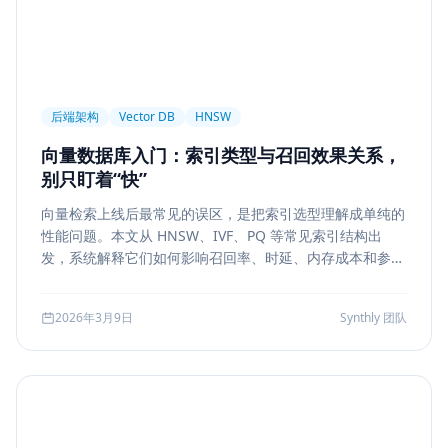
后端架构
Vector DB
HNSW
向量数据库入门：索引类型与召回效果关系，
别只盯着“快”
向量检索上线后最常见的误区，是把索引选型理解成单纯的
性能问题。本文从 HNSW、IVF、PQ 等常见索引结构出
发，系统解释它们如何影响召回率、时延、内存成本和参数
调优方式，帮助团队把“能搜”升级为“可评测、可权衡、可运
维”的检索能力。
2026年3月9日
Synthly 团队