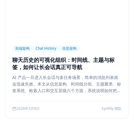
前端架构
Chat History
信息架构
聊天历史的可视化组织：时间线、主题与标
签，如何让长会话真正可导航
AI 产品一旦进入长会话与多任务场景，简单的消息列表就
会迅速失效。本文从信息架构、时间线分组、主题聚类、标
签系统、检索入口和交互层级六个方面，系统说明如何把聊
天历史从“能滚动查看”升级为“能导航、能定位、能复盘”的
工作界面。
2026年3月8日
Synthly 团队