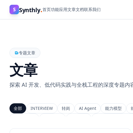
.
Synthly
S
首页
功能
应用
文章
文档
联系我们
专题文章
文章
探索 AI 开发、低代码实践与全栈工程的深度专题内
全部
INTERVIEW
转岗
AI Agent
能力模型
上下文工程
MemGPT
长程记忆
Context Engineeri
Service Architecture
Rerank
Vector DB
HNSW