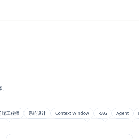
容。
前端工程师
系统设计
Context Window
RAG
Agent
ng
Retrieval-Augmented Generation
检索
后端架构
M
IVF
前端架构
Chat History
信息架构
可视化设计