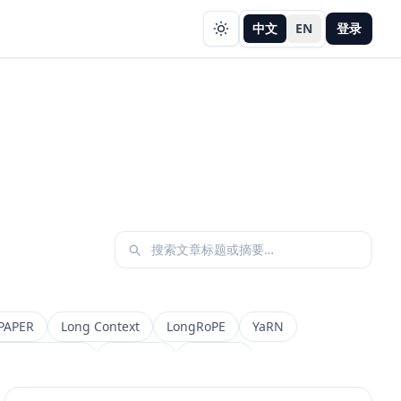
中文
EN
登录
PAPER
Long Context
LongRoPE
YaRN
etadata Filter
Retrieval
权限设计
AI 产品
缓存策略
Draft
Snapshot
冲突合并