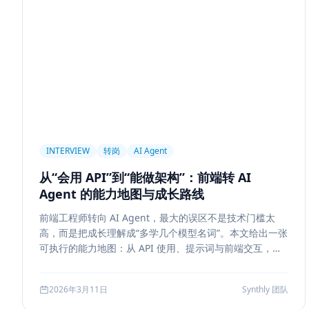
前端设计
Explainability
Citation UI
Evidence High
Hallucination
风险治理
证据引用
评测
Memory
记忆系统
数据治理
Model Routing
成本优化
架
Tool Calling
面试题
工程化
简历优化
前端转型
线上系统
API 设计
异步任务
可靠性
Agent Con
Workflow
邮件自动化
SSE
WebSocket
Polling
INTERVIEW
转岗
AI Agent
Replanning
工程实践
隐私
工作流
事务
幂
从“会用 API”到“能做架构”：前端转 AI
Tokenization
NLP
词表
Word2Vec
BERT
Agent 的能力地图与成长路线
容错设计
后端工程
Agent Memory
面试
LangC
前端工程师转向 AI Agent，最大的误区不是技术门槛太
Agent Ops
Tracing
ReAct
Agent Workflow
Se
高，而是把成长理解成“多学几个模型名词”。本文给出一张
工程清单
工具边界
观测
Streaming UI
安全
可执行的能力地图：从 API 使用、提示词与前端交互，到
状态管理、工具调用、记忆检索、后端可靠性、评测与系
Attention
长上下文
AI
全栈开发
低代码
应
统设计，帮助转岗者判断自己处于哪一层、下一步该补什
2026年3月11日
Synthly 团队
么，以及怎样把学习结果沉淀成可面试、可交付的能力。