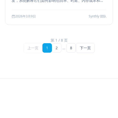
发，系统解释它们如何影响召回率、时延、内存成本和参
数调优方式，帮助团队把“能搜”升级为“可评测、可权衡、
可运维”的检索能力。
2026年3月9日
Synthly 团队
第 1 / 8 页
上一页
1
2
…
8
下一页