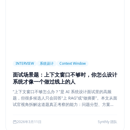
light
AI UX
Context Pollution
Debugging
Quality E
 Security
Permission
Privacy
Compliance
Memory Re
构设计
多模型
Prompt Compression
Token Cost
Sess
Plan-and-Solve
任务规划
推理
Reflexion
自我修正
sole
状态机
交互设计
可观测性
事件日志
调试
长任务
Planner Executor
工具调用
队列系统
Bull
INTERVIEW
系统设计
Context Window
等
Agent Architecture
工具编排
熔断
ALGO
Backp
面试场景题：上下文窗口不够时，你怎么设计
表示学习
状态管理
Event Sourcing
可观测
Summarizat
系统才像一个做过线上的人
hain
工程能力
评估
LLM Eval
A/B Testing
指标体
“上下文窗口不够怎么办？”是 AI 系统设计面试里的高频
lf-Consistency
Reasoning
成本
Toolformer
工具学习
题，但很多候选人只会回答“上 RAG”或“做摘要”。本文从面
Structured Output
System Prompt
Guardrail
Tool Orch
试官视角拆解这道题真正考察的能力：问题分型、方案比
较、系统边界、指标验证与失败回退，并给出一套高分答
用生成
Nuxt3
Strapi
TypeScript
全栈
CMS
无
题结构，帮助候选人把概念答案升级为工程答案。
2026年3月11日
Synthly 团队