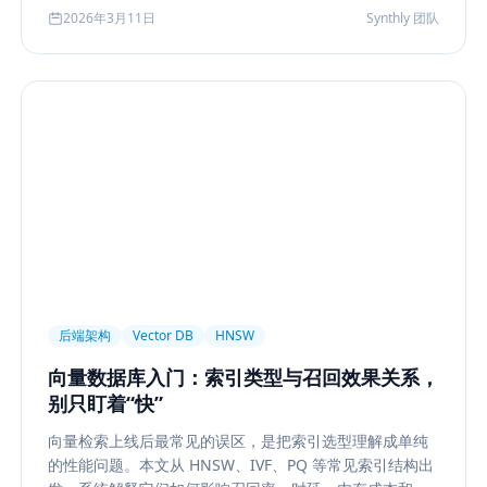
化到今天的 rerank、metadata filtering、citation、
2026年3月11日
Synthly 团队
agentic retrieval 等现代变体，并总结其中真正持续成立
的工程原则。
后端架构
Vector DB
HNSW
向量数据库入门：索引类型与召回效果关系，
别只盯着“快”
向量检索上线后最常见的误区，是把索引选型理解成单纯
的性能问题。本文从 HNSW、IVF、PQ 等常见索引结构出