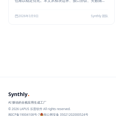
也难以稳定优化。本文从模块边界、接口协议、失败隔
离、缓存与评测五个方面，系统说明如何把 RAG 从 demo
升级为真正可运营的服务能力。
2026年3月9日
Synthly 团队
.
Synthly
AI 驱动的全栈应用生成工厂
© 2026 LAPUS 乐普软件 All rights reserved.
闽ICP备19004108号-7
闽公网安备 35021202000524号