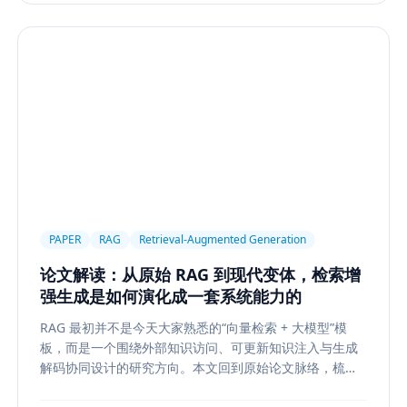
PAPER
RAG
Retrieval-Augmented Generation
论文解读：从原始 RAG 到现代变体，检索增
强生成是如何演化成一套系统能力的
RAG 最初并不是今天大家熟悉的“向量检索 + 大模型”模
板，而是一个围绕外部知识访问、可更新知识注入与生成
解码协同设计的研究方向。本文回到原始论文脉络，梳理
RAG 如何从早期的 document retrieval + seq2seq，演