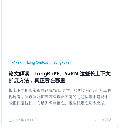
ngineering
Prompt Engineering
LLM
trieval
Ranking
召回策略
Memory Write
ion Segmentation
Summary
Long Running Tasks
Feedback Loop
Tree of Thoughts
推理搜索
Chat UX
前端交互
输入体验
可访问性
产品设计
MQ
RabbitMQ
Kafka
限流
多租户
成本治理
PAPER
Long Context
LongRoPE
ropagation
反向传播
深度学习
计算图
BPE
论文解读：LongRoPE、YaRN 这些长上下文
ion
Few-shot
Function Calling
JSON Schema
扩展方法，真正贵在哪里
系
质量
前端安全
Markdown
XSS
性能优化
长上下文扩展常被营销成“窗口更大、模型更强”，但从工程
AI工程
数据存储
会话系统
Agent MVP
视角看，位置编码扩展方法真正关键的问题从来不是能不
estration
并发
一致性
超时
Transformer
能把长度拉长，而是训练兼容性、推理稳定性与系统成本
边界。本文结合 LongRoPE、YaRN 等代表性思路，解读
代码
对比评测
企业级
选型指南
长上下文扩展的核心机制、适用场景和真实代价。
2026年3月11日
Synthly 团队