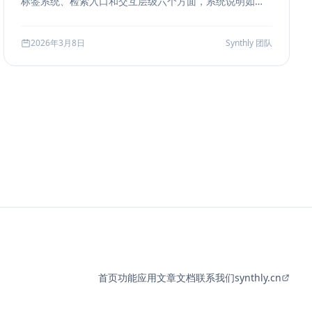
标签系统、检索入口和交互层级六个方面，系统说明如何
把聊天历史从“能滚动查看”升级为“能导航、能定位、能复
盘”的工作界面。
2026年3月8日
Synthly 团队
首页
功能
应用
文章
文档
联系我们
synthly.cn