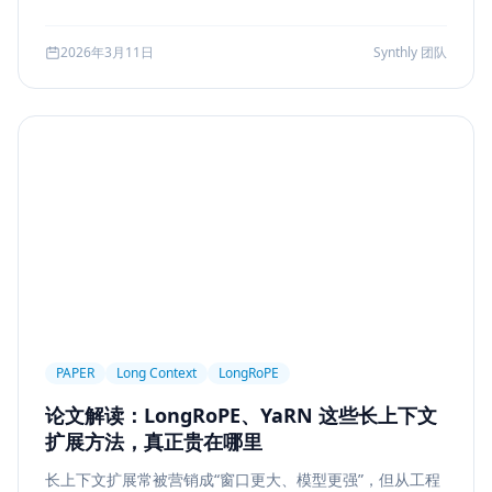
可访问性
产品设计
Workflow
邮件自动化
较、系统边界、指标验证与失败回退，并给出一套高分答题
结构，帮助候选人把概念答案升级为工程答案。
SSE
WebSocket
Polling
长任务
2026年3月11日
Synthly 团队
Planner Executor
工具调用
队列系统
BullMQ
RabbitMQ
Kafka
限流
多租户
成本治理
Replanning
工程实践
隐私
工作流
事务
幂等
Agent Architecture
工具编排
熔断
ALGO
Backpropagation
反向传播
深度学习
计算图
BPE
Tokenization
NLP
词表
Word2Vec
BERT
表示学习
状态管理
Event Sourcing
可观测
Summarization
PAPER
Long Context
LongRoPE
Few-shot
Function Calling
JSON Schema
论文解读：LongRoPE、YaRN 这些长上下文
容错设计
后端工程
Agent Memory
面试
扩展方法，真正贵在哪里
LangChain
工程能力
评估
LLM Eval
长上下文扩展常被营销成“窗口更大、模型更强”，但从工程
A/B Testing
指标体系
质量
前端安全