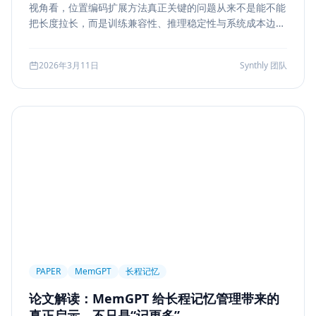
视角看，位置编码扩展方法真正关键的问题从来不是能不能
Markdown
XSS
性能优化
Agent Ops
把长度拉长，而是训练兼容性、推理稳定性与系统成本边
界。本文结合 LongRoPE、YaRN 等代表性思路，解读长上
Tracing
ReAct
Agent Workflow
下文扩展的核心机制、适用场景和真实代价。
2026年3月11日
Synthly 团队
Self-Consistency
Reasoning
成本
Toolformer
工具学习
AI工程
数据存储
会话系统
Agent MVP
工程清单
工具边界
观测
Streaming UI
安全
Structured Output
System Prompt
Guardrail
Tool Orchestration
并发
一致性
超时
Transformer
Attention
长上下文
AI
全栈开发
低代码
应用生成
Nuxt3
Strapi
TypeScript
全栈
CMS
无代码
对比评测
企业级
选型指南
PAPER
MemGPT
长程记忆
论文解读：MemGPT 给长程记忆管理带来的
真正启示，不只是“记更多”