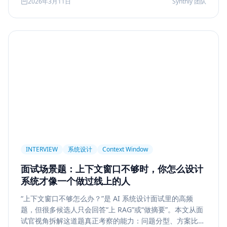
2026年3月11日
Synthly 团队
及怎样把学习结果沉淀成可面试、可交付的能力。
Permission
Privacy
Compliance
Memory Retrieval
Ranking
召回策略
Memory Write
记忆系统
数据治理
Model Routing
成本优化
架构设计
多模型
Prompt Compression
Token Cost
Session Segmentation
Summary
Long Running Tasks
Tool Calling
面试题
工程化
简历优化
前端转型
Plan-and-Solve
任务规划
推理
Reflexion
自我修正
INTERVIEW
系统设计
Context Window
Feedback Loop
Tree of Thoughts
推理搜索
面试场景题：上下文窗口不够时，你怎么设计
线上系统
API 设计
异步任务
可靠性
系统才像一个做过线上的人
Agent Console
状态机
交互设计
可观测性
“上下文窗口不够怎么办？”是 AI 系统设计面试里的高频
题，但很多候选人只会回答“上 RAG”或“做摘要”。本文从面
事件日志
调试
Chat UX
前端交互
输入体验
试官视角拆解这道题真正考察的能力：问题分型、方案比