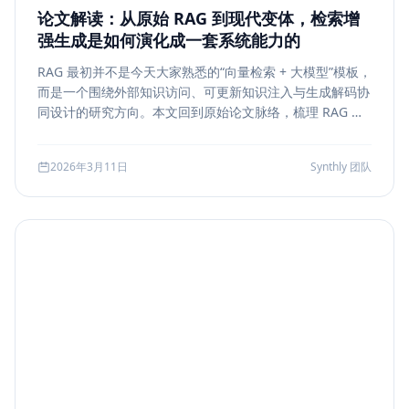
论文解读：从原始 RAG 到现代变体，检索增
强生成是如何演化成一套系统能力的
RAG 最初并不是今天大家熟悉的“向量检索 + 大模型”模板，
而是一个围绕外部知识访问、可更新知识注入与生成解码协
同设计的研究方向。本文回到原始论文脉络，梳理 RAG 如
何从早期的 document retrieval + seq2seq，演化到今天
的 rerank、metadata filtering、citation、agentic
2026年3月11日
Synthly 团队
retrieval 等现代变体，并总结其中真正持续成立的工程原
则。