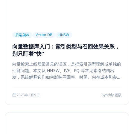
后端架构
Vector DB
HNSW
向量数据库入门：索引类型与召回效果关系，
别只盯着“快”
向量检索上线后最常见的误区，是把索引选型理解成单纯的
性能问题。本文从 HNSW、IVF、PQ 等常见索引结构出
发，系统解释它们如何影响召回率、时延、内存成本和参数
调优方式，帮助团队把“能搜”升级为“可评测、可权衡、可运
维”的检索能力。
2026年3月9日
Synthly 团队