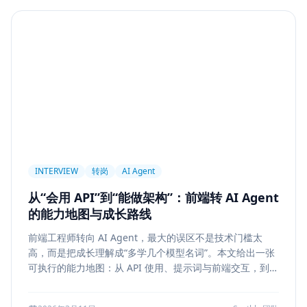
Agent
PAPER
Long Context
LongRoPE
YaRN
上下文工程
MemGPT
长程记忆
Context Engineering
Retrieval-Augmented Generation
检索
后端架构
Metadata Filter
Retrieval
权限设计
Service Architecture
Rerank
Vector DB
HNSW
IVF
前端架构
Chat History
信息架构
INTERVIEW
转岗
AI Agent
可视化设计
AI 产品
缓存策略
Draft
从“会用 API”到“能做架构”：前端转 AI Agent
Snapshot
冲突合并
前端设计
Explainability
的能力地图与成长路线
Citation UI
Evidence Highlight
AI UX
前端工程师转向 AI Agent，最大的误区不是技术门槛太
Context Pollution
Debugging
Quality Engineering
高，而是把成长理解成“多学几个模型名词”。本文给出一张
Prompt Engineering
LLM
Hallucination
可执行的能力地图：从 API 使用、提示词与前端交互，到状
态管理、工具调用、记忆检索、后端可靠性、评测与系统设
风险治理
证据引用
评测
Memory Security
计，帮助转岗者判断自己处于哪一层、下一步该补什么，以