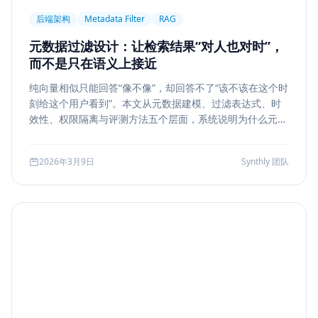
后端架构
Metadata Filter
RAG
元数据过滤设计：让检索结果“对人也对时”，
而不是只在语义上接近
纯向量相似只能回答“像不像”，却回答不了“该不该在这个时
刻给这个用户看到”。本文从元数据建模、过滤表达式、时
效性、权限隔离与评测方法五个层面，系统说明为什么元数
据过滤是 RAG 和检索系统走向生产的关键一步。
2026年3月9日
Synthly 团队