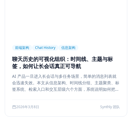
前端架构
Chat History
信息架构
聊天历史的可视化组织：时间线、主题与标
签，如何让长会话真正可导航
AI 产品一旦进入长会话与多任务场景，简单的消息列表就
会迅速失效。本文从信息架构、时间线分组、主题聚类、标
签系统、检索入口和交互层级六个方面，系统说明如何把聊
天历史从“能滚动查看”升级为“能导航、能定位、能复盘”的
工作界面。
2026年3月8日
Synthly 团队