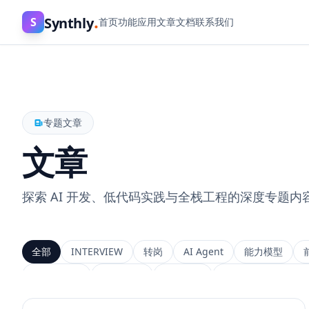
.
Synthly
S
首页
功能
应用
文章
文档
联系我们
专题文章
文章
探索 AI 开发、低代码实践与全栈工程的深度专题内
全部
INTERVIEW
转岗
AI Agent
能力模型
上下文工程
MemGPT
长程记忆
Context Engineeri
Service Architecture
Rerank
Vector DB
HNSW