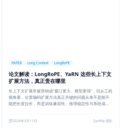
ngineering
Prompt Engineering
LLM
trieval
Ranking
召回策略
Memory Write
ion Segmentation
Summary
Long Running Tasks
Feedback Loop
Tree of Thoughts
推理搜索
Chat UX
前端交互
输入体验
可访问性
产品设计
MQ
RabbitMQ
Kafka
限流
多租户
成本治理
PAPER
Long Context
LongRoPE
ropagation
反向传播
深度学习
计算图
BPE
论文解读：LongRoPE、YaRN 这些长上下文
ion
Few-shot
Function Calling
JSON Schema
扩展方法，真正贵在哪里
系
质量
前端安全
Markdown
XSS
性能优化
长上下文扩展常被营销成“窗口更大、模型更强”，但从工程
AI工程
数据存储
会话系统
Agent MVP
视角看，位置编码扩展方法真正关键的问题从来不是能不
estration
并发
一致性
超时
Transformer
能把长度拉长，而是训练兼容性、推理稳定性与系统成本
边界。本文结合 LongRoPE、YaRN 等代表性思路，解读
代码
对比评测
企业级
选型指南
长上下文扩展的核心机制、适用场景和真实代价。
2026年3月11日
Synthly 团队