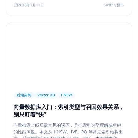
化到今天的 rerank、metadata filtering、citation、
2026年3月11日
Synthly 团队
agentic retrieval 等现代变体，并总结其中真正持续成立
的工程原则。
后端架构
Vector DB
HNSW
向量数据库入门：索引类型与召回效果关系，
别只盯着“快”
向量检索上线后最常见的误区，是把索引选型理解成单纯
的性能问题。本文从 HNSW、IVF、PQ 等常见索引结构出