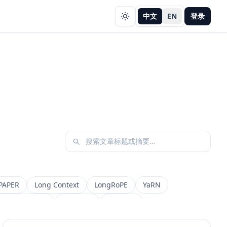
中文
EN
登录
PAPER
Long Context
LongRoPE
YaRN
etadata Filter
Retrieval
权限设计
AI 产品
缓存策略
Draft
Snapshot
冲突合并