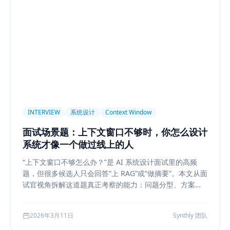
light
AI UX
Context Pollution
Debugging
Quality E
 Security
Permission
Privacy
Compliance
Memory Re
构设计
多模型
Prompt Compression
Token Cost
Sess
Plan-and-Solve
任务规划
推理
Reflexion
自我修正
sole
状态机
交互设计
可观测性
事件日志
调试
长任务
Planner Executor
工具调用
队列系统
Bull
INTERVIEW
系统设计
Context Window
等
Agent Architecture
工具编排
熔断
ALGO
Backp
面试场景题：上下文窗口不够时，你怎么设计
表示学习
状态管理
Event Sourcing
可观测
Summarizat
系统才像一个做过线上的人
hain
工程能力
评估
LLM Eval
A/B Testing
指标体
“上下文窗口不够怎么办？”是 AI 系统设计面试里的高频
lf-Consistency
Reasoning
成本
Toolformer
工具学习
题，但很多候选人只会回答“上 RAG”或“做摘要”。本文从面
Structured Output
System Prompt
Guardrail
Tool Orch
试官视角拆解这道题真正考察的能力：问题分型、方案比
较、系统边界、指标验证与失败回退，并给出一套高分答
用生成
Nuxt3
Strapi
TypeScript
全栈
CMS
无
题结构，帮助候选人把概念答案升级为工程答案。
2026年3月11日
Synthly 团队