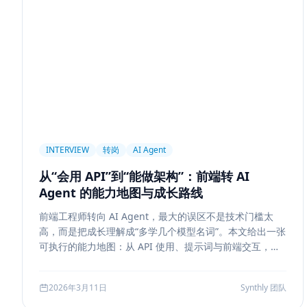
前端设计
Explainability
Citation UI
Evidence High
Hallucination
风险治理
证据引用
评测
Memory
记忆系统
数据治理
Model Routing
成本优化
架
Tool Calling
面试题
工程化
简历优化
前端转型
线上系统
API 设计
异步任务
可靠性
Agent Con
Workflow
邮件自动化
SSE
WebSocket
Polling
INTERVIEW
转岗
AI Agent
Replanning
工程实践
隐私
工作流
事务
幂
从“会用 API”到“能做架构”：前端转 AI
Tokenization
NLP
词表
Word2Vec
BERT
Agent 的能力地图与成长路线
容错设计
后端工程
Agent Memory
面试
LangC
前端工程师转向 AI Agent，最大的误区不是技术门槛太
Agent Ops
Tracing
ReAct
Agent Workflow
Se
高，而是把成长理解成“多学几个模型名词”。本文给出一张
工程清单
工具边界
观测
Streaming UI
安全
可执行的能力地图：从 API 使用、提示词与前端交互，到
状态管理、工具调用、记忆检索、后端可靠性、评测与系
Attention
长上下文
AI
全栈开发
低代码
应
统设计，帮助转岗者判断自己处于哪一层、下一步该补什
2026年3月11日
Synthly 团队
么，以及怎样把学习结果沉淀成可面试、可交付的能力。