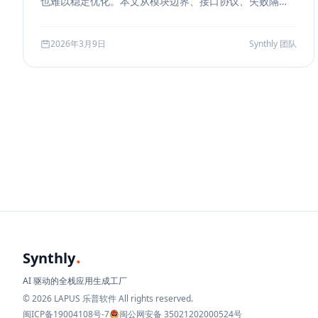
也难以稳定优化。本文从模块边界、接口协议、失败隔
离、缓存与评测五个方面，系统说明如何把 RAG 从 demo
升级为真正可运营的服务能力。
2026年3月9日
Synthly 团队
.
Synthly
AI 驱动的全栈应用生成工厂
© 2026 LAPUS 乐普软件 All rights reserved.
闽ICP备19004108号-7
闽公网安备 35021202000524号