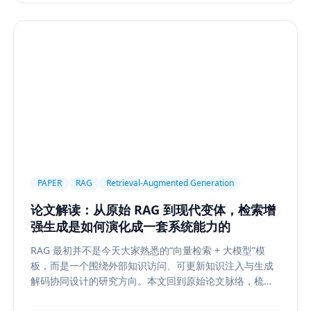
PAPER
RAG
Retrieval-Augmented Generation
论文解读：从原始 RAG 到现代变体，检索增
强生成是如何演化成一套系统能力的
RAG 最初并不是今天大家熟悉的“向量检索 + 大模型”模
板，而是一个围绕外部知识访问、可更新知识注入与生成
解码协同设计的研究方向。本文回到原始论文脉络，梳理
RAG 如何从早期的 document retrieval + seq2seq，演