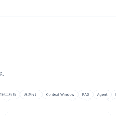
容。
前端工程师
系统设计
Context Window
RAG
Agent
ng
Retrieval-Augmented Generation
检索
后端架构
M
IVF
前端架构
Chat History
信息架构
可视化设计