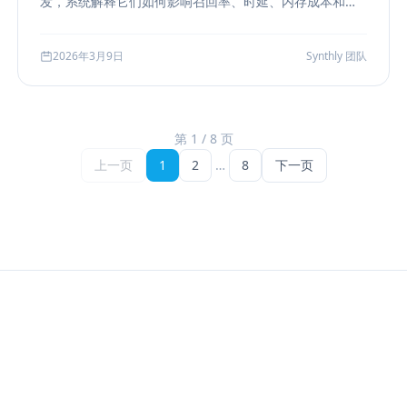
发，系统解释它们如何影响召回率、时延、内存成本和参
数调优方式，帮助团队把“能搜”升级为“可评测、可权衡、
可运维”的检索能力。
2026年3月9日
Synthly 团队
第 1 / 8 页
上一页
1
2
…
8
下一页