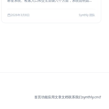
标签系统、检索入口和交互层级六个方面，系统说明如何
把聊天历史从“能滚动查看”升级为“能导航、能定位、能复
盘”的工作界面。
2026年3月8日
Synthly 团队
首页
功能
应用
文章
文档
联系我们
synthly.cn