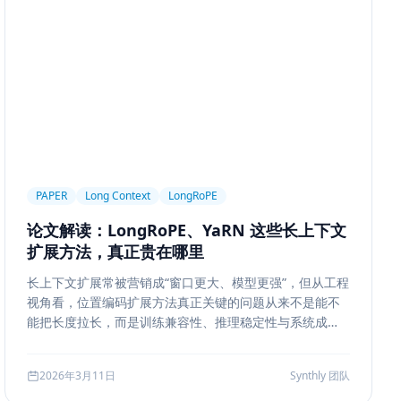
ngineering
Prompt Engineering
LLM
trieval
Ranking
召回策略
Memory Write
ion Segmentation
Summary
Long Running Tasks
Feedback Loop
Tree of Thoughts
推理搜索
Chat UX
前端交互
输入体验
可访问性
产品设计
MQ
RabbitMQ
Kafka
限流
多租户
成本治理
PAPER
Long Context
LongRoPE
ropagation
反向传播
深度学习
计算图
BPE
论文解读：LongRoPE、YaRN 这些长上下文
ion
Few-shot
Function Calling
JSON Schema
扩展方法，真正贵在哪里
系
质量
前端安全
Markdown
XSS
性能优化
长上下文扩展常被营销成“窗口更大、模型更强”，但从工程
AI工程
数据存储
会话系统
Agent MVP
视角看，位置编码扩展方法真正关键的问题从来不是能不
estration
并发
一致性
超时
Transformer
能把长度拉长，而是训练兼容性、推理稳定性与系统成本
边界。本文结合 LongRoPE、YaRN 等代表性思路，解读
代码
对比评测
企业级
选型指南
长上下文扩展的核心机制、适用场景和真实代价。
2026年3月11日
Synthly 团队