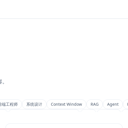
容。
前端工程师
系统设计
Context Window
RAG
Agent
ng
Retrieval-Augmented Generation
检索
后端架构
M
IVF
前端架构
Chat History
信息架构
可视化设计