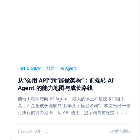
前端设计
Explainability
Citation UI
Evidence High
Hallucination
风险治理
证据引用
评测
Memory
记忆系统
数据治理
Model Routing
成本优化
架
Tool Calling
面试题
工程化
简历优化
前端转型
线上系统
API 设计
异步任务
可靠性
Agent Con
Workflow
邮件自动化
SSE
WebSocket
Polling
INTERVIEW
转岗
AI Agent
Replanning
工程实践
隐私
工作流
事务
幂
从“会用 API”到“能做架构”：前端转 AI
Tokenization
NLP
词表
Word2Vec
BERT
Agent 的能力地图与成长路线
容错设计
后端工程
Agent Memory
面试
LangC
前端工程师转向 AI Agent，最大的误区不是技术门槛太
Agent Ops
Tracing
ReAct
Agent Workflow
Se
高，而是把成长理解成“多学几个模型名词”。本文给出一张
工程清单
工具边界
观测
Streaming UI
安全
可执行的能力地图：从 API 使用、提示词与前端交互，到
状态管理、工具调用、记忆检索、后端可靠性、评测与系
Attention
长上下文
AI
全栈开发
低代码
应
统设计，帮助转岗者判断自己处于哪一层、下一步该补什
2026年3月11日
Synthly 团队
么，以及怎样把学习结果沉淀成可面试、可交付的能力。