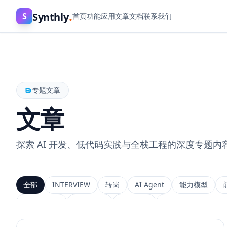
.
Synthly
S
首页
功能
应用
文章
文档
联系我们
专题文章
文章
探索 AI 开发、低代码实践与全栈工程的深度专题内
全部
INTERVIEW
转岗
AI Agent
能力模型
上下文工程
MemGPT
长程记忆
Context Engineeri
Service Architecture
Rerank
Vector DB
HNSW