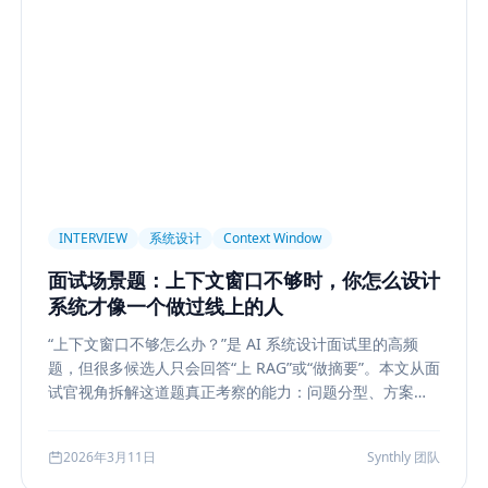
light
AI UX
Context Pollution
Debugging
Quality E
 Security
Permission
Privacy
Compliance
Memory Re
构设计
多模型
Prompt Compression
Token Cost
Sess
Plan-and-Solve
任务规划
推理
Reflexion
自我修正
sole
状态机
交互设计
可观测性
事件日志
调试
长任务
Planner Executor
工具调用
队列系统
Bull
INTERVIEW
系统设计
Context Window
等
Agent Architecture
工具编排
熔断
ALGO
Backp
面试场景题：上下文窗口不够时，你怎么设计
表示学习
状态管理
Event Sourcing
可观测
Summarizat
系统才像一个做过线上的人
hain
工程能力
评估
LLM Eval
A/B Testing
指标体
“上下文窗口不够怎么办？”是 AI 系统设计面试里的高频
lf-Consistency
Reasoning
成本
Toolformer
工具学习
题，但很多候选人只会回答“上 RAG”或“做摘要”。本文从面
Structured Output
System Prompt
Guardrail
Tool Orch
试官视角拆解这道题真正考察的能力：问题分型、方案比
较、系统边界、指标验证与失败回退，并给出一套高分答
用生成
Nuxt3
Strapi
TypeScript
全栈
CMS
无
题结构，帮助候选人把概念答案升级为工程答案。
2026年3月11日
Synthly 团队