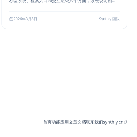
标签系统、检索入口和交互层级六个方面，系统说明如何
把聊天历史从“能滚动查看”升级为“能导航、能定位、能复
盘”的工作界面。
2026年3月8日
Synthly 团队
首页
功能
应用
文章
文档
联系我们
synthly.cn