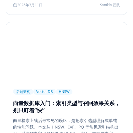
化到今天的 rerank、metadata filtering、citation、
2026年3月11日
Synthly 团队
agentic retrieval 等现代变体，并总结其中真正持续成立
的工程原则。
后端架构
Vector DB
HNSW
向量数据库入门：索引类型与召回效果关系，
别只盯着“快”
向量检索上线后最常见的误区，是把索引选型理解成单纯
的性能问题。本文从 HNSW、IVF、PQ 等常见索引结构出