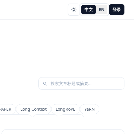
中文
EN
登录
PAPER
Long Context
LongRoPE
YaRN
etadata Filter
Retrieval
权限设计
AI 产品
缓存策略
Draft
Snapshot
冲突合并