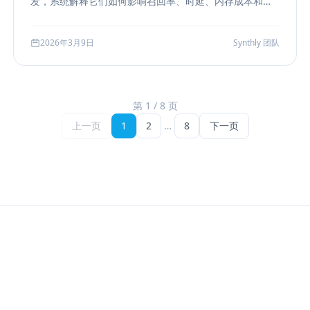
发，系统解释它们如何影响召回率、时延、内存成本和参
数调优方式，帮助团队把“能搜”升级为“可评测、可权衡、
可运维”的检索能力。
2026年3月9日
Synthly 团队
第 1 / 8 页
上一页
1
2
…
8
下一页