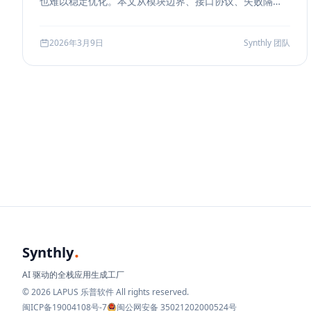
也难以稳定优化。本文从模块边界、接口协议、失败隔
离、缓存与评测五个方面，系统说明如何把 RAG 从 demo
升级为真正可运营的服务能力。
2026年3月9日
Synthly 团队
.
Synthly
AI 驱动的全栈应用生成工厂
© 2026 LAPUS 乐普软件 All rights reserved.
闽ICP备19004108号-7
闽公网安备 35021202000524号