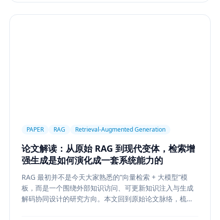
PAPER
RAG
Retrieval-Augmented Generation
论文解读：从原始 RAG 到现代变体，检索增
强生成是如何演化成一套系统能力的
RAG 最初并不是今天大家熟悉的“向量检索 + 大模型”模
板，而是一个围绕外部知识访问、可更新知识注入与生成
解码协同设计的研究方向。本文回到原始论文脉络，梳理
RAG 如何从早期的 document retrieval + seq2seq，演