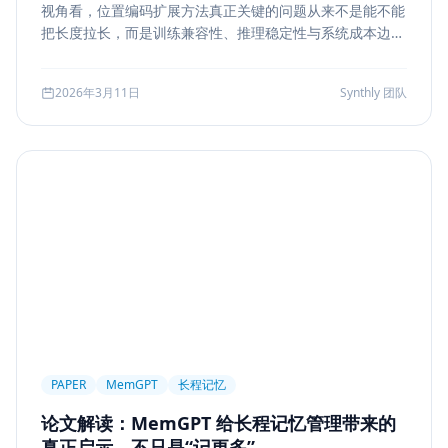
视角看，位置编码扩展方法真正关键的问题从来不是能不能
Markdown
XSS
性能优化
Agent Ops
把长度拉长，而是训练兼容性、推理稳定性与系统成本边
界。本文结合 LongRoPE、YaRN 等代表性思路，解读长上
Tracing
ReAct
Agent Workflow
下文扩展的核心机制、适用场景和真实代价。
2026年3月11日
Synthly 团队
Self-Consistency
Reasoning
成本
Toolformer
工具学习
AI工程
数据存储
会话系统
Agent MVP
工程清单
工具边界
观测
Streaming UI
安全
Structured Output
System Prompt
Guardrail
Tool Orchestration
并发
一致性
超时
Transformer
Attention
长上下文
AI
全栈开发
低代码
应用生成
Nuxt3
Strapi
TypeScript
全栈
CMS
无代码
对比评测
企业级
选型指南
PAPER
MemGPT
长程记忆
论文解读：MemGPT 给长程记忆管理带来的
真正启示，不只是“记更多”