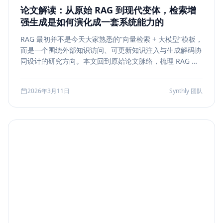
论文解读：从原始 RAG 到现代变体，检索增
强生成是如何演化成一套系统能力的
RAG 最初并不是今天大家熟悉的“向量检索 + 大模型”模板，
而是一个围绕外部知识访问、可更新知识注入与生成解码协
同设计的研究方向。本文回到原始论文脉络，梳理 RAG 如
何从早期的 document retrieval + seq2seq，演化到今天
的 rerank、metadata filtering、citation、agentic
2026年3月11日
Synthly 团队
retrieval 等现代变体，并总结其中真正持续成立的工程原
则。