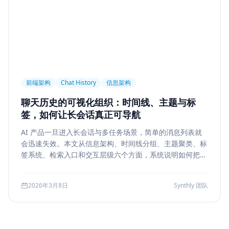
前端架构
Chat History
信息架构
聊天历史的可视化组织：时间线、主题与标
签，如何让长会话真正可导航
AI 产品一旦进入长会话与多任务场景，简单的消息列表就
会迅速失效。本文从信息架构、时间线分组、主题聚类、标
签系统、检索入口和交互层级六个方面，系统说明如何把聊
天历史从“能滚动查看”升级为“能导航、能定位、能复盘”的
工作界面。
2026年3月8日
Synthly 团队