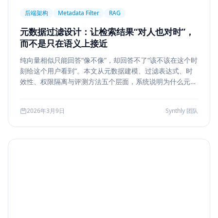
后端架构
Metadata Filter
RAG
元数据过滤设计：让检索结果“对人也对时”，
而不是只在语义上接近
纯向量相似只能回答“像不像”，却回答不了“该不该在这个时
刻给这个用户看到”。本文从元数据建模、过滤表达式、时
效性、权限隔离与评测方法五个层面，系统说明为什么元数
据过滤是 RAG 和检索系统走向生产的关键一步。
2026年3月9日
Synthly 团队