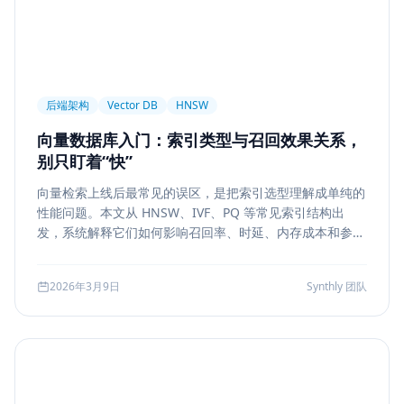
后端架构
Vector DB
HNSW
向量数据库入门：索引类型与召回效果关系，
别只盯着“快”
向量检索上线后最常见的误区，是把索引选型理解成单纯的
性能问题。本文从 HNSW、IVF、PQ 等常见索引结构出
发，系统解释它们如何影响召回率、时延、内存成本和参数
调优方式，帮助团队把“能搜”升级为“可评测、可权衡、可运
维”的检索能力。
2026年3月9日
Synthly 团队