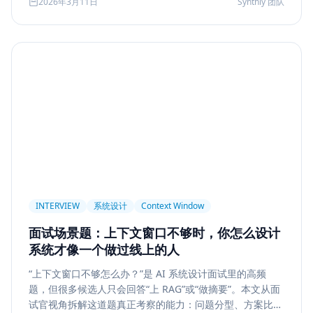
2026年3月11日
Synthly 团队
及怎样把学习结果沉淀成可面试、可交付的能力。
Permission
Privacy
Compliance
Memory Retrieval
Ranking
召回策略
Memory Write
记忆系统
数据治理
Model Routing
成本优化
架构设计
多模型
Prompt Compression
Token Cost
Session Segmentation
Summary
Long Running Tasks
Tool Calling
面试题
工程化
简历优化
前端转型
Plan-and-Solve
任务规划
推理
Reflexion
自我修正
INTERVIEW
系统设计
Context Window
Feedback Loop
Tree of Thoughts
推理搜索
面试场景题：上下文窗口不够时，你怎么设计
线上系统
API 设计
异步任务
可靠性
系统才像一个做过线上的人
Agent Console
状态机
交互设计
可观测性
“上下文窗口不够怎么办？”是 AI 系统设计面试里的高频
题，但很多候选人只会回答“上 RAG”或“做摘要”。本文从面
事件日志
调试
Chat UX
前端交互
输入体验
试官视角拆解这道题真正考察的能力：问题分型、方案比