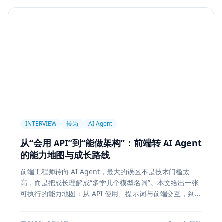
Agent
PAPER
Long Context
LongRoPE
YaRN
上下文工程
MemGPT
长程记忆
Context Engineering
Retrieval-Augmented Generation
检索
后端架构
Metadata Filter
Retrieval
权限设计
Service Architecture
Rerank
Vector DB
HNSW
IVF
前端架构
Chat History
信息架构
INTERVIEW
转岗
AI Agent
可视化设计
AI 产品
缓存策略
Draft
从“会用 API”到“能做架构”：前端转 AI Agent
Snapshot
冲突合并
前端设计
Explainability
的能力地图与成长路线
Citation UI
Evidence Highlight
AI UX
前端工程师转向 AI Agent，最大的误区不是技术门槛太
Context Pollution
Debugging
Quality Engineering
高，而是把成长理解成“多学几个模型名词”。本文给出一张
Prompt Engineering
LLM
Hallucination
可执行的能力地图：从 API 使用、提示词与前端交互，到状
态管理、工具调用、记忆检索、后端可靠性、评测与系统设
风险治理
证据引用
评测
Memory Security
计，帮助转岗者判断自己处于哪一层、下一步该补什么，以