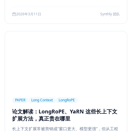
可访问性
产品设计
Workflow
邮件自动化
较、系统边界、指标验证与失败回退，并给出一套高分答题
结构，帮助候选人把概念答案升级为工程答案。
SSE
WebSocket
Polling
长任务
2026年3月11日
Synthly 团队
Planner Executor
工具调用
队列系统
BullMQ
RabbitMQ
Kafka
限流
多租户
成本治理
Replanning
工程实践
隐私
工作流
事务
幂等
Agent Architecture
工具编排
熔断
ALGO
Backpropagation
反向传播
深度学习
计算图
BPE
Tokenization
NLP
词表
Word2Vec
BERT
表示学习
状态管理
Event Sourcing
可观测
Summarization
PAPER
Long Context
LongRoPE
Few-shot
Function Calling
JSON Schema
论文解读：LongRoPE、YaRN 这些长上下文
容错设计
后端工程
Agent Memory
面试
扩展方法，真正贵在哪里
LangChain
工程能力
评估
LLM Eval
长上下文扩展常被营销成“窗口更大、模型更强”，但从工程
A/B Testing
指标体系
质量
前端安全