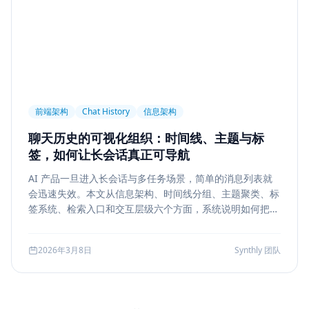
前端架构
Chat History
信息架构
聊天历史的可视化组织：时间线、主题与标
签，如何让长会话真正可导航
AI 产品一旦进入长会话与多任务场景，简单的消息列表就
会迅速失效。本文从信息架构、时间线分组、主题聚类、标
签系统、检索入口和交互层级六个方面，系统说明如何把聊
天历史从“能滚动查看”升级为“能导航、能定位、能复盘”的
工作界面。
2026年3月8日
Synthly 团队