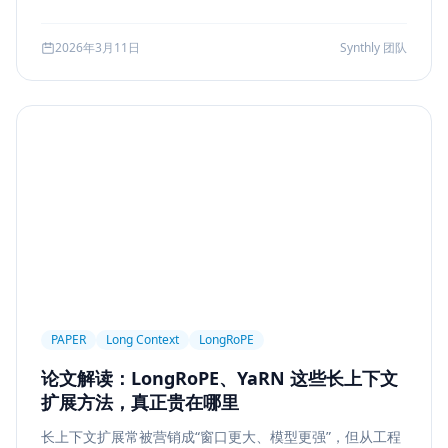
可访问性
产品设计
Workflow
邮件自动化
较、系统边界、指标验证与失败回退，并给出一套高分答题
结构，帮助候选人把概念答案升级为工程答案。
SSE
WebSocket
Polling
长任务
2026年3月11日
Synthly 团队
Planner Executor
工具调用
队列系统
BullMQ
RabbitMQ
Kafka
限流
多租户
成本治理
Replanning
工程实践
隐私
工作流
事务
幂等
Agent Architecture
工具编排
熔断
ALGO
Backpropagation
反向传播
深度学习
计算图
BPE
Tokenization
NLP
词表
Word2Vec
BERT
表示学习
状态管理
Event Sourcing
可观测
Summarization
PAPER
Long Context
LongRoPE
Few-shot
Function Calling
JSON Schema
论文解读：LongRoPE、YaRN 这些长上下文
容错设计
后端工程
Agent Memory
面试
扩展方法，真正贵在哪里
LangChain
工程能力
评估
LLM Eval
长上下文扩展常被营销成“窗口更大、模型更强”，但从工程
A/B Testing
指标体系
质量
前端安全