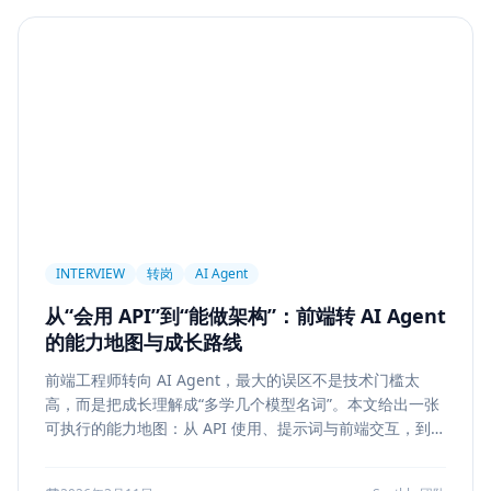
Agent
PAPER
Long Context
LongRoPE
YaRN
上下文工程
MemGPT
长程记忆
Context Engineering
Retrieval-Augmented Generation
检索
后端架构
Metadata Filter
Retrieval
权限设计
Service Architecture
Rerank
Vector DB
HNSW
IVF
前端架构
Chat History
信息架构
INTERVIEW
转岗
AI Agent
可视化设计
AI 产品
缓存策略
Draft
从“会用 API”到“能做架构”：前端转 AI Agent
Snapshot
冲突合并
前端设计
Explainability
的能力地图与成长路线
Citation UI
Evidence Highlight
AI UX
前端工程师转向 AI Agent，最大的误区不是技术门槛太
Context Pollution
Debugging
Quality Engineering
高，而是把成长理解成“多学几个模型名词”。本文给出一张
Prompt Engineering
LLM
Hallucination
可执行的能力地图：从 API 使用、提示词与前端交互，到状
态管理、工具调用、记忆检索、后端可靠性、评测与系统设
风险治理
证据引用
评测
Memory Security
计，帮助转岗者判断自己处于哪一层、下一步该补什么，以