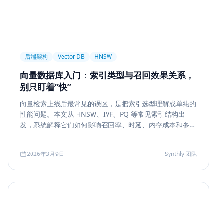
后端架构
Vector DB
HNSW
向量数据库入门：索引类型与召回效果关系，
别只盯着“快”
向量检索上线后最常见的误区，是把索引选型理解成单纯的
性能问题。本文从 HNSW、IVF、PQ 等常见索引结构出
发，系统解释它们如何影响召回率、时延、内存成本和参数
调优方式，帮助团队把“能搜”升级为“可评测、可权衡、可运
维”的检索能力。
2026年3月9日
Synthly 团队