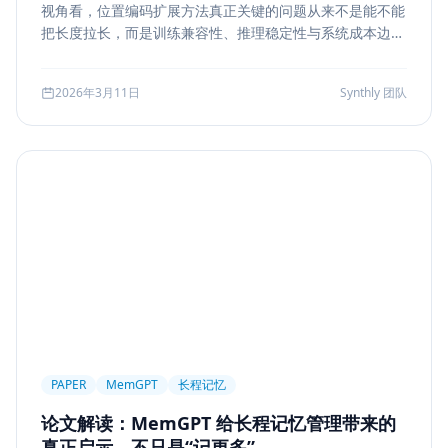
视角看，位置编码扩展方法真正关键的问题从来不是能不能
Markdown
XSS
性能优化
Agent Ops
把长度拉长，而是训练兼容性、推理稳定性与系统成本边
界。本文结合 LongRoPE、YaRN 等代表性思路，解读长上
Tracing
ReAct
Agent Workflow
下文扩展的核心机制、适用场景和真实代价。
2026年3月11日
Synthly 团队
Self-Consistency
Reasoning
成本
Toolformer
工具学习
AI工程
数据存储
会话系统
Agent MVP
工程清单
工具边界
观测
Streaming UI
安全
Structured Output
System Prompt
Guardrail
Tool Orchestration
并发
一致性
超时
Transformer
Attention
长上下文
AI
全栈开发
低代码
应用生成
Nuxt3
Strapi
TypeScript
全栈
CMS
无代码
对比评测
企业级
选型指南
PAPER
MemGPT
长程记忆
论文解读：MemGPT 给长程记忆管理带来的
真正启示，不只是“记更多”