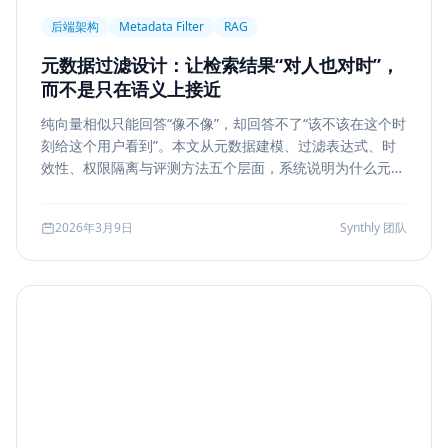
后端架构
Metadata Filter
RAG
元数据过滤设计：让检索结果“对人也对时”，
而不是只在语义上接近
纯向量相似只能回答“像不像”，却回答不了“该不该在这个时
刻给这个用户看到”。本文从元数据建模、过滤表达式、时
效性、权限隔离与评测方法五个层面，系统说明为什么元数
据过滤是 RAG 和检索系统走向生产的关键一步。
2026年3月9日
Synthly 团队