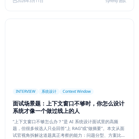
2026年3月11日
Synthly 团队
及怎样把学习结果沉淀成可面试、可交付的能力。
Permission
Privacy
Compliance
Memory Retrieval
Ranking
召回策略
Memory Write
记忆系统
数据治理
Model Routing
成本优化
架构设计
多模型
Prompt Compression
Token Cost
Session Segmentation
Summary
Long Running Tasks
Tool Calling
面试题
工程化
简历优化
前端转型
Plan-and-Solve
任务规划
推理
Reflexion
自我修正
INTERVIEW
系统设计
Context Window
Feedback Loop
Tree of Thoughts
推理搜索
面试场景题：上下文窗口不够时，你怎么设计
线上系统
API 设计
异步任务
可靠性
系统才像一个做过线上的人
Agent Console
状态机
交互设计
可观测性
“上下文窗口不够怎么办？”是 AI 系统设计面试里的高频
题，但很多候选人只会回答“上 RAG”或“做摘要”。本文从面
事件日志
调试
Chat UX
前端交互
输入体验
试官视角拆解这道题真正考察的能力：问题分型、方案比