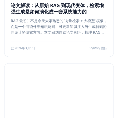
论文解读：从原始 RAG 到现代变体，检索增
强生成是如何演化成一套系统能力的
RAG 最初并不是今天大家熟悉的“向量检索 + 大模型”模板，
而是一个围绕外部知识访问、可更新知识注入与生成解码协
同设计的研究方向。本文回到原始论文脉络，梳理 RAG 如
何从早期的 document retrieval + seq2seq，演化到今天
的 rerank、metadata filtering、citation、agentic
2026年3月11日
Synthly 团队
retrieval 等现代变体，并总结其中真正持续成立的工程原
则。