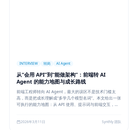
前端设计
Explainability
Citation UI
Evidence High
Hallucination
风险治理
证据引用
评测
Memory
记忆系统
数据治理
Model Routing
成本优化
架
Tool Calling
面试题
工程化
简历优化
前端转型
线上系统
API 设计
异步任务
可靠性
Agent Con
Workflow
邮件自动化
SSE
WebSocket
Polling
INTERVIEW
转岗
AI Agent
Replanning
工程实践
隐私
工作流
事务
幂
从“会用 API”到“能做架构”：前端转 AI
Tokenization
NLP
词表
Word2Vec
BERT
Agent 的能力地图与成长路线
容错设计
后端工程
Agent Memory
面试
LangC
前端工程师转向 AI Agent，最大的误区不是技术门槛太
Agent Ops
Tracing
ReAct
Agent Workflow
Se
高，而是把成长理解成“多学几个模型名词”。本文给出一张
工程清单
工具边界
观测
Streaming UI
安全
可执行的能力地图：从 API 使用、提示词与前端交互，到
状态管理、工具调用、记忆检索、后端可靠性、评测与系
Attention
长上下文
AI
全栈开发
低代码
应
统设计，帮助转岗者判断自己处于哪一层、下一步该补什
2026年3月11日
Synthly 团队
么，以及怎样把学习结果沉淀成可面试、可交付的能力。