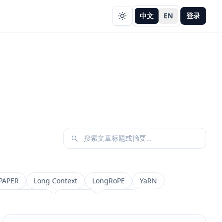
中文
EN
登录
PAPER
Long Context
LongRoPE
YaRN
etadata Filter
Retrieval
权限设计
AI 产品
缓存策略
Draft
Snapshot
冲突合并