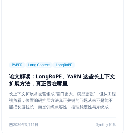
ngineering
Prompt Engineering
LLM
trieval
Ranking
召回策略
Memory Write
ion Segmentation
Summary
Long Running Tasks
Feedback Loop
Tree of Thoughts
推理搜索
Chat UX
前端交互
输入体验
可访问性
产品设计
MQ
RabbitMQ
Kafka
限流
多租户
成本治理
PAPER
Long Context
LongRoPE
ropagation
反向传播
深度学习
计算图
BPE
论文解读：LongRoPE、YaRN 这些长上下文
ion
Few-shot
Function Calling
JSON Schema
扩展方法，真正贵在哪里
系
质量
前端安全
Markdown
XSS
性能优化
长上下文扩展常被营销成“窗口更大、模型更强”，但从工程
AI工程
数据存储
会话系统
Agent MVP
视角看，位置编码扩展方法真正关键的问题从来不是能不
estration
并发
一致性
超时
Transformer
能把长度拉长，而是训练兼容性、推理稳定性与系统成本
边界。本文结合 LongRoPE、YaRN 等代表性思路，解读
代码
对比评测
企业级
选型指南
长上下文扩展的核心机制、适用场景和真实代价。
2026年3月11日
Synthly 团队