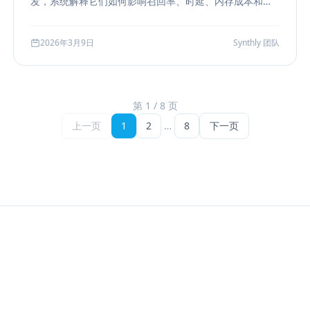
发，系统解释它们如何影响召回率、时延、内存成本和参
数调优方式，帮助团队把“能搜”升级为“可评测、可权衡、
可运维”的检索能力。
2026年3月9日
Synthly 团队
第 1 / 8 页
上一页
1
2
…
8
下一页