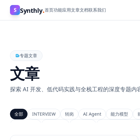
.
Synthly
S
首页
功能
应用
文章
文档
联系我们
专题文章
文章
探索 AI 开发、低代码实践与全栈工程的深度专题内
全部
INTERVIEW
转岗
AI Agent
能力模型
上下文工程
MemGPT
长程记忆
Context Engineeri
Service Architecture
Rerank
Vector DB
HNSW