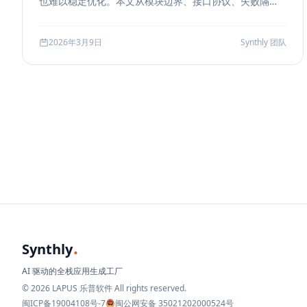
也难以稳定优化。本文从模块边界、接口协议、失败隔
离、缓存与评测五个方面，系统说明如何把 RAG 从 demo
升级为真正可运营的服务能力。
2026年3月9日
Synthly 团队
.
Synthly
AI 驱动的全栈应用生成工厂
© 2026 LAPUS 乐普软件 All rights reserved.
闽ICP备19004108号-7
闽公网安备 35021202000524号