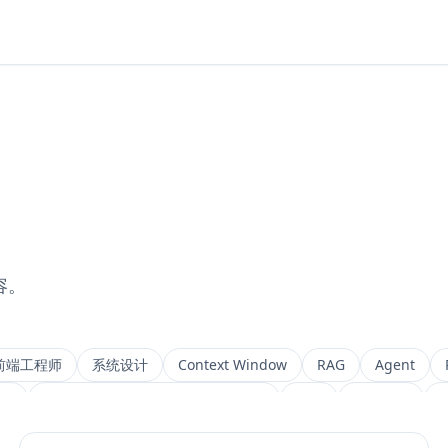
容。
前端工程师
系统设计
Context Window
RAG
Agent
ng
Retrieval-Augmented Generation
检索
后端架构
M
IVF
前端架构
Chat History
信息架构
可视化设计