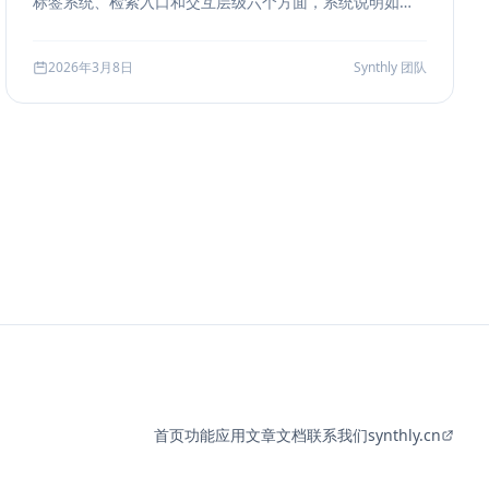
标签系统、检索入口和交互层级六个方面，系统说明如何
把聊天历史从“能滚动查看”升级为“能导航、能定位、能复
盘”的工作界面。
2026年3月8日
Synthly 团队
首页
功能
应用
文章
文档
联系我们
synthly.cn