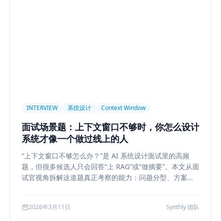
light
AI UX
Context Pollution
Debugging
Quality E
 Security
Permission
Privacy
Compliance
Memory Re
构设计
多模型
Prompt Compression
Token Cost
Sess
Plan-and-Solve
任务规划
推理
Reflexion
自我修正
sole
状态机
交互设计
可观测性
事件日志
调试
长任务
Planner Executor
工具调用
队列系统
Bull
INTERVIEW
系统设计
Context Window
等
Agent Architecture
工具编排
熔断
ALGO
Backp
面试场景题：上下文窗口不够时，你怎么设计
表示学习
状态管理
Event Sourcing
可观测
Summarizat
系统才像一个做过线上的人
hain
工程能力
评估
LLM Eval
A/B Testing
指标体
“上下文窗口不够怎么办？”是 AI 系统设计面试里的高频
lf-Consistency
Reasoning
成本
Toolformer
工具学习
题，但很多候选人只会回答“上 RAG”或“做摘要”。本文从面
Structured Output
System Prompt
Guardrail
Tool Orch
试官视角拆解这道题真正考察的能力：问题分型、方案比
较、系统边界、指标验证与失败回退，并给出一套高分答
用生成
Nuxt3
Strapi
TypeScript
全栈
CMS
无
题结构，帮助候选人把概念答案升级为工程答案。
2026年3月11日
Synthly 团队