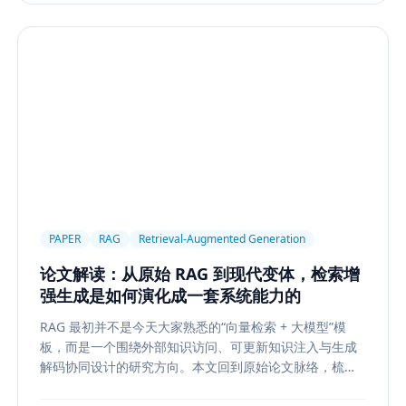
PAPER
RAG
Retrieval-Augmented Generation
论文解读：从原始 RAG 到现代变体，检索增
强生成是如何演化成一套系统能力的
RAG 最初并不是今天大家熟悉的“向量检索 + 大模型”模
板，而是一个围绕外部知识访问、可更新知识注入与生成
解码协同设计的研究方向。本文回到原始论文脉络，梳理
RAG 如何从早期的 document retrieval + seq2seq，演