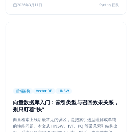
化到今天的 rerank、metadata filtering、citation、
2026年3月11日
Synthly 团队
agentic retrieval 等现代变体，并总结其中真正持续成立
的工程原则。
后端架构
Vector DB
HNSW
向量数据库入门：索引类型与召回效果关系，
别只盯着“快”
向量检索上线后最常见的误区，是把索引选型理解成单纯
的性能问题。本文从 HNSW、IVF、PQ 等常见索引结构出