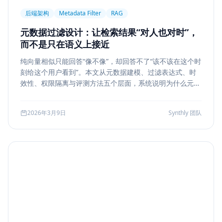
后端架构
Metadata Filter
RAG
元数据过滤设计：让检索结果“对人也对时”，
而不是只在语义上接近
纯向量相似只能回答“像不像”，却回答不了“该不该在这个时
刻给这个用户看到”。本文从元数据建模、过滤表达式、时
效性、权限隔离与评测方法五个层面，系统说明为什么元数
据过滤是 RAG 和检索系统走向生产的关键一步。
2026年3月9日
Synthly 团队