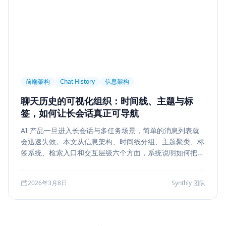
前端架构
Chat History
信息架构
聊天历史的可视化组织：时间线、主题与标
签，如何让长会话真正可导航
AI 产品一旦进入长会话与多任务场景，简单的消息列表就
会迅速失效。本文从信息架构、时间线分组、主题聚类、标
签系统、检索入口和交互层级六个方面，系统说明如何把聊
天历史从“能滚动查看”升级为“能导航、能定位、能复盘”的
工作界面。
2026年3月8日
Synthly 团队