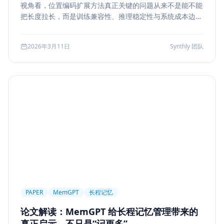
视角看，位置编码扩展方法真正关键的问题从来不是能不能
Markdown
XSS
性能优化
Agent Ops
把长度拉长，而是训练兼容性、推理稳定性与系统成本边
界。本文结合 LongRoPE、YaRN 等代表性思路，解读长上
Tracing
ReAct
Agent Workflow
下文扩展的核心机制、适用场景和真实代价。
2026年3月11日
Synthly 团队
Self-Consistency
Reasoning
成本
Toolformer
工具学习
AI工程
数据存储
会话系统
Agent MVP
工程清单
工具边界
观测
Streaming UI
安全
Structured Output
System Prompt
Guardrail
Tool Orchestration
并发
一致性
超时
Transformer
Attention
长上下文
AI
全栈开发
低代码
应用生成
Nuxt3
Strapi
TypeScript
全栈
CMS
无代码
对比评测
企业级
选型指南
PAPER
MemGPT
长程记忆
论文解读：MemGPT 给长程记忆管理带来的
真正启示，不只是“记更多”