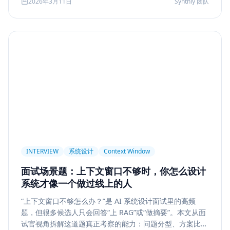
2026年3月11日
Synthly 团队
及怎样把学习结果沉淀成可面试、可交付的能力。
Permission
Privacy
Compliance
Memory Retrieval
Ranking
召回策略
Memory Write
记忆系统
数据治理
Model Routing
成本优化
架构设计
多模型
Prompt Compression
Token Cost
Session Segmentation
Summary
Long Running Tasks
Tool Calling
面试题
工程化
简历优化
前端转型
Plan-and-Solve
任务规划
推理
Reflexion
自我修正
INTERVIEW
系统设计
Context Window
Feedback Loop
Tree of Thoughts
推理搜索
面试场景题：上下文窗口不够时，你怎么设计
线上系统
API 设计
异步任务
可靠性
系统才像一个做过线上的人
Agent Console
状态机
交互设计
可观测性
“上下文窗口不够怎么办？”是 AI 系统设计面试里的高频
题，但很多候选人只会回答“上 RAG”或“做摘要”。本文从面
事件日志
调试
Chat UX
前端交互
输入体验
试官视角拆解这道题真正考察的能力：问题分型、方案比