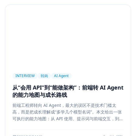
Agent
PAPER
Long Context
LongRoPE
YaRN
上下文工程
MemGPT
长程记忆
Context Engineering
Retrieval-Augmented Generation
检索
后端架构
Metadata Filter
Retrieval
权限设计
Service Architecture
Rerank
Vector DB
HNSW
IVF
前端架构
Chat History
信息架构
INTERVIEW
转岗
AI Agent
可视化设计
AI 产品
缓存策略
Draft
从“会用 API”到“能做架构”：前端转 AI Agent
Snapshot
冲突合并
前端设计
Explainability
的能力地图与成长路线
Citation UI
Evidence Highlight
AI UX
前端工程师转向 AI Agent，最大的误区不是技术门槛太
Context Pollution
Debugging
Quality Engineering
高，而是把成长理解成“多学几个模型名词”。本文给出一张
Prompt Engineering
LLM
Hallucination
可执行的能力地图：从 API 使用、提示词与前端交互，到状
态管理、工具调用、记忆检索、后端可靠性、评测与系统设
风险治理
证据引用
评测
Memory Security
计，帮助转岗者判断自己处于哪一层、下一步该补什么，以