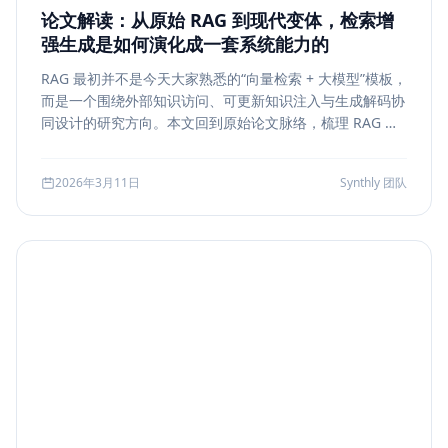
论文解读：从原始 RAG 到现代变体，检索增
强生成是如何演化成一套系统能力的
RAG 最初并不是今天大家熟悉的“向量检索 + 大模型”模板，
而是一个围绕外部知识访问、可更新知识注入与生成解码协
同设计的研究方向。本文回到原始论文脉络，梳理 RAG 如
何从早期的 document retrieval + seq2seq，演化到今天
的 rerank、metadata filtering、citation、agentic
2026年3月11日
Synthly 团队
retrieval 等现代变体，并总结其中真正持续成立的工程原
则。