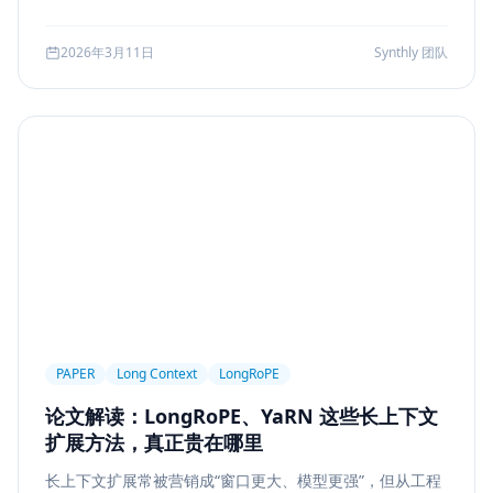
可访问性
产品设计
Workflow
邮件自动化
较、系统边界、指标验证与失败回退，并给出一套高分答题
结构，帮助候选人把概念答案升级为工程答案。
SSE
WebSocket
Polling
长任务
2026年3月11日
Synthly 团队
Planner Executor
工具调用
队列系统
BullMQ
RabbitMQ
Kafka
限流
多租户
成本治理
Replanning
工程实践
隐私
工作流
事务
幂等
Agent Architecture
工具编排
熔断
ALGO
Backpropagation
反向传播
深度学习
计算图
BPE
Tokenization
NLP
词表
Word2Vec
BERT
表示学习
状态管理
Event Sourcing
可观测
Summarization
PAPER
Long Context
LongRoPE
Few-shot
Function Calling
JSON Schema
论文解读：LongRoPE、YaRN 这些长上下文
容错设计
后端工程
Agent Memory
面试
扩展方法，真正贵在哪里
LangChain
工程能力
评估
LLM Eval
长上下文扩展常被营销成“窗口更大、模型更强”，但从工程
A/B Testing
指标体系
质量
前端安全