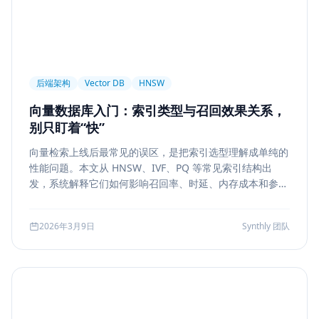
后端架构
Vector DB
HNSW
向量数据库入门：索引类型与召回效果关系，
别只盯着“快”
向量检索上线后最常见的误区，是把索引选型理解成单纯的
性能问题。本文从 HNSW、IVF、PQ 等常见索引结构出
发，系统解释它们如何影响召回率、时延、内存成本和参数
调优方式，帮助团队把“能搜”升级为“可评测、可权衡、可运
维”的检索能力。
2026年3月9日
Synthly 团队