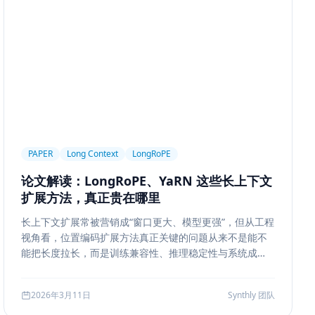
ngineering
Prompt Engineering
LLM
trieval
Ranking
召回策略
Memory Write
ion Segmentation
Summary
Long Running Tasks
Feedback Loop
Tree of Thoughts
推理搜索
Chat UX
前端交互
输入体验
可访问性
产品设计
MQ
RabbitMQ
Kafka
限流
多租户
成本治理
PAPER
Long Context
LongRoPE
ropagation
反向传播
深度学习
计算图
BPE
论文解读：LongRoPE、YaRN 这些长上下文
ion
Few-shot
Function Calling
JSON Schema
扩展方法，真正贵在哪里
系
质量
前端安全
Markdown
XSS
性能优化
长上下文扩展常被营销成“窗口更大、模型更强”，但从工程
AI工程
数据存储
会话系统
Agent MVP
视角看，位置编码扩展方法真正关键的问题从来不是能不
estration
并发
一致性
超时
Transformer
能把长度拉长，而是训练兼容性、推理稳定性与系统成本
边界。本文结合 LongRoPE、YaRN 等代表性思路，解读
代码
对比评测
企业级
选型指南
长上下文扩展的核心机制、适用场景和真实代价。
2026年3月11日
Synthly 团队