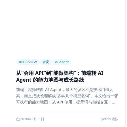
前端设计
Explainability
Citation UI
Evidence High
Hallucination
风险治理
证据引用
评测
Memory
记忆系统
数据治理
Model Routing
成本优化
架
Tool Calling
面试题
工程化
简历优化
前端转型
线上系统
API 设计
异步任务
可靠性
Agent Con
Workflow
邮件自动化
SSE
WebSocket
Polling
INTERVIEW
转岗
AI Agent
Replanning
工程实践
隐私
工作流
事务
幂
从“会用 API”到“能做架构”：前端转 AI
Tokenization
NLP
词表
Word2Vec
BERT
Agent 的能力地图与成长路线
容错设计
后端工程
Agent Memory
面试
LangC
前端工程师转向 AI Agent，最大的误区不是技术门槛太
Agent Ops
Tracing
ReAct
Agent Workflow
Se
高，而是把成长理解成“多学几个模型名词”。本文给出一张
工程清单
工具边界
观测
Streaming UI
安全
可执行的能力地图：从 API 使用、提示词与前端交互，到
状态管理、工具调用、记忆检索、后端可靠性、评测与系
Attention
长上下文
AI
全栈开发
低代码
应
统设计，帮助转岗者判断自己处于哪一层、下一步该补什
2026年3月11日
Synthly 团队
么，以及怎样把学习结果沉淀成可面试、可交付的能力。