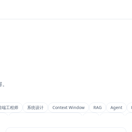
容。
前端工程师
系统设计
Context Window
RAG
Agent
ng
Retrieval-Augmented Generation
检索
后端架构
M
IVF
前端架构
Chat History
信息架构
可视化设计