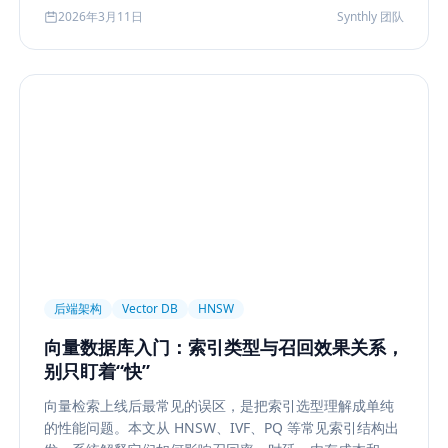
化到今天的 rerank、metadata filtering、citation、
2026年3月11日
Synthly 团队
agentic retrieval 等现代变体，并总结其中真正持续成立
的工程原则。
后端架构
Vector DB
HNSW
向量数据库入门：索引类型与召回效果关系，
别只盯着“快”
向量检索上线后最常见的误区，是把索引选型理解成单纯
的性能问题。本文从 HNSW、IVF、PQ 等常见索引结构出