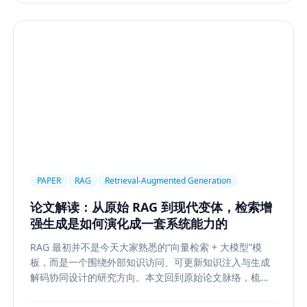
PAPER
RAG
Retrieval-Augmented Generation
论文解读：从原始 RAG 到现代变体，检索增
强生成是如何演化成一套系统能力的
RAG 最初并不是今天大家熟悉的“向量检索 + 大模型”模
板，而是一个围绕外部知识访问、可更新知识注入与生成
解码协同设计的研究方向。本文回到原始论文脉络，梳理
RAG 如何从早期的 document retrieval + seq2seq，演