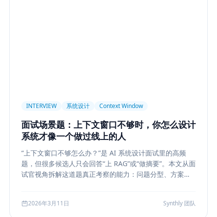
light
AI UX
Context Pollution
Debugging
Quality E
 Security
Permission
Privacy
Compliance
Memory Re
构设计
多模型
Prompt Compression
Token Cost
Sess
Plan-and-Solve
任务规划
推理
Reflexion
自我修正
sole
状态机
交互设计
可观测性
事件日志
调试
长任务
Planner Executor
工具调用
队列系统
Bull
INTERVIEW
系统设计
Context Window
等
Agent Architecture
工具编排
熔断
ALGO
Backp
面试场景题：上下文窗口不够时，你怎么设计
表示学习
状态管理
Event Sourcing
可观测
Summarizat
系统才像一个做过线上的人
hain
工程能力
评估
LLM Eval
A/B Testing
指标体
“上下文窗口不够怎么办？”是 AI 系统设计面试里的高频
lf-Consistency
Reasoning
成本
Toolformer
工具学习
题，但很多候选人只会回答“上 RAG”或“做摘要”。本文从面
Structured Output
System Prompt
Guardrail
Tool Orch
试官视角拆解这道题真正考察的能力：问题分型、方案比
较、系统边界、指标验证与失败回退，并给出一套高分答
用生成
Nuxt3
Strapi
TypeScript
全栈
CMS
无
题结构，帮助候选人把概念答案升级为工程答案。
2026年3月11日
Synthly 团队