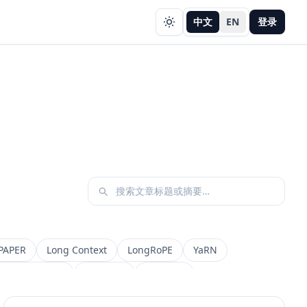
中文
EN
登录
PAPER
Long Context
LongRoPE
YaRN
etadata Filter
Retrieval
权限设计
AI 产品
缓存策略
Draft
Snapshot
冲突合并