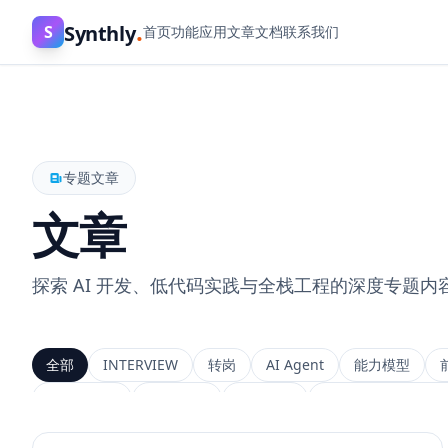
.
Synthly
S
首页
功能
应用
文章
文档
联系我们
专题文章
文章
探索 AI 开发、低代码实践与全栈工程的深度专题内
全部
INTERVIEW
转岗
AI Agent
能力模型
上下文工程
MemGPT
长程记忆
Context Engineeri
Service Architecture
Rerank
Vector DB
HNSW