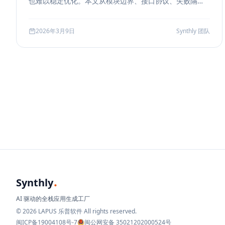
也难以稳定优化。本文从模块边界、接口协议、失败隔
离、缓存与评测五个方面，系统说明如何把 RAG 从 demo
升级为真正可运营的服务能力。
2026年3月9日
Synthly 团队
.
Synthly
AI 驱动的全栈应用生成工厂
© 2026 LAPUS 乐普软件 All rights reserved.
闽ICP备19004108号-7
闽公网安备 35021202000524号