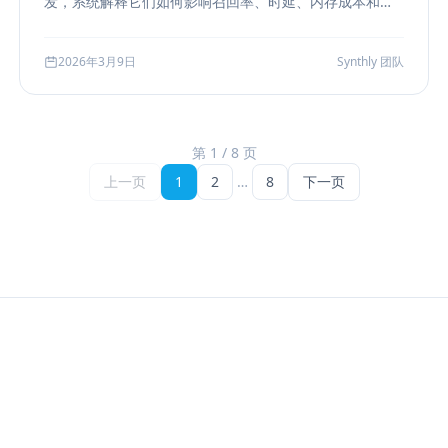
发，系统解释它们如何影响召回率、时延、内存成本和参
数调优方式，帮助团队把“能搜”升级为“可评测、可权衡、
可运维”的检索能力。
2026年3月9日
Synthly 团队
第 1 / 8 页
上一页
1
2
…
8
下一页