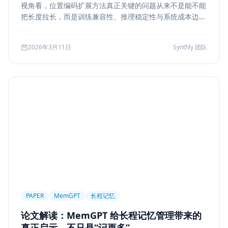
视角看，位置编码扩展方法真正关键的问题从来不是能不能
Markdown
XSS
性能优化
Agent Ops
把长度拉长，而是训练兼容性、推理稳定性与系统成本边
界。本文结合 LongRoPE、YaRN 等代表性思路，解读长上
Tracing
ReAct
Agent Workflow
下文扩展的核心机制、适用场景和真实代价。
2026年3月11日
Synthly 团队
Self-Consistency
Reasoning
成本
Toolformer
工具学习
AI工程
数据存储
会话系统
Agent MVP
工程清单
工具边界
观测
Streaming UI
安全
Structured Output
System Prompt
Guardrail
Tool Orchestration
并发
一致性
超时
Transformer
Attention
长上下文
AI
全栈开发
低代码
应用生成
Nuxt3
Strapi
TypeScript
全栈
CMS
无代码
对比评测
企业级
选型指南
PAPER
MemGPT
长程记忆
论文解读：MemGPT 给长程记忆管理带来的
真正启示，不只是“记更多”