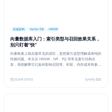
后端架构
Vector DB
HNSW
向量数据库入门：索引类型与召回效果关系，
别只盯着“快”
向量检索上线后最常见的误区，是把索引选型理解成单纯的
性能问题。本文从 HNSW、IVF、PQ 等常见索引结构出
发，系统解释它们如何影响召回率、时延、内存成本和参数
调优方式，帮助团队把“能搜”升级为“可评测、可权衡、可运
维”的检索能力。
2026年3月9日
Synthly 团队