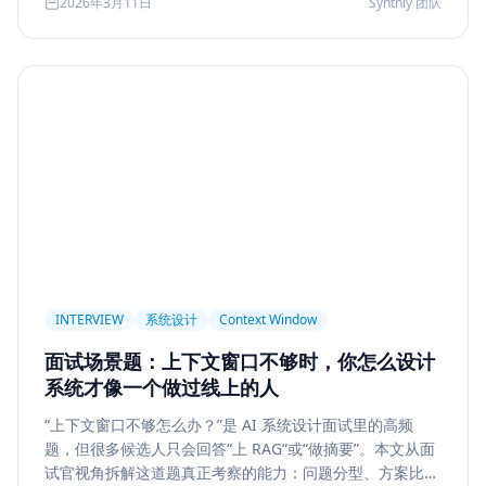
2026年3月11日
Synthly 团队
及怎样把学习结果沉淀成可面试、可交付的能力。
Permission
Privacy
Compliance
Memory Retrieval
Ranking
召回策略
Memory Write
记忆系统
数据治理
Model Routing
成本优化
架构设计
多模型
Prompt Compression
Token Cost
Session Segmentation
Summary
Long Running Tasks
Tool Calling
面试题
工程化
简历优化
前端转型
Plan-and-Solve
任务规划
推理
Reflexion
自我修正
INTERVIEW
系统设计
Context Window
Feedback Loop
Tree of Thoughts
推理搜索
面试场景题：上下文窗口不够时，你怎么设计
线上系统
API 设计
异步任务
可靠性
系统才像一个做过线上的人
Agent Console
状态机
交互设计
可观测性
“上下文窗口不够怎么办？”是 AI 系统设计面试里的高频
题，但很多候选人只会回答“上 RAG”或“做摘要”。本文从面
事件日志
调试
Chat UX
前端交互
输入体验
试官视角拆解这道题真正考察的能力：问题分型、方案比