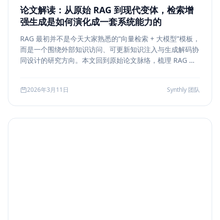
论文解读：从原始 RAG 到现代变体，检索增
强生成是如何演化成一套系统能力的
RAG 最初并不是今天大家熟悉的“向量检索 + 大模型”模板，
而是一个围绕外部知识访问、可更新知识注入与生成解码协
同设计的研究方向。本文回到原始论文脉络，梳理 RAG 如
何从早期的 document retrieval + seq2seq，演化到今天
的 rerank、metadata filtering、citation、agentic
2026年3月11日
Synthly 团队
retrieval 等现代变体，并总结其中真正持续成立的工程原
则。