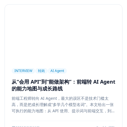
Agent
PAPER
Long Context
LongRoPE
YaRN
上下文工程
MemGPT
长程记忆
Context Engineering
Retrieval-Augmented Generation
检索
后端架构
Metadata Filter
Retrieval
权限设计
Service Architecture
Rerank
Vector DB
HNSW
IVF
前端架构
Chat History
信息架构
INTERVIEW
转岗
AI Agent
可视化设计
AI 产品
缓存策略
Draft
从“会用 API”到“能做架构”：前端转 AI Agent
Snapshot
冲突合并
前端设计
Explainability
的能力地图与成长路线
Citation UI
Evidence Highlight
AI UX
前端工程师转向 AI Agent，最大的误区不是技术门槛太
Context Pollution
Debugging
Quality Engineering
高，而是把成长理解成“多学几个模型名词”。本文给出一张
Prompt Engineering
LLM
Hallucination
可执行的能力地图：从 API 使用、提示词与前端交互，到状
态管理、工具调用、记忆检索、后端可靠性、评测与系统设
风险治理
证据引用
评测
Memory Security
计，帮助转岗者判断自己处于哪一层、下一步该补什么，以