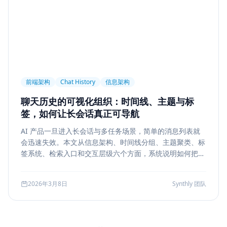
前端架构
Chat History
信息架构
聊天历史的可视化组织：时间线、主题与标
签，如何让长会话真正可导航
AI 产品一旦进入长会话与多任务场景，简单的消息列表就
会迅速失效。本文从信息架构、时间线分组、主题聚类、标
签系统、检索入口和交互层级六个方面，系统说明如何把聊
天历史从“能滚动查看”升级为“能导航、能定位、能复盘”的
工作界面。
2026年3月8日
Synthly 团队