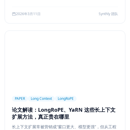
可访问性
产品设计
Workflow
邮件自动化
较、系统边界、指标验证与失败回退，并给出一套高分答题
结构，帮助候选人把概念答案升级为工程答案。
SSE
WebSocket
Polling
长任务
2026年3月11日
Synthly 团队
Planner Executor
工具调用
队列系统
BullMQ
RabbitMQ
Kafka
限流
多租户
成本治理
Replanning
工程实践
隐私
工作流
事务
幂等
Agent Architecture
工具编排
熔断
ALGO
Backpropagation
反向传播
深度学习
计算图
BPE
Tokenization
NLP
词表
Word2Vec
BERT
表示学习
状态管理
Event Sourcing
可观测
Summarization
PAPER
Long Context
LongRoPE
Few-shot
Function Calling
JSON Schema
论文解读：LongRoPE、YaRN 这些长上下文
容错设计
后端工程
Agent Memory
面试
扩展方法，真正贵在哪里
LangChain
工程能力
评估
LLM Eval
长上下文扩展常被营销成“窗口更大、模型更强”，但从工程
A/B Testing
指标体系
质量
前端安全