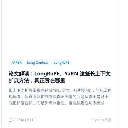
ngineering
Prompt Engineering
LLM
trieval
Ranking
召回策略
Memory Write
ion Segmentation
Summary
Long Running Tasks
Feedback Loop
Tree of Thoughts
推理搜索
Chat UX
前端交互
输入体验
可访问性
产品设计
MQ
RabbitMQ
Kafka
限流
多租户
成本治理
PAPER
Long Context
LongRoPE
ropagation
反向传播
深度学习
计算图
BPE
论文解读：LongRoPE、YaRN 这些长上下文
ion
Few-shot
Function Calling
JSON Schema
扩展方法，真正贵在哪里
系
质量
前端安全
Markdown
XSS
性能优化
长上下文扩展常被营销成“窗口更大、模型更强”，但从工程
AI工程
数据存储
会话系统
Agent MVP
视角看，位置编码扩展方法真正关键的问题从来不是能不
estration
并发
一致性
超时
Transformer
能把长度拉长，而是训练兼容性、推理稳定性与系统成本
边界。本文结合 LongRoPE、YaRN 等代表性思路，解读
代码
对比评测
企业级
选型指南
长上下文扩展的核心机制、适用场景和真实代价。
2026年3月11日
Synthly 团队