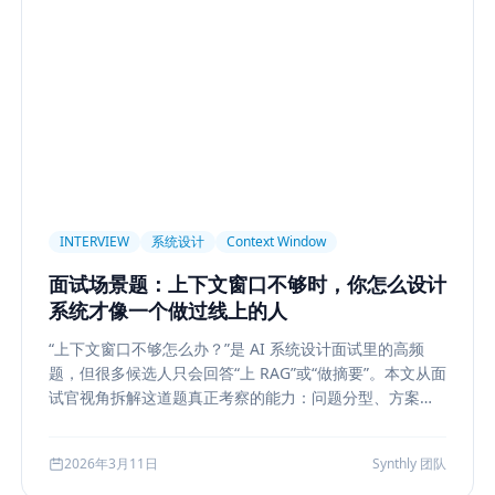
light
AI UX
Context Pollution
Debugging
Quality E
 Security
Permission
Privacy
Compliance
Memory Re
构设计
多模型
Prompt Compression
Token Cost
Sess
Plan-and-Solve
任务规划
推理
Reflexion
自我修正
sole
状态机
交互设计
可观测性
事件日志
调试
长任务
Planner Executor
工具调用
队列系统
Bull
INTERVIEW
系统设计
Context Window
等
Agent Architecture
工具编排
熔断
ALGO
Backp
面试场景题：上下文窗口不够时，你怎么设计
表示学习
状态管理
Event Sourcing
可观测
Summarizat
系统才像一个做过线上的人
hain
工程能力
评估
LLM Eval
A/B Testing
指标体
“上下文窗口不够怎么办？”是 AI 系统设计面试里的高频
lf-Consistency
Reasoning
成本
Toolformer
工具学习
题，但很多候选人只会回答“上 RAG”或“做摘要”。本文从面
Structured Output
System Prompt
Guardrail
Tool Orch
试官视角拆解这道题真正考察的能力：问题分型、方案比
较、系统边界、指标验证与失败回退，并给出一套高分答
用生成
Nuxt3
Strapi
TypeScript
全栈
CMS
无
题结构，帮助候选人把概念答案升级为工程答案。
2026年3月11日
Synthly 团队