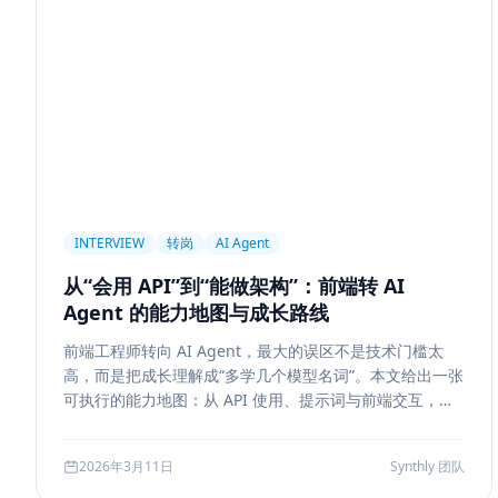
前端设计
Explainability
Citation UI
Evidence High
Hallucination
风险治理
证据引用
评测
Memory
记忆系统
数据治理
Model Routing
成本优化
架
Tool Calling
面试题
工程化
简历优化
前端转型
线上系统
API 设计
异步任务
可靠性
Agent Con
Workflow
邮件自动化
SSE
WebSocket
Polling
INTERVIEW
转岗
AI Agent
Replanning
工程实践
隐私
工作流
事务
幂
从“会用 API”到“能做架构”：前端转 AI
Tokenization
NLP
词表
Word2Vec
BERT
Agent 的能力地图与成长路线
容错设计
后端工程
Agent Memory
面试
LangC
前端工程师转向 AI Agent，最大的误区不是技术门槛太
Agent Ops
Tracing
ReAct
Agent Workflow
Se
高，而是把成长理解成“多学几个模型名词”。本文给出一张
工程清单
工具边界
观测
Streaming UI
安全
可执行的能力地图：从 API 使用、提示词与前端交互，到
状态管理、工具调用、记忆检索、后端可靠性、评测与系
Attention
长上下文
AI
全栈开发
低代码
应
统设计，帮助转岗者判断自己处于哪一层、下一步该补什
2026年3月11日
Synthly 团队
么，以及怎样把学习结果沉淀成可面试、可交付的能力。