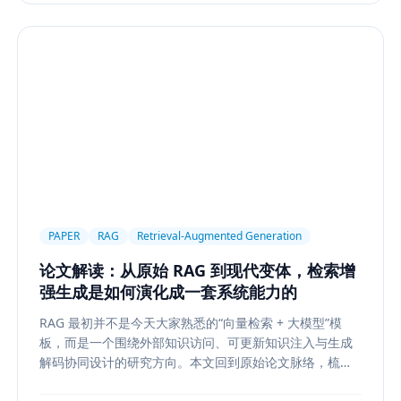
PAPER
RAG
Retrieval-Augmented Generation
论文解读：从原始 RAG 到现代变体，检索增
强生成是如何演化成一套系统能力的
RAG 最初并不是今天大家熟悉的“向量检索 + 大模型”模
板，而是一个围绕外部知识访问、可更新知识注入与生成
解码协同设计的研究方向。本文回到原始论文脉络，梳理
RAG 如何从早期的 document retrieval + seq2seq，演