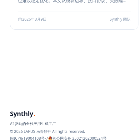
也难以稳定优化。本文从模块边界、接口协议、失败隔
离、缓存与评测五个方面，系统说明如何把 RAG 从 demo
升级为真正可运营的服务能力。
2026年3月9日
Synthly 团队
.
Synthly
AI 驱动的全栈应用生成工厂
© 2026 LAPUS 乐普软件 All rights reserved.
闽ICP备19004108号-7
闽公网安备 35021202000524号