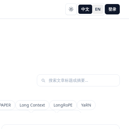
中文
EN
登录
PAPER
Long Context
LongRoPE
YaRN
etadata Filter
Retrieval
权限设计
AI 产品
缓存策略
Draft
Snapshot
冲突合并