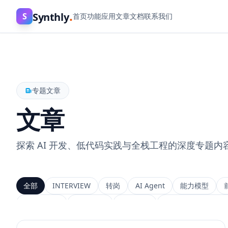
.
Synthly
S
首页
功能
应用
文章
文档
联系我们
专题文章
文章
探索 AI 开发、低代码实践与全栈工程的深度专题内
全部
INTERVIEW
转岗
AI Agent
能力模型
上下文工程
MemGPT
长程记忆
Context Engineeri
Service Architecture
Rerank
Vector DB
HNSW