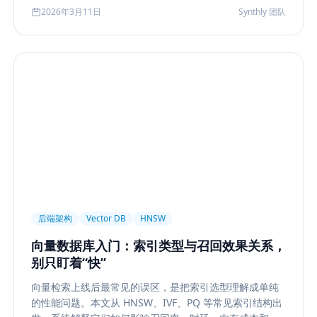
化到今天的 rerank、metadata filtering、citation、
2026年3月11日
Synthly 团队
agentic retrieval 等现代变体，并总结其中真正持续成立
的工程原则。
后端架构
Vector DB
HNSW
向量数据库入门：索引类型与召回效果关系，
别只盯着“快”
向量检索上线后最常见的误区，是把索引选型理解成单纯
的性能问题。本文从 HNSW、IVF、PQ 等常见索引结构出