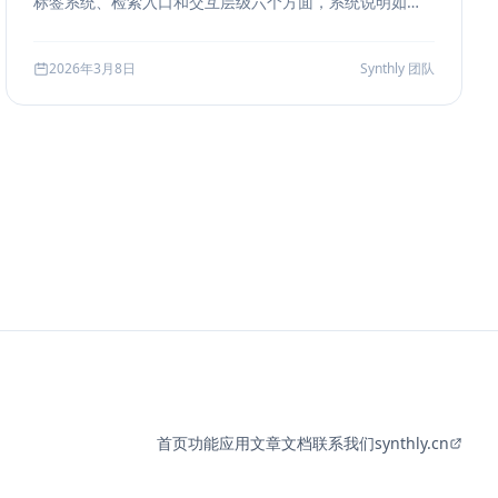
标签系统、检索入口和交互层级六个方面，系统说明如何
把聊天历史从“能滚动查看”升级为“能导航、能定位、能复
盘”的工作界面。
2026年3月8日
Synthly 团队
首页
功能
应用
文章
文档
联系我们
synthly.cn