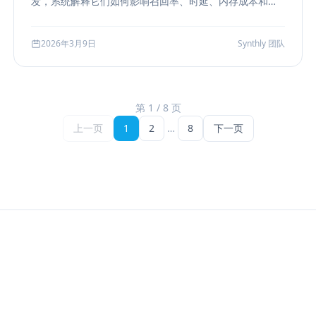
发，系统解释它们如何影响召回率、时延、内存成本和参
数调优方式，帮助团队把“能搜”升级为“可评测、可权衡、
可运维”的检索能力。
2026年3月9日
Synthly 团队
第 1 / 8 页
上一页
1
2
…
8
下一页