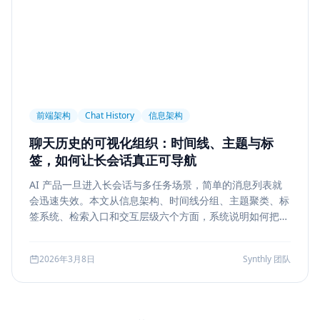
前端架构
Chat History
信息架构
聊天历史的可视化组织：时间线、主题与标
签，如何让长会话真正可导航
AI 产品一旦进入长会话与多任务场景，简单的消息列表就
会迅速失效。本文从信息架构、时间线分组、主题聚类、标
签系统、检索入口和交互层级六个方面，系统说明如何把聊
天历史从“能滚动查看”升级为“能导航、能定位、能复盘”的
工作界面。
2026年3月8日
Synthly 团队