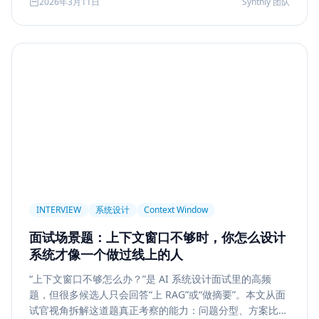
2026年3月11日
Synthly 团队
及怎样把学习结果沉淀成可面试、可交付的能力。
Permission
Privacy
Compliance
Memory Retrieval
Ranking
召回策略
Memory Write
记忆系统
数据治理
Model Routing
成本优化
架构设计
多模型
Prompt Compression
Token Cost
Session Segmentation
Summary
Long Running Tasks
Tool Calling
面试题
工程化
简历优化
前端转型
Plan-and-Solve
任务规划
推理
Reflexion
自我修正
INTERVIEW
系统设计
Context Window
Feedback Loop
Tree of Thoughts
推理搜索
面试场景题：上下文窗口不够时，你怎么设计
线上系统
API 设计
异步任务
可靠性
系统才像一个做过线上的人
Agent Console
状态机
交互设计
可观测性
“上下文窗口不够怎么办？”是 AI 系统设计面试里的高频
题，但很多候选人只会回答“上 RAG”或“做摘要”。本文从面
事件日志
调试
Chat UX
前端交互
输入体验
试官视角拆解这道题真正考察的能力：问题分型、方案比