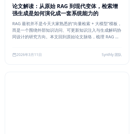
论文解读：从原始 RAG 到现代变体，检索增
强生成是如何演化成一套系统能力的
RAG 最初并不是今天大家熟悉的“向量检索 + 大模型”模板，
而是一个围绕外部知识访问、可更新知识注入与生成解码协
同设计的研究方向。本文回到原始论文脉络，梳理 RAG 如
何从早期的 document retrieval + seq2seq，演化到今天
的 rerank、metadata filtering、citation、agentic
2026年3月11日
Synthly 团队
retrieval 等现代变体，并总结其中真正持续成立的工程原
则。