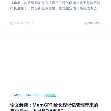
视角看，位置编码扩展方法真正关键的问题从来不是能不能
Markdown
XSS
性能优化
Agent Ops
把长度拉长，而是训练兼容性、推理稳定性与系统成本边
界。本文结合 LongRoPE、YaRN 等代表性思路，解读长上
Tracing
ReAct
Agent Workflow
下文扩展的核心机制、适用场景和真实代价。
2026年3月11日
Synthly 团队
Self-Consistency
Reasoning
成本
Toolformer
工具学习
AI工程
数据存储
会话系统
Agent MVP
工程清单
工具边界
观测
Streaming UI
安全
Structured Output
System Prompt
Guardrail
Tool Orchestration
并发
一致性
超时
Transformer
Attention
长上下文
AI
全栈开发
低代码
应用生成
Nuxt3
Strapi
TypeScript
全栈
CMS
无代码
对比评测
企业级
选型指南
PAPER
MemGPT
长程记忆
论文解读：MemGPT 给长程记忆管理带来的
真正启示，不只是“记更多”