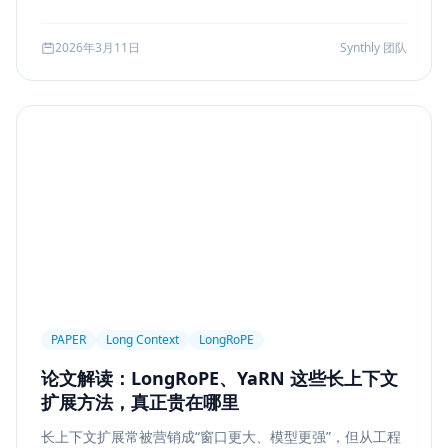
可访问性
产品设计
Workflow
邮件自动化
较、系统边界、指标验证与失败回退，并给出一套高分答题
结构，帮助候选人把概念答案升级为工程答案。
SSE
WebSocket
Polling
长任务
2026年3月11日
Synthly 团队
Planner Executor
工具调用
队列系统
BullMQ
RabbitMQ
Kafka
限流
多租户
成本治理
Replanning
工程实践
隐私
工作流
事务
幂等
Agent Architecture
工具编排
熔断
ALGO
Backpropagation
反向传播
深度学习
计算图
BPE
Tokenization
NLP
词表
Word2Vec
BERT
表示学习
状态管理
Event Sourcing
可观测
Summarization
PAPER
Long Context
LongRoPE
Few-shot
Function Calling
JSON Schema
论文解读：LongRoPE、YaRN 这些长上下文
容错设计
后端工程
Agent Memory
面试
扩展方法，真正贵在哪里
LangChain
工程能力
评估
LLM Eval
长上下文扩展常被营销成“窗口更大、模型更强”，但从工程
A/B Testing
指标体系
质量
前端安全