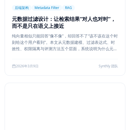
后端架构
Metadata Filter
RAG
元数据过滤设计：让检索结果“对人也对时”，
而不是只在语义上接近
纯向量相似只能回答“像不像”，却回答不了“该不该在这个时
刻给这个用户看到”。本文从元数据建模、过滤表达式、时
效性、权限隔离与评测方法五个层面，系统说明为什么元数
据过滤是 RAG 和检索系统走向生产的关键一步。
2026年3月9日
Synthly 团队