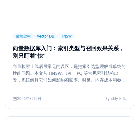
后端架构
Vector DB
HNSW
向量数据库入门：索引类型与召回效果关系，
别只盯着“快”
向量检索上线后最常见的误区，是把索引选型理解成单纯的
性能问题。本文从 HNSW、IVF、PQ 等常见索引结构出
发，系统解释它们如何影响召回率、时延、内存成本和参数
调优方式，帮助团队把“能搜”升级为“可评测、可权衡、可运
维”的检索能力。
2026年3月9日
Synthly 团队