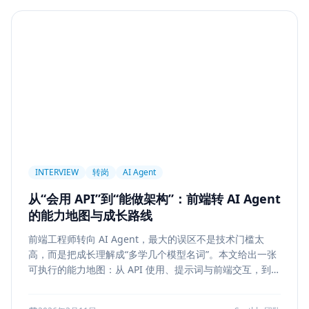
Agent
PAPER
Long Context
LongRoPE
YaRN
上下文工程
MemGPT
长程记忆
Context Engineering
Retrieval-Augmented Generation
检索
后端架构
Metadata Filter
Retrieval
权限设计
Service Architecture
Rerank
Vector DB
HNSW
IVF
前端架构
Chat History
信息架构
INTERVIEW
转岗
AI Agent
可视化设计
AI 产品
缓存策略
Draft
从“会用 API”到“能做架构”：前端转 AI Agent
Snapshot
冲突合并
前端设计
Explainability
的能力地图与成长路线
Citation UI
Evidence Highlight
AI UX
前端工程师转向 AI Agent，最大的误区不是技术门槛太
Context Pollution
Debugging
Quality Engineering
高，而是把成长理解成“多学几个模型名词”。本文给出一张
Prompt Engineering
LLM
Hallucination
可执行的能力地图：从 API 使用、提示词与前端交互，到状
态管理、工具调用、记忆检索、后端可靠性、评测与系统设
风险治理
证据引用
评测
Memory Security
计，帮助转岗者判断自己处于哪一层、下一步该补什么，以