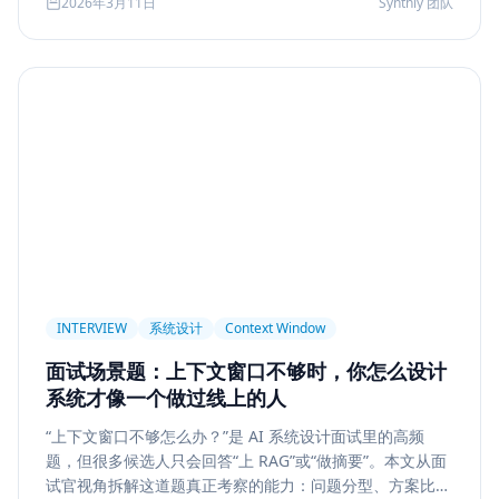
2026年3月11日
Synthly 团队
及怎样把学习结果沉淀成可面试、可交付的能力。
Permission
Privacy
Compliance
Memory Retrieval
Ranking
召回策略
Memory Write
记忆系统
数据治理
Model Routing
成本优化
架构设计
多模型
Prompt Compression
Token Cost
Session Segmentation
Summary
Long Running Tasks
Tool Calling
面试题
工程化
简历优化
前端转型
Plan-and-Solve
任务规划
推理
Reflexion
自我修正
INTERVIEW
系统设计
Context Window
Feedback Loop
Tree of Thoughts
推理搜索
面试场景题：上下文窗口不够时，你怎么设计
线上系统
API 设计
异步任务
可靠性
系统才像一个做过线上的人
Agent Console
状态机
交互设计
可观测性
“上下文窗口不够怎么办？”是 AI 系统设计面试里的高频
题，但很多候选人只会回答“上 RAG”或“做摘要”。本文从面
事件日志
调试
Chat UX
前端交互
输入体验
试官视角拆解这道题真正考察的能力：问题分型、方案比