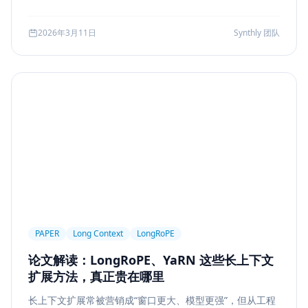
可访问性
产品设计
Workflow
邮件自动化
较、系统边界、指标验证与失败回退，并给出一套高分答题
结构，帮助候选人把概念答案升级为工程答案。
SSE
WebSocket
Polling
长任务
2026年3月11日
Synthly 团队
Planner Executor
工具调用
队列系统
BullMQ
RabbitMQ
Kafka
限流
多租户
成本治理
Replanning
工程实践
隐私
工作流
事务
幂等
Agent Architecture
工具编排
熔断
ALGO
Backpropagation
反向传播
深度学习
计算图
BPE
Tokenization
NLP
词表
Word2Vec
BERT
表示学习
状态管理
Event Sourcing
可观测
Summarization
PAPER
Long Context
LongRoPE
Few-shot
Function Calling
JSON Schema
论文解读：LongRoPE、YaRN 这些长上下文
容错设计
后端工程
Agent Memory
面试
扩展方法，真正贵在哪里
LangChain
工程能力
评估
LLM Eval
长上下文扩展常被营销成“窗口更大、模型更强”，但从工程
A/B Testing
指标体系
质量
前端安全