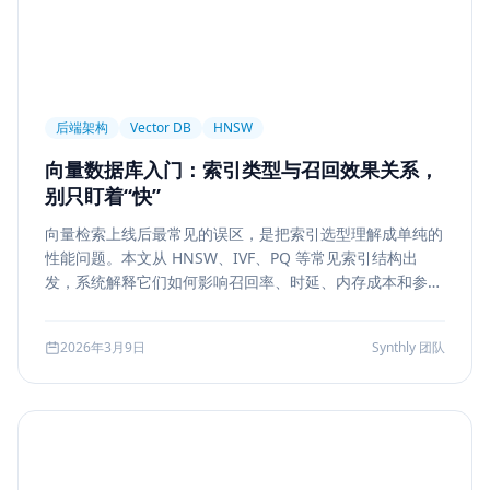
后端架构
Vector DB
HNSW
向量数据库入门：索引类型与召回效果关系，
别只盯着“快”
向量检索上线后最常见的误区，是把索引选型理解成单纯的
性能问题。本文从 HNSW、IVF、PQ 等常见索引结构出
发，系统解释它们如何影响召回率、时延、内存成本和参数
调优方式，帮助团队把“能搜”升级为“可评测、可权衡、可运
维”的检索能力。
2026年3月9日
Synthly 团队