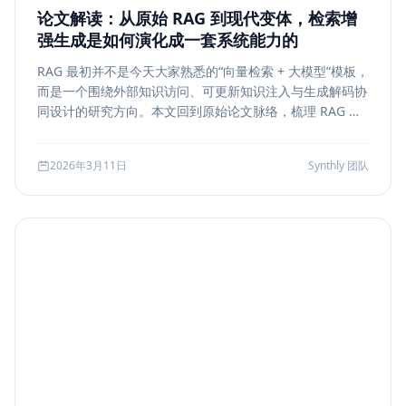
论文解读：从原始 RAG 到现代变体，检索增
强生成是如何演化成一套系统能力的
RAG 最初并不是今天大家熟悉的“向量检索 + 大模型”模板，
而是一个围绕外部知识访问、可更新知识注入与生成解码协
同设计的研究方向。本文回到原始论文脉络，梳理 RAG 如
何从早期的 document retrieval + seq2seq，演化到今天
的 rerank、metadata filtering、citation、agentic
2026年3月11日
Synthly 团队
retrieval 等现代变体，并总结其中真正持续成立的工程原
则。