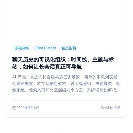
前端架构
Chat History
信息架构
聊天历史的可视化组织：时间线、主题与标
签，如何让长会话真正可导航
AI 产品一旦进入长会话与多任务场景，简单的消息列表就
会迅速失效。本文从信息架构、时间线分组、主题聚类、标
签系统、检索入口和交互层级六个方面，系统说明如何把聊
天历史从“能滚动查看”升级为“能导航、能定位、能复盘”的
工作界面。
2026年3月8日
Synthly 团队