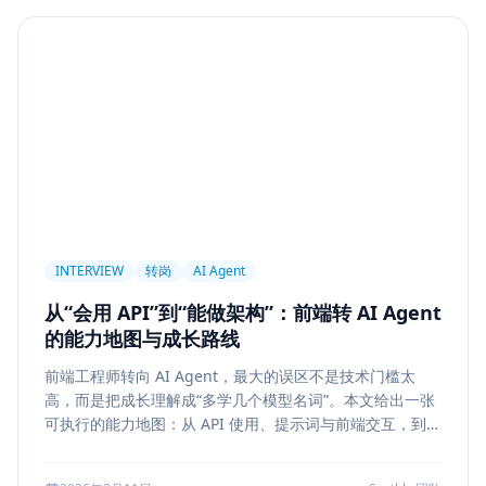
Agent
PAPER
Long Context
LongRoPE
YaRN
上下文工程
MemGPT
长程记忆
Context Engineering
Retrieval-Augmented Generation
检索
后端架构
Metadata Filter
Retrieval
权限设计
Service Architecture
Rerank
Vector DB
HNSW
IVF
前端架构
Chat History
信息架构
INTERVIEW
转岗
AI Agent
可视化设计
AI 产品
缓存策略
Draft
从“会用 API”到“能做架构”：前端转 AI Agent
Snapshot
冲突合并
前端设计
Explainability
的能力地图与成长路线
Citation UI
Evidence Highlight
AI UX
前端工程师转向 AI Agent，最大的误区不是技术门槛太
Context Pollution
Debugging
Quality Engineering
高，而是把成长理解成“多学几个模型名词”。本文给出一张
Prompt Engineering
LLM
Hallucination
可执行的能力地图：从 API 使用、提示词与前端交互，到状
态管理、工具调用、记忆检索、后端可靠性、评测与系统设
风险治理
证据引用
评测
Memory Security
计，帮助转岗者判断自己处于哪一层、下一步该补什么，以