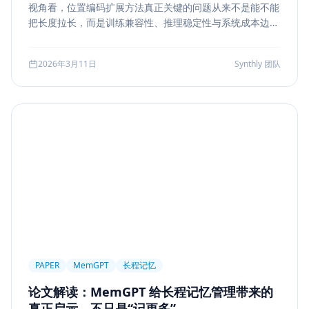
视角看，位置编码扩展方法真正关键的问题从来不是能不能
Markdown
XSS
性能优化
Agent Ops
把长度拉长，而是训练兼容性、推理稳定性与系统成本边
界。本文结合 LongRoPE、YaRN 等代表性思路，解读长上
Tracing
ReAct
Agent Workflow
下文扩展的核心机制、适用场景和真实代价。
2026年3月11日
Synthly 团队
Self-Consistency
Reasoning
成本
Toolformer
工具学习
AI工程
数据存储
会话系统
Agent MVP
工程清单
工具边界
观测
Streaming UI
安全
Structured Output
System Prompt
Guardrail
Tool Orchestration
并发
一致性
超时
Transformer
Attention
长上下文
AI
全栈开发
低代码
应用生成
Nuxt3
Strapi
TypeScript
全栈
CMS
无代码
对比评测
企业级
选型指南
PAPER
MemGPT
长程记忆
论文解读：MemGPT 给长程记忆管理带来的
真正启示，不只是“记更多”