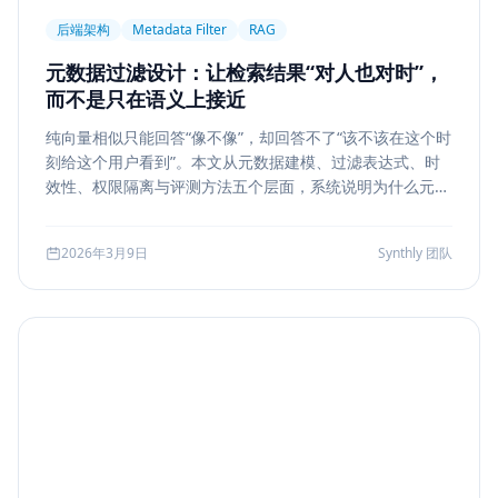
后端架构
Metadata Filter
RAG
元数据过滤设计：让检索结果“对人也对时”，
而不是只在语义上接近
纯向量相似只能回答“像不像”，却回答不了“该不该在这个时
刻给这个用户看到”。本文从元数据建模、过滤表达式、时
效性、权限隔离与评测方法五个层面，系统说明为什么元数
据过滤是 RAG 和检索系统走向生产的关键一步。
2026年3月9日
Synthly 团队