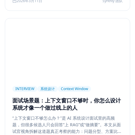
2026年3月11日
Synthly 团队
及怎样把学习结果沉淀成可面试、可交付的能力。
Permission
Privacy
Compliance
Memory Retrieval
Ranking
召回策略
Memory Write
记忆系统
数据治理
Model Routing
成本优化
架构设计
多模型
Prompt Compression
Token Cost
Session Segmentation
Summary
Long Running Tasks
Tool Calling
面试题
工程化
简历优化
前端转型
Plan-and-Solve
任务规划
推理
Reflexion
自我修正
INTERVIEW
系统设计
Context Window
Feedback Loop
Tree of Thoughts
推理搜索
面试场景题：上下文窗口不够时，你怎么设计
线上系统
API 设计
异步任务
可靠性
系统才像一个做过线上的人
Agent Console
状态机
交互设计
可观测性
“上下文窗口不够怎么办？”是 AI 系统设计面试里的高频
题，但很多候选人只会回答“上 RAG”或“做摘要”。本文从面
事件日志
调试
Chat UX
前端交互
输入体验
试官视角拆解这道题真正考察的能力：问题分型、方案比