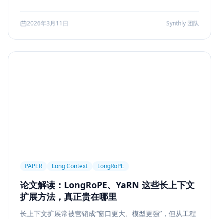
可访问性
产品设计
Workflow
邮件自动化
较、系统边界、指标验证与失败回退，并给出一套高分答题
结构，帮助候选人把概念答案升级为工程答案。
SSE
WebSocket
Polling
长任务
2026年3月11日
Synthly 团队
Planner Executor
工具调用
队列系统
BullMQ
RabbitMQ
Kafka
限流
多租户
成本治理
Replanning
工程实践
隐私
工作流
事务
幂等
Agent Architecture
工具编排
熔断
ALGO
Backpropagation
反向传播
深度学习
计算图
BPE
Tokenization
NLP
词表
Word2Vec
BERT
表示学习
状态管理
Event Sourcing
可观测
Summarization
PAPER
Long Context
LongRoPE
Few-shot
Function Calling
JSON Schema
论文解读：LongRoPE、YaRN 这些长上下文
容错设计
后端工程
Agent Memory
面试
扩展方法，真正贵在哪里
LangChain
工程能力
评估
LLM Eval
长上下文扩展常被营销成“窗口更大、模型更强”，但从工程
A/B Testing
指标体系
质量
前端安全