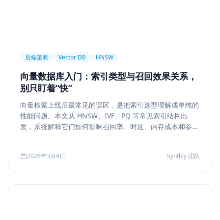
后端架构
Vector DB
HNSW
向量数据库入门：索引类型与召回效果关系，
别只盯着“快”
向量检索上线后最常见的误区，是把索引选型理解成单纯的
性能问题。本文从 HNSW、IVF、PQ 等常见索引结构出
发，系统解释它们如何影响召回率、时延、内存成本和参数
调优方式，帮助团队把“能搜”升级为“可评测、可权衡、可运
维”的检索能力。
2026年3月9日
Synthly 团队