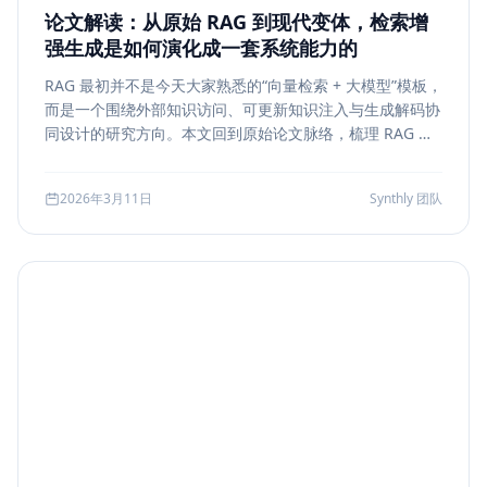
论文解读：从原始 RAG 到现代变体，检索增
强生成是如何演化成一套系统能力的
RAG 最初并不是今天大家熟悉的“向量检索 + 大模型”模板，
而是一个围绕外部知识访问、可更新知识注入与生成解码协
同设计的研究方向。本文回到原始论文脉络，梳理 RAG 如
何从早期的 document retrieval + seq2seq，演化到今天
的 rerank、metadata filtering、citation、agentic
2026年3月11日
Synthly 团队
retrieval 等现代变体，并总结其中真正持续成立的工程原
则。