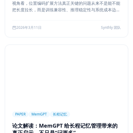
视角看，位置编码扩展方法真正关键的问题从来不是能不能
Markdown
XSS
性能优化
Agent Ops
把长度拉长，而是训练兼容性、推理稳定性与系统成本边
界。本文结合 LongRoPE、YaRN 等代表性思路，解读长上
Tracing
ReAct
Agent Workflow
下文扩展的核心机制、适用场景和真实代价。
2026年3月11日
Synthly 团队
Self-Consistency
Reasoning
成本
Toolformer
工具学习
AI工程
数据存储
会话系统
Agent MVP
工程清单
工具边界
观测
Streaming UI
安全
Structured Output
System Prompt
Guardrail
Tool Orchestration
并发
一致性
超时
Transformer
Attention
长上下文
AI
全栈开发
低代码
应用生成
Nuxt3
Strapi
TypeScript
全栈
CMS
无代码
对比评测
企业级
选型指南
PAPER
MemGPT
长程记忆
论文解读：MemGPT 给长程记忆管理带来的
真正启示，不只是“记更多”