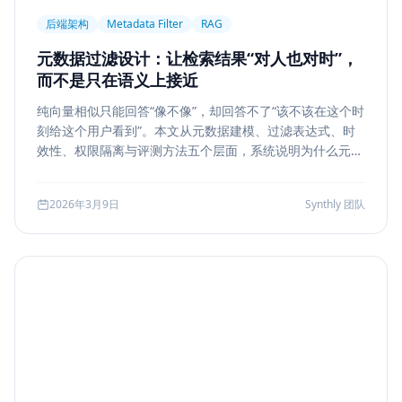
后端架构
Metadata Filter
RAG
元数据过滤设计：让检索结果“对人也对时”，
而不是只在语义上接近
纯向量相似只能回答“像不像”，却回答不了“该不该在这个时
刻给这个用户看到”。本文从元数据建模、过滤表达式、时
效性、权限隔离与评测方法五个层面，系统说明为什么元数
据过滤是 RAG 和检索系统走向生产的关键一步。
2026年3月9日
Synthly 团队