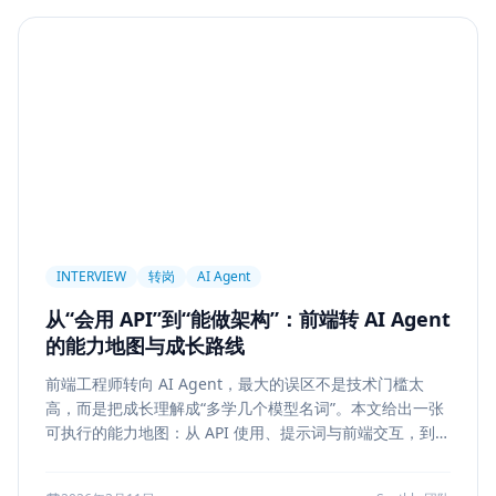
Agent
PAPER
Long Context
LongRoPE
YaRN
上下文工程
MemGPT
长程记忆
Context Engineering
Retrieval-Augmented Generation
检索
后端架构
Metadata Filter
Retrieval
权限设计
Service Architecture
Rerank
Vector DB
HNSW
IVF
前端架构
Chat History
信息架构
INTERVIEW
转岗
AI Agent
可视化设计
AI 产品
缓存策略
Draft
从“会用 API”到“能做架构”：前端转 AI Agent
Snapshot
冲突合并
前端设计
Explainability
的能力地图与成长路线
Citation UI
Evidence Highlight
AI UX
前端工程师转向 AI Agent，最大的误区不是技术门槛太
Context Pollution
Debugging
Quality Engineering
高，而是把成长理解成“多学几个模型名词”。本文给出一张
Prompt Engineering
LLM
Hallucination
可执行的能力地图：从 API 使用、提示词与前端交互，到状
态管理、工具调用、记忆检索、后端可靠性、评测与系统设
风险治理
证据引用
评测
Memory Security
计，帮助转岗者判断自己处于哪一层、下一步该补什么，以