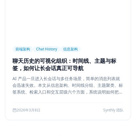
前端架构
Chat History
信息架构
聊天历史的可视化组织：时间线、主题与标
签，如何让长会话真正可导航
AI 产品一旦进入长会话与多任务场景，简单的消息列表就
会迅速失效。本文从信息架构、时间线分组、主题聚类、标
签系统、检索入口和交互层级六个方面，系统说明如何把聊
天历史从“能滚动查看”升级为“能导航、能定位、能复盘”的
工作界面。
2026年3月8日
Synthly 团队