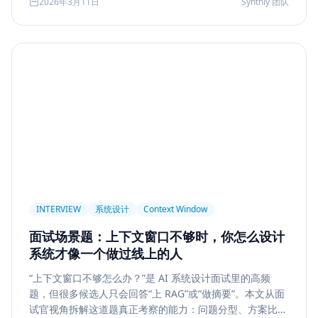
2026年3月11日
Synthly 团队
及怎样把学习结果沉淀成可面试、可交付的能力。
Permission
Privacy
Compliance
Memory Retrieval
Ranking
召回策略
Memory Write
记忆系统
数据治理
Model Routing
成本优化
架构设计
多模型
Prompt Compression
Token Cost
Session Segmentation
Summary
Long Running Tasks
Tool Calling
面试题
工程化
简历优化
前端转型
Plan-and-Solve
任务规划
推理
Reflexion
自我修正
INTERVIEW
系统设计
Context Window
Feedback Loop
Tree of Thoughts
推理搜索
面试场景题：上下文窗口不够时，你怎么设计
线上系统
API 设计
异步任务
可靠性
系统才像一个做过线上的人
Agent Console
状态机
交互设计
可观测性
“上下文窗口不够怎么办？”是 AI 系统设计面试里的高频
题，但很多候选人只会回答“上 RAG”或“做摘要”。本文从面
事件日志
调试
Chat UX
前端交互
输入体验
试官视角拆解这道题真正考察的能力：问题分型、方案比