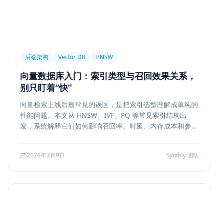
后端架构
Vector DB
HNSW
向量数据库入门：索引类型与召回效果关系，
别只盯着“快”
向量检索上线后最常见的误区，是把索引选型理解成单纯的
性能问题。本文从 HNSW、IVF、PQ 等常见索引结构出
发，系统解释它们如何影响召回率、时延、内存成本和参数
调优方式，帮助团队把“能搜”升级为“可评测、可权衡、可运
维”的检索能力。
2026年3月9日
Synthly 团队