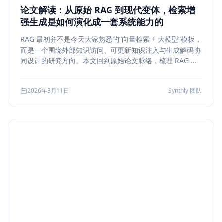
论文解读：从原始 RAG 到现代变体，检索增
强生成是如何演化成一套系统能力的
RAG 最初并不是今天大家熟悉的“向量检索 + 大模型”模板，
而是一个围绕外部知识访问、可更新知识注入与生成解码协
同设计的研究方向。本文回到原始论文脉络，梳理 RAG 如
何从早期的 document retrieval + seq2seq，演化到今天
的 rerank、metadata filtering、citation、agentic
2026年3月11日
Synthly 团队
retrieval 等现代变体，并总结其中真正持续成立的工程原
则。