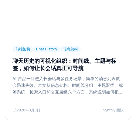
前端架构
Chat History
信息架构
聊天历史的可视化组织：时间线、主题与标
签，如何让长会话真正可导航
AI 产品一旦进入长会话与多任务场景，简单的消息列表就
会迅速失效。本文从信息架构、时间线分组、主题聚类、标
签系统、检索入口和交互层级六个方面，系统说明如何把聊
天历史从“能滚动查看”升级为“能导航、能定位、能复盘”的
工作界面。
2026年3月8日
Synthly 团队