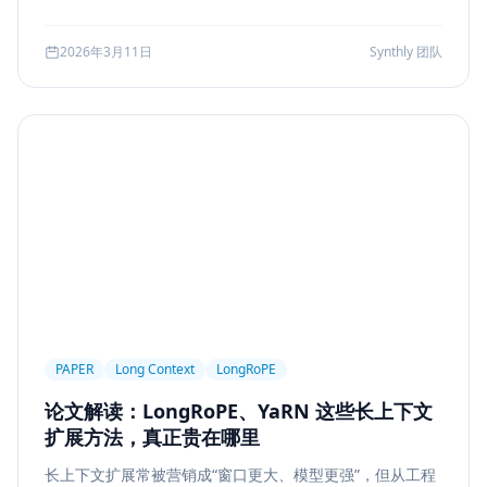
可访问性
产品设计
Workflow
邮件自动化
较、系统边界、指标验证与失败回退，并给出一套高分答题
结构，帮助候选人把概念答案升级为工程答案。
SSE
WebSocket
Polling
长任务
2026年3月11日
Synthly 团队
Planner Executor
工具调用
队列系统
BullMQ
RabbitMQ
Kafka
限流
多租户
成本治理
Replanning
工程实践
隐私
工作流
事务
幂等
Agent Architecture
工具编排
熔断
ALGO
Backpropagation
反向传播
深度学习
计算图
BPE
Tokenization
NLP
词表
Word2Vec
BERT
表示学习
状态管理
Event Sourcing
可观测
Summarization
PAPER
Long Context
LongRoPE
Few-shot
Function Calling
JSON Schema
论文解读：LongRoPE、YaRN 这些长上下文
容错设计
后端工程
Agent Memory
面试
扩展方法，真正贵在哪里
LangChain
工程能力
评估
LLM Eval
长上下文扩展常被营销成“窗口更大、模型更强”，但从工程
A/B Testing
指标体系
质量
前端安全