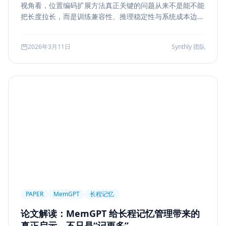
视角看，位置编码扩展方法真正关键的问题从来不是能不能
Markdown
XSS
性能优化
Agent Ops
把长度拉长，而是训练兼容性、推理稳定性与系统成本边
界。本文结合 LongRoPE、YaRN 等代表性思路，解读长上
Tracing
ReAct
Agent Workflow
下文扩展的核心机制、适用场景和真实代价。
2026年3月11日
Synthly 团队
Self-Consistency
Reasoning
成本
Toolformer
工具学习
AI工程
数据存储
会话系统
Agent MVP
工程清单
工具边界
观测
Streaming UI
安全
Structured Output
System Prompt
Guardrail
Tool Orchestration
并发
一致性
超时
Transformer
Attention
长上下文
AI
全栈开发
低代码
应用生成
Nuxt3
Strapi
TypeScript
全栈
CMS
无代码
对比评测
企业级
选型指南
PAPER
MemGPT
长程记忆
论文解读：MemGPT 给长程记忆管理带来的
真正启示，不只是“记更多”