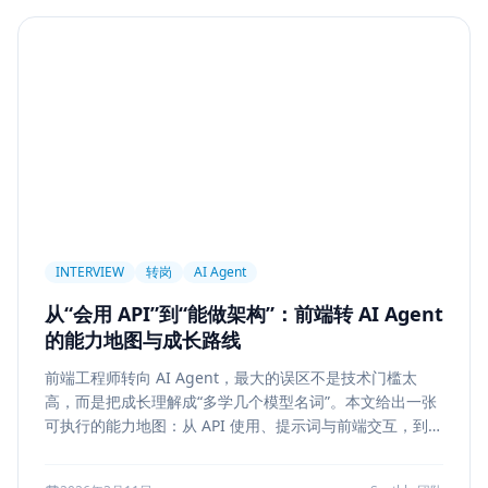
Agent
PAPER
Long Context
LongRoPE
YaRN
上下文工程
MemGPT
长程记忆
Context Engineering
Retrieval-Augmented Generation
检索
后端架构
Metadata Filter
Retrieval
权限设计
Service Architecture
Rerank
Vector DB
HNSW
IVF
前端架构
Chat History
信息架构
INTERVIEW
转岗
AI Agent
可视化设计
AI 产品
缓存策略
Draft
从“会用 API”到“能做架构”：前端转 AI Agent
Snapshot
冲突合并
前端设计
Explainability
的能力地图与成长路线
Citation UI
Evidence Highlight
AI UX
前端工程师转向 AI Agent，最大的误区不是技术门槛太
Context Pollution
Debugging
Quality Engineering
高，而是把成长理解成“多学几个模型名词”。本文给出一张
Prompt Engineering
LLM
Hallucination
可执行的能力地图：从 API 使用、提示词与前端交互，到状
态管理、工具调用、记忆检索、后端可靠性、评测与系统设
风险治理
证据引用
评测
Memory Security
计，帮助转岗者判断自己处于哪一层、下一步该补什么，以