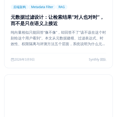
后端架构
Metadata Filter
RAG
元数据过滤设计：让检索结果“对人也对时”，
而不是只在语义上接近
纯向量相似只能回答“像不像”，却回答不了“该不该在这个时
刻给这个用户看到”。本文从元数据建模、过滤表达式、时
效性、权限隔离与评测方法五个层面，系统说明为什么元数
据过滤是 RAG 和检索系统走向生产的关键一步。
2026年3月9日
Synthly 团队