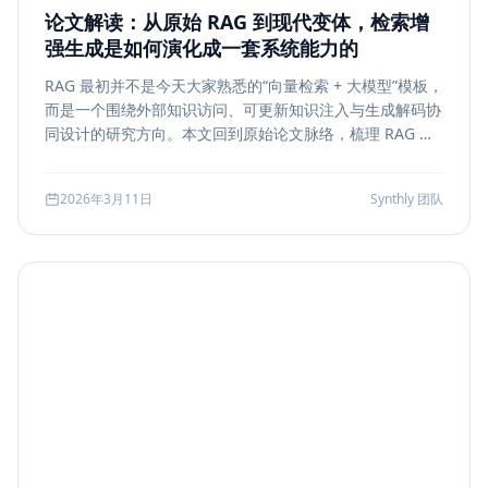
论文解读：从原始 RAG 到现代变体，检索增
强生成是如何演化成一套系统能力的
RAG 最初并不是今天大家熟悉的“向量检索 + 大模型”模板，
而是一个围绕外部知识访问、可更新知识注入与生成解码协
同设计的研究方向。本文回到原始论文脉络，梳理 RAG 如
何从早期的 document retrieval + seq2seq，演化到今天
的 rerank、metadata filtering、citation、agentic
2026年3月11日
Synthly 团队
retrieval 等现代变体，并总结其中真正持续成立的工程原
则。