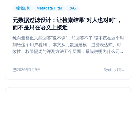
后端架构
Metadata Filter
RAG
元数据过滤设计：让检索结果“对人也对时”，
而不是只在语义上接近
纯向量相似只能回答“像不像”，却回答不了“该不该在这个时
刻给这个用户看到”。本文从元数据建模、过滤表达式、时
效性、权限隔离与评测方法五个层面，系统说明为什么元数
据过滤是 RAG 和检索系统走向生产的关键一步。
2026年3月9日
Synthly 团队