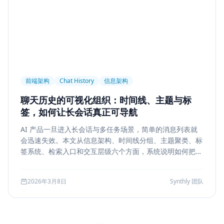
前端架构
Chat History
信息架构
聊天历史的可视化组织：时间线、主题与标
签，如何让长会话真正可导航
AI 产品一旦进入长会话与多任务场景，简单的消息列表就
会迅速失效。本文从信息架构、时间线分组、主题聚类、标
签系统、检索入口和交互层级六个方面，系统说明如何把聊
天历史从“能滚动查看”升级为“能导航、能定位、能复盘”的
工作界面。
2026年3月8日
Synthly 团队