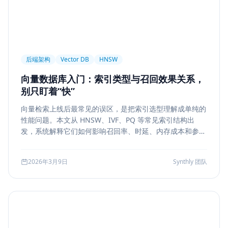
后端架构
Vector DB
HNSW
向量数据库入门：索引类型与召回效果关系，
别只盯着“快”
向量检索上线后最常见的误区，是把索引选型理解成单纯的
性能问题。本文从 HNSW、IVF、PQ 等常见索引结构出
发，系统解释它们如何影响召回率、时延、内存成本和参数
调优方式，帮助团队把“能搜”升级为“可评测、可权衡、可运
维”的检索能力。
2026年3月9日
Synthly 团队