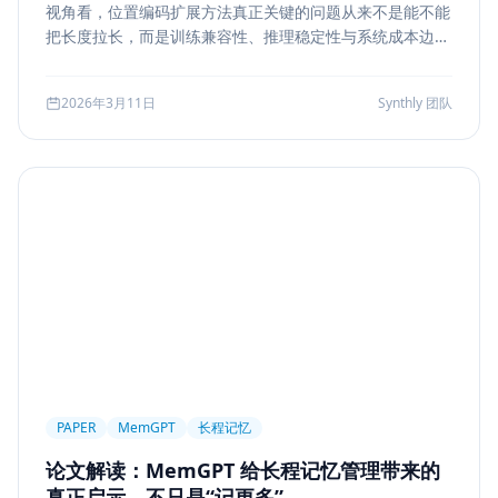
视角看，位置编码扩展方法真正关键的问题从来不是能不能
Markdown
XSS
性能优化
Agent Ops
把长度拉长，而是训练兼容性、推理稳定性与系统成本边
界。本文结合 LongRoPE、YaRN 等代表性思路，解读长上
Tracing
ReAct
Agent Workflow
下文扩展的核心机制、适用场景和真实代价。
2026年3月11日
Synthly 团队
Self-Consistency
Reasoning
成本
Toolformer
工具学习
AI工程
数据存储
会话系统
Agent MVP
工程清单
工具边界
观测
Streaming UI
安全
Structured Output
System Prompt
Guardrail
Tool Orchestration
并发
一致性
超时
Transformer
Attention
长上下文
AI
全栈开发
低代码
应用生成
Nuxt3
Strapi
TypeScript
全栈
CMS
无代码
对比评测
企业级
选型指南
PAPER
MemGPT
长程记忆
论文解读：MemGPT 给长程记忆管理带来的
真正启示，不只是“记更多”