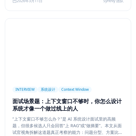
2026年3月11日
Synthly 团队
及怎样把学习结果沉淀成可面试、可交付的能力。
Permission
Privacy
Compliance
Memory Retrieval
Ranking
召回策略
Memory Write
记忆系统
数据治理
Model Routing
成本优化
架构设计
多模型
Prompt Compression
Token Cost
Session Segmentation
Summary
Long Running Tasks
Tool Calling
面试题
工程化
简历优化
前端转型
Plan-and-Solve
任务规划
推理
Reflexion
自我修正
INTERVIEW
系统设计
Context Window
Feedback Loop
Tree of Thoughts
推理搜索
面试场景题：上下文窗口不够时，你怎么设计
线上系统
API 设计
异步任务
可靠性
系统才像一个做过线上的人
Agent Console
状态机
交互设计
可观测性
“上下文窗口不够怎么办？”是 AI 系统设计面试里的高频
题，但很多候选人只会回答“上 RAG”或“做摘要”。本文从面
事件日志
调试
Chat UX
前端交互
输入体验
试官视角拆解这道题真正考察的能力：问题分型、方案比