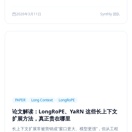
可访问性
产品设计
Workflow
邮件自动化
较、系统边界、指标验证与失败回退，并给出一套高分答题
结构，帮助候选人把概念答案升级为工程答案。
SSE
WebSocket
Polling
长任务
2026年3月11日
Synthly 团队
Planner Executor
工具调用
队列系统
BullMQ
RabbitMQ
Kafka
限流
多租户
成本治理
Replanning
工程实践
隐私
工作流
事务
幂等
Agent Architecture
工具编排
熔断
ALGO
Backpropagation
反向传播
深度学习
计算图
BPE
Tokenization
NLP
词表
Word2Vec
BERT
表示学习
状态管理
Event Sourcing
可观测
Summarization
PAPER
Long Context
LongRoPE
Few-shot
Function Calling
JSON Schema
论文解读：LongRoPE、YaRN 这些长上下文
容错设计
后端工程
Agent Memory
面试
扩展方法，真正贵在哪里
LangChain
工程能力
评估
LLM Eval
长上下文扩展常被营销成“窗口更大、模型更强”，但从工程
A/B Testing
指标体系
质量
前端安全