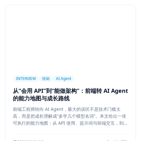
Agent
PAPER
Long Context
LongRoPE
YaRN
上下文工程
MemGPT
长程记忆
Context Engineering
Retrieval-Augmented Generation
检索
后端架构
Metadata Filter
Retrieval
权限设计
Service Architecture
Rerank
Vector DB
HNSW
IVF
前端架构
Chat History
信息架构
INTERVIEW
转岗
AI Agent
可视化设计
AI 产品
缓存策略
Draft
从“会用 API”到“能做架构”：前端转 AI Agent
Snapshot
冲突合并
前端设计
Explainability
的能力地图与成长路线
Citation UI
Evidence Highlight
AI UX
前端工程师转向 AI Agent，最大的误区不是技术门槛太
Context Pollution
Debugging
Quality Engineering
高，而是把成长理解成“多学几个模型名词”。本文给出一张
Prompt Engineering
LLM
Hallucination
可执行的能力地图：从 API 使用、提示词与前端交互，到状
态管理、工具调用、记忆检索、后端可靠性、评测与系统设
风险治理
证据引用
评测
Memory Security
计，帮助转岗者判断自己处于哪一层、下一步该补什么，以