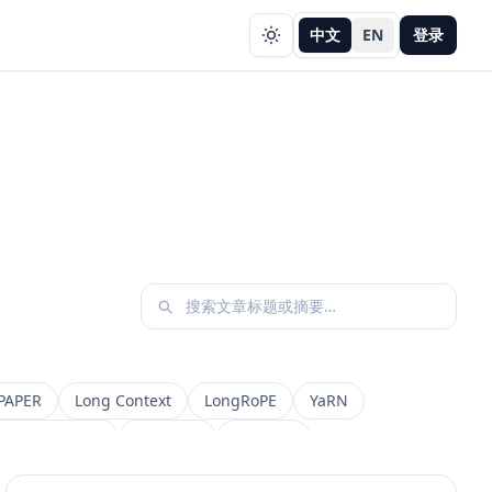
中文
EN
登录
PAPER
Long Context
LongRoPE
YaRN
etadata Filter
Retrieval
权限设计
AI 产品
缓存策略
Draft
Snapshot
冲突合并