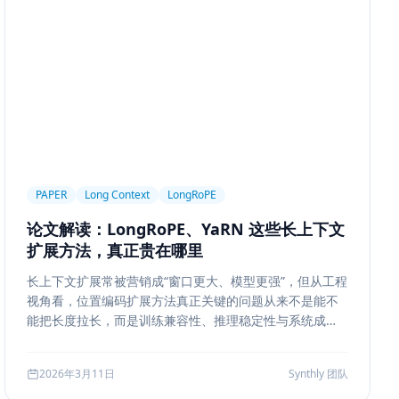
ngineering
Prompt Engineering
LLM
trieval
Ranking
召回策略
Memory Write
ion Segmentation
Summary
Long Running Tasks
Feedback Loop
Tree of Thoughts
推理搜索
Chat UX
前端交互
输入体验
可访问性
产品设计
MQ
RabbitMQ
Kafka
限流
多租户
成本治理
PAPER
Long Context
LongRoPE
ropagation
反向传播
深度学习
计算图
BPE
论文解读：LongRoPE、YaRN 这些长上下文
ion
Few-shot
Function Calling
JSON Schema
扩展方法，真正贵在哪里
系
质量
前端安全
Markdown
XSS
性能优化
长上下文扩展常被营销成“窗口更大、模型更强”，但从工程
AI工程
数据存储
会话系统
Agent MVP
视角看，位置编码扩展方法真正关键的问题从来不是能不
estration
并发
一致性
超时
Transformer
能把长度拉长，而是训练兼容性、推理稳定性与系统成本
边界。本文结合 LongRoPE、YaRN 等代表性思路，解读
代码
对比评测
企业级
选型指南
长上下文扩展的核心机制、适用场景和真实代价。
2026年3月11日
Synthly 团队