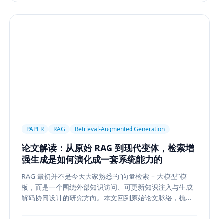
PAPER
RAG
Retrieval-Augmented Generation
论文解读：从原始 RAG 到现代变体，检索增
强生成是如何演化成一套系统能力的
RAG 最初并不是今天大家熟悉的“向量检索 + 大模型”模
板，而是一个围绕外部知识访问、可更新知识注入与生成
解码协同设计的研究方向。本文回到原始论文脉络，梳理
RAG 如何从早期的 document retrieval + seq2seq，演