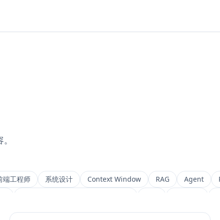
容。
前端工程师
系统设计
Context Window
RAG
Agent
ng
Retrieval-Augmented Generation
检索
后端架构
M
IVF
前端架构
Chat History
信息架构
可视化设计