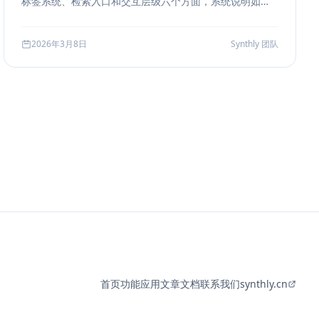
标签系统、检索入口和交互层级六个方面，系统说明如何
把聊天历史从“能滚动查看”升级为“能导航、能定位、能复
盘”的工作界面。
2026年3月8日
Synthly 团队
首页
功能
应用
文章
文档
联系我们
synthly.cn