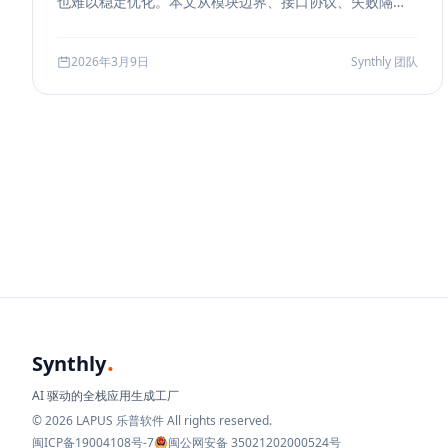
也难以稳定优化。本文从模块边界、接口协议、失败隔
离、缓存与评测五个方面，系统说明如何把 RAG 从 demo
升级为真正可运营的服务能力。
2026年3月9日
Synthly 团队
.
Synthly
AI 驱动的全栈应用生成工厂
© 2026 LAPUS 乐普软件 All rights reserved.
闽ICP备19004108号-7
闽公网安备 35021202000524号