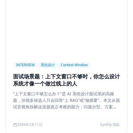
light
AI UX
Context Pollution
Debugging
Quality E
 Security
Permission
Privacy
Compliance
Memory Re
构设计
多模型
Prompt Compression
Token Cost
Sess
Plan-and-Solve
任务规划
推理
Reflexion
自我修正
sole
状态机
交互设计
可观测性
事件日志
调试
长任务
Planner Executor
工具调用
队列系统
Bull
INTERVIEW
系统设计
Context Window
等
Agent Architecture
工具编排
熔断
ALGO
Backp
面试场景题：上下文窗口不够时，你怎么设计
表示学习
状态管理
Event Sourcing
可观测
Summarizat
系统才像一个做过线上的人
hain
工程能力
评估
LLM Eval
A/B Testing
指标体
“上下文窗口不够怎么办？”是 AI 系统设计面试里的高频
lf-Consistency
Reasoning
成本
Toolformer
工具学习
题，但很多候选人只会回答“上 RAG”或“做摘要”。本文从面
Structured Output
System Prompt
Guardrail
Tool Orch
试官视角拆解这道题真正考察的能力：问题分型、方案比
较、系统边界、指标验证与失败回退，并给出一套高分答
用生成
Nuxt3
Strapi
TypeScript
全栈
CMS
无
题结构，帮助候选人把概念答案升级为工程答案。
2026年3月11日
Synthly 团队