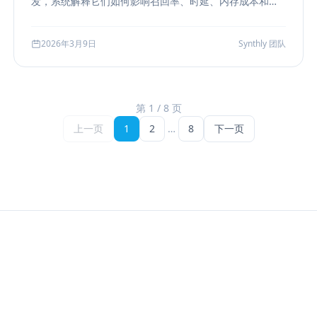
发，系统解释它们如何影响召回率、时延、内存成本和参
数调优方式，帮助团队把“能搜”升级为“可评测、可权衡、
可运维”的检索能力。
2026年3月9日
Synthly 团队
第 1 / 8 页
上一页
1
2
…
8
下一页