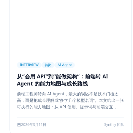
前端设计
Explainability
Citation UI
Evidence High
Hallucination
风险治理
证据引用
评测
Memory
记忆系统
数据治理
Model Routing
成本优化
架
Tool Calling
面试题
工程化
简历优化
前端转型
线上系统
API 设计
异步任务
可靠性
Agent Con
Workflow
邮件自动化
SSE
WebSocket
Polling
INTERVIEW
转岗
AI Agent
Replanning
工程实践
隐私
工作流
事务
幂
从“会用 API”到“能做架构”：前端转 AI
Tokenization
NLP
词表
Word2Vec
BERT
Agent 的能力地图与成长路线
容错设计
后端工程
Agent Memory
面试
LangC
前端工程师转向 AI Agent，最大的误区不是技术门槛太
Agent Ops
Tracing
ReAct
Agent Workflow
Se
高，而是把成长理解成“多学几个模型名词”。本文给出一张
工程清单
工具边界
观测
Streaming UI
安全
可执行的能力地图：从 API 使用、提示词与前端交互，到
状态管理、工具调用、记忆检索、后端可靠性、评测与系
Attention
长上下文
AI
全栈开发
低代码
应
统设计，帮助转岗者判断自己处于哪一层、下一步该补什
2026年3月11日
Synthly 团队
么，以及怎样把学习结果沉淀成可面试、可交付的能力。