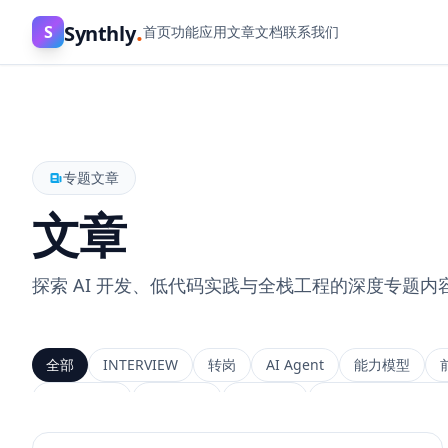
.
Synthly
S
首页
功能
应用
文章
文档
联系我们
专题文章
文章
探索 AI 开发、低代码实践与全栈工程的深度专题内
全部
INTERVIEW
转岗
AI Agent
能力模型
上下文工程
MemGPT
长程记忆
Context Engineeri
Service Architecture
Rerank
Vector DB
HNSW