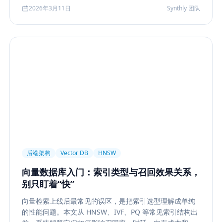
化到今天的 rerank、metadata filtering、citation、
2026年3月11日
Synthly 团队
agentic retrieval 等现代变体，并总结其中真正持续成立
的工程原则。
后端架构
Vector DB
HNSW
向量数据库入门：索引类型与召回效果关系，
别只盯着“快”
向量检索上线后最常见的误区，是把索引选型理解成单纯
的性能问题。本文从 HNSW、IVF、PQ 等常见索引结构出